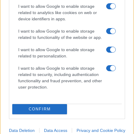
I want to allow Google to enable storage
related to analytics like cookies on web or
device identifiers in apps.
I want to allow Google to enable storage
related to functionality of the website or app.
I want to allow Google to enable storage
related to personalization.
No, Guccini più che
I want to allow Google to enable storage
related to security, including authentication
comunista è stato un
functionality and fraud prevention, and other
user protection.
anarchico libertario
Il ricordo del cantautore italiano morto a 86 anni
CONFIRM
di
Andrea Bernaudo
3.3k
16
6 Agosto 2026, 19:00
Data Deletion
Data Access
Privacy and Cookie Policy