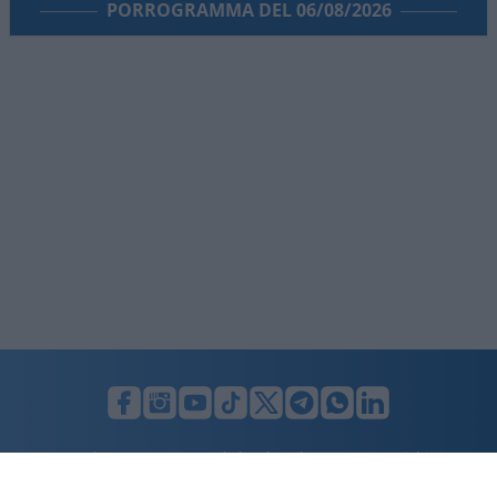
PORROGRAMMA DEL 06/08/2026
LUNIFIN S.r.l. a socio unico. Sede legale Milano, Largo F. Richini, 2/A,
20122 (MI), C.F./P.Iva en. 07174900154, REA cap. soc. euro 10.000,00