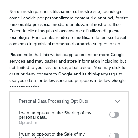
essere presente per lavoro, salute o altri impegni
legittimi. Perdere il diritto di rinnovo è una
Noi e i nostri partner utilizziamo, sul nostro sito, tecnologie
sanzione meno drastica del ritiro immediato, ma
come i cookie per personalizzare contenuti e annunci, fornire
resta comunque una sanzione e il rischio è che
funzionalità per social media e analizzare il nostro traffico.
Facendo clic di seguito si acconsente all'utilizzo di questa
colpisca il tifoso onesto tanto quanto lo
tecnologia. Puoi cambiare idea e modificare le tue scelte sul
speculatore.
consenso in qualsiasi momento ritornando su questo sito
Please note that this website/app uses one or more Google
services and may gather and store information including but
not limited to your visit or usage behaviour. You may click to
grant or deny consent to Google and its third-party tags to
use your data for below specified purposes in below Google
consent section.
Personal Data Processing Opt Outs
I want to opt-out of the Sharing of my
personal data.
Opted In
I want to opt-out of the Sale of my