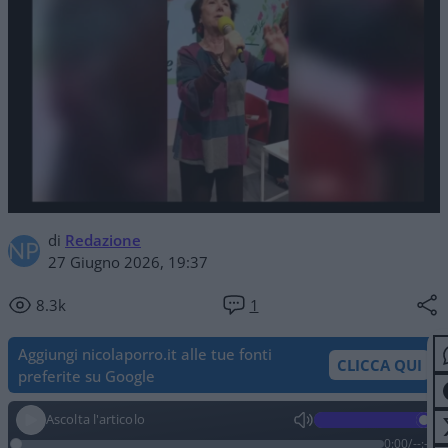
di
Redazione
27 Giugno 2026, 19:37
8.3k
1
Aggiungi nicolaporro.it alle tue fonti
CLICCA QUI
preferite su Google
Ascolta l'articolo
0:00
/
--:--