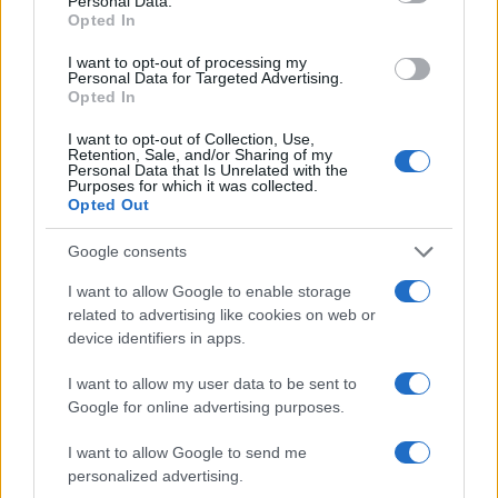
Personal Data.
Opted In
C’è poi
un tema di principio
: l’abbonamento è un
contratto, non una proprietà piena ed è dunque
I want to opt-out of processing my
Personal Data for Targeted Advertising.
legittimo che preveda condizioni d’uso, comprese
Opted In
quelle legate al rinnovo. Ma la libertà contrattuale
I want to opt-out of Collection, Use,
del tifoso — decidere se andare o meno alla
Retention, Sale, and/or Sharing of my
Personal Data that Is Unrelated with the
partita — non dovrebbe essere sacrificata
Purposes for which it was collected.
Opted Out
sull’altare di un problema che riguarda una
minoranza di speculatori.
Google consents
I want to allow Google to enable storage
Ivan Mazzoletti, 6 agosto 2026
related to advertising like cookies on web or
device identifiers in apps.
I want to allow my user data to be sent to
Google for online advertising purposes.
I want to allow Google to send me
personalized advertising.