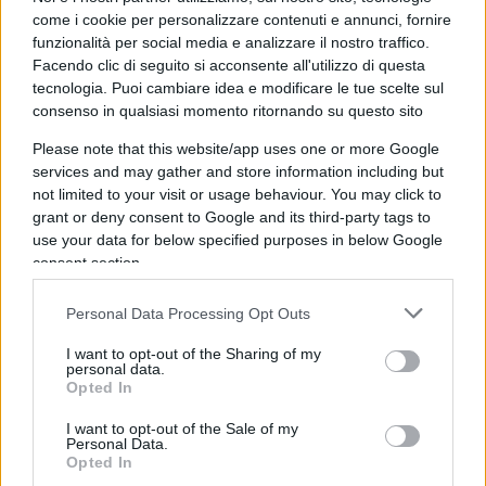
come i cookie per personalizzare contenuti e annunci, fornire
funzionalità per social media e analizzare il nostro traffico.
Non tutte le risposte di Brera erano giuste. E non
Facendo clic di seguito si acconsente all'utilizzo di questa
tutti i suoi libri furono memorabili. Il più
tecnologia. Puoi cambiare idea e modificare le tue scelte sul
importante, dal quale sperava una maggior gloria
consenso in qualsiasi momento ritornando su questo sito
letteraria, fu senz’altro
Il corpo della ragassa
, da
Please note that this website/app uses one or more Google
poco ripubblicato. Ma ciò che resta di Brera non
services and may gather and store information including but
sono i libri bensì i “pezzi” che, in fondo, sono pezzi
not limited to your visit or usage behaviour. You may click to
grant or deny consent to Google and its third-party tags to
unici, proprio come un’“apertura” dell’
Abatino
o
use your data for below specified purposes in below Google
un tiro a volo di
Rombo di tuono
che, per la loro
consent section.
bellezza, sono destinati ad esser fatti insieme di
tempo ed eternità. Uno di questi articoli
Personal Data Processing Opt Outs
dell’Arcimatto lo ha ripubblicato ieri proprio
il
I want to opt-out of the Sharing of my
Giornale
con il titolo: “Vi spiego il fòlber
personal data.
Opted In
quell’istinto fondato sul nerbo atletico”. Qui Brera
sostiene, con grande classe, che
il calcio è un
I want to opt-out of the Sale of my
Personal Data.
mistero
che ha dell’inspiegabile perché per
Opted In