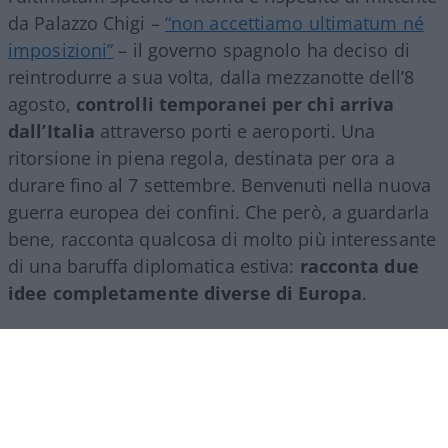
da Palazzo Chigi –
“non accettiamo ultimatum né
imposizioni”
– il governo spagnolo ha deciso di
reintrodurre a sua volta, dalla mezzanotte dell’8
agosto,
controlli temporanei per chi arriva
dall’Italia
attraverso porti e aeroporti. Una
ritorsione in piena regola, destinata per ora a
durare fino al 7 settembre. Benvenuti nella nuova
guerra europea dei confini. Che però, a guardarla
bene, racconta qualcosa di molto più interessante
di una baruffa diplomatica estiva:
racconta due
idee completamente diverse di Europa
.