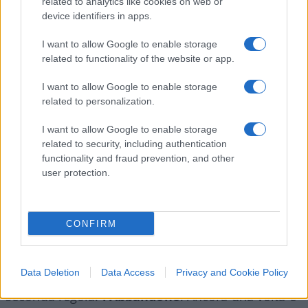
related to analytics like cookies on web or
anche da soli, battendo contro una parete
device identifiers in apps.
qualsiasi: e non v’è dubbio che saper dominare il
I want to allow Google to enable storage
moto di un corpo rotondo ed elastico entusiasma
related to functionality of the website or app.
sempre il bipede uomo…”. Invece, il calcio non
può esser giocato da soli ma solo con altri e
I want to allow Google to enable storage
related to personalization.
attraverso gli altri perché il calcio non è un gioco
monista ma pluralista e, come la filosofia, ha il
I want to allow Google to enable storage
suo fondamento nell’amicizia.
related to security, including authentication
functionality and fraud prevention, and other
user protection.
In quella frase Brera enuncia la prima regola del
gioco del calcio:
il Controllo
. È necessario
CONFIRM
dominare la palla, come ripeteva il grande Cruijff,
ma questa è solo la prima regola perché poi la
Data Deletion
Data Access
Privacy and Cookie Policy
palla bisogna metterla in gioco. E questa è la
seconda regola:
l’Abbandono
. Ancora una volta è