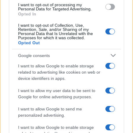
quanti giri di parole si facciano e per quanti
I want to opt-out of processing my
schemi si applichino alla fin fine ciò che conta per
Personal Data for Targeted Advertising.
Opted In
davvero, e che il più delle volte risolve le partite, è
un particolare, un gesto, un intuito, un arbitrio,
I want to opt-out of Collection, Use,
Retention, Sale, and/or Sharing of my
un’invenzione o – perché no, per stare ai giorni
Personal Data that Is Unrelated with the
Purposes for which it was collected.
nostri – un autogol all’ultimo minuto di recupero
Opted Out
del gigante buono Koulibaly. Insomma, il calcio
Google consents
non si fa facilmente ricondurre a facili schemi
razionalistici e proprio per questa sua natura
I want to allow Google to enable storage
giocosa
in cui il pallone rotola è simile, molto
related to advertising like cookies on web or
device identifiers in apps.
simile alla vita che rivendica la sua libertà contro
chi si affaccia al balcone – non solo ieri, anche
I want to allow my user data to be sent to
oggi – e contro chi annuncia di sapere tutto.
Google for online advertising purposes.
I want to allow Google to send me
Tuttavia, proprio in quell’articolo Brera ad un
personalized advertising.
certo punto se ne esce con una cosa strana che
I want to allow Google to enable storage
non si può accettare. Dice: “E poi si può giocare,