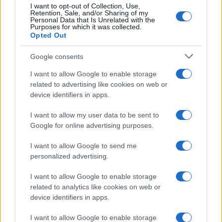
e giovani che ascoltano musica occidentale o
I want to opt-out of Collection, Use,
Retention, Sale, and/or Sharing of my
postano foto senza hijab.
Personal Data that Is Unrelated with the
Purposes for which it was collected.
Opted Out
Leggi anche:
Google consents
I want to allow Google to enable storage
Iran 1979: come nacque la Repubblica Islamica
related to advertising like cookies on web or
tra promesse e inganni
device identifiers in apps.
Qualcuno dica al Papa che l’Iran ha ucciso
I want to allow my user data to be sent to
42mila innocenti
Google for online advertising purposes.
I want to allow Google to send me
personalized advertising.
I tweet “simpatici”
sulle affinità tra Iran e Italia e
le battute scherzose sul gelato servono proprio a
I want to allow Google to enable storage
related to analytics like cookies on web or
eliminare subdolamente questa distinzione.
device identifiers in apps.
Vogliono far credere che criticare il regime
significhi odiare la Persia millenaria. È il contrario:
I want to allow Google to enable storage