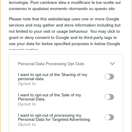
tecnologia. Puoi cambiare idea e modificare le tue scelte sul
arresti e torture non hanno spento del tutto la
consenso in qualsiasi momento ritornando su questo sito
sete di libertà del popolo persiano.
Please note that this website/app uses one or more Google
services and may gather and store information including but
not limited to your visit or usage behaviour. You may click to
grant or deny consent to Google and its third-party tags to
Altra cosa è il regime della Repubblica Islamica, al
use your data for below specified purposes in below Google
potere dal 1979. Gli ayatollah non rappresentano
consent section.
la continuazione naturale di quella cultura: anzi,
sono coloro che la reprimono sistematicamente.
Personal Data Processing Opt Outs
Hanno imposto una versione rigida e politicizzata
I want to opt-out of the Sharing of my
personal data.
dell’islam sciita che soffoca la pluralità persiana.
Opted In
Hanno reintrodotto la segregazione di genere,
la
I want to opt-out of the Sale of my
censura sulla musica e sull’arte,
la limitazione
Personal Data.
della libertà di espressione. Hanno trasformato le
Opted In
moschee in strumenti di controllo, mentre
I want to opt-out of processing my
distruggevano simboli pre-islamici non utili alla
Personal Data for Targeted Advertising.
Opted In
propaganda. Hanno perseguitato intellettuali laici