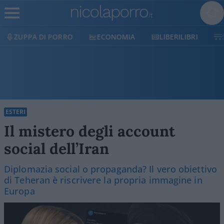
ECONOMIA
LIBERILIBRI
SHOP
SOSTIENICI
ESTERI
Il mistero degli account
social dell’Iran
Diplomazia social o propaganda? Il vero obiettivo
di Teheran è riscrivere la propria immagine in
Europa