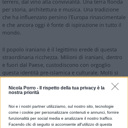
terreni, dal vino alla convivialità. Una terra florida
per storia, architettura e musica. Una tradizione
che ha influenzato persino l’Europa rinascimentale
e che ancora oggi è fonte di ispirazione in tutto il
mondo.
Il popolo iraniano è il legittimo erede di questa
straordinaria ricchezza. Milioni di iraniani, dentro
e fuori dal Paese, custodiscono con orgoglio
questa identità pre-islamica e culturale. Molti si
definiscono “persiani” e non “iraniani”, proprio per
marcare la distanza dal regime attuale. Le donne
Nicola Porro -
Il rispetto della tua privacy è la
nostra priorità
iraniane, in particolare, hanno dimostrato un
coraggio straordinario. E poi studenti, lavoratori,
Noi e i nostri partner utilizziamo, sul nostro sito, tecnologie
commercianti che hanno riempito le piazze
come i cookie per personalizzare contenuti e annunci, fornire
gridando
“Morte al regime
”, sfidando i pasdaran
funzionalità per social media e analizzare il nostro traffico.
Facendo clic di seguito si acconsente all'utilizzo di questa
e la polizia morale. Centinaia di morti, migliaia di