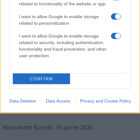
chi ama davvero la cultura persiana deve opporsi
related to functionality of the website or app.
a chi la imprigiona sotto un velo.
I want to allow Google to enable storage
related to personalization.
Per questa ragione, davanti a simili tentativi,
I want to allow Google to enable storage
l’Italia e l’Europa farebbero bene a rispondere
related to security, including authentication
con chiarezza
. L’Occidente deve aiutare e
functionality and fraud prevention, and other
user protection.
supportare chi, a Teheran, nelle università o in
esilio, sogna un Paese libero e moderno. Ma non
deve confondere la propaganda social della
CONFIRM
Repubblica Islamica con la voce autentica di quel
popolo. La cortesia digitale di oggi nasconde la
repressione di sempre.
Data Deletion
Data Access
Privacy and Cookie Policy
Alessandro Bonelli, 16 aprile 2026