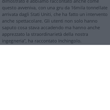
dimostrato e abbiamo raccontato anche come
questo avveniva, con una gru da 16mila tonnellate
arrivata dagli Stati Uniti, che ha fatto un intervento
anche spettacolare. Gli utenti non solo hanno
saputo cosa stava accadendo ma hanno anche
apprezzato la straordinarietà della nostra
ingegneria”, ha raccontato Inchingolo.
Il racconto del Gruppo Fs, ha aggiunto l’esperto, si
estende poi a tutte le attività svolte nel mondo.
“Siamo molto presenti all’estero, lo facciamo con
il trasporto treni ma soprattutto con l’ingegneria:
la metropolitana di Riad è stata fatta con la
direzione dei lavori da parte di
FS Engeneering
.
Siamo riconosciuti come un’eccellenza non solo
per l’esercizio ferroviario ma anche per la
realizzazione e progettazione dei lavori in questo