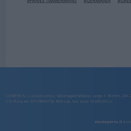
#FRANS TIMMERMANS
#GERMANIA
#GRE
LUNIFIN S.r.l. a socio unico. Sede legale Milano, Largo F. Richini, 2/A,
C.F./P.Iva en. 07174900154, REA cap. soc. euro 10.000,00 i.v.
nicolaporro.it
è una