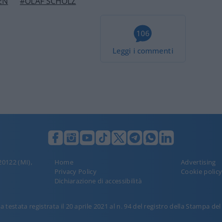
EN
#OLAF SCHOLZ
106
Leggi i commenti
 20122 (MI),
Home
Advertising
Privacy Policy
Cookie polic
Dichiarazione di accessibilità
 testata registrata il 20 aprile 2021 al n. 94 del registro della Stampa de