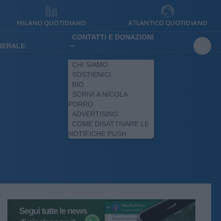
MILANO QUOTIDIANO
ATLANTICO QUOTIDIANO
CONTATTI E DONAZIONI
IBERALE
CHI SIAMO
SOSTIENICI
BIO
SCRIVI A NICOLA
PORRO
ADVERTISING
COME DISATTIVARE LE
NOTIFICHE PUSH