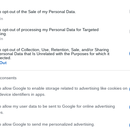
, fra cui l’Italia, che si opponevano alla
rici dopo il 2035 e poi si è furtivamente
o opt-out of the Sale of my Personal Data.
In
 tavolo di trattativa diretta con la
riuscita a tener fuori dall’accordo
i motori
to opt-out of processing my Personal Data for Targeted
ing.
i e-fuel
, di cui i tedeschi sono leader
In
 nell’interesse del nostro Paese.
o opt-out of Collection, Use, Retention, Sale, and/or Sharing
ersonal Data that Is Unrelated with the Purposes for which it
lected.
Out
la vendita di veicoli a benzina e diesel non
provata in Parlamento. Risuonano le
consents
el Grillo, a proposito dello scorretto
o allow Google to enable storage related to advertising like cookies on
i non siete un c…”. In sostanza,
l’Italia è
evice identifiers in apps.
ound. La speranza è che in un secondo
o allow my user data to be sent to Google for online advertising
ione creata per la Germania alla regola
s.
anche per i motori a biocarburante. Chi dalla
a, è proprio
l’Unione Europea
e, prima di
to allow Google to send me personalized advertising.