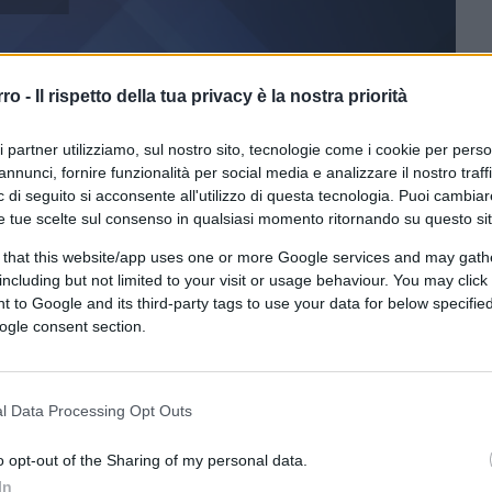
rro -
Il rispetto della tua privacy è la nostra priorità
ri partner utilizziamo, sul nostro sito, tecnologie come i cookie per pers
annunci, fornire funzionalità per social media e analizzare il nostro traff
 di seguito si acconsente all'utilizzo di questa tecnologia. Puoi cambiar
e tue scelte sul consenso in qualsiasi momento ritornando su questo si
 that this website/app uses one or more Google services and may gath
including but not limited to your visit or usage behaviour. You may click 
ferite su Google
CLICCA QUI
 to Google and its third-party tags to use your data for below specifi
ogle consent section.
mmissione, Parlamento, e altro ancora) che
ancora una volta a
farne le spese è
l Data Processing Opt Outs
to
, è la Germania a fare da padrona
volta però il copione si è svolto in modo
o opt-out of the Sharing of my personal data.
o le forme, con la Germania che prima ha
In