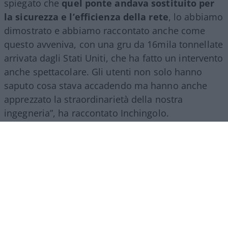
spiegato che
quel ponte andava sostituito per
la sicurezza e l’efficienza della rete
, lo abbiamo
dimostrato e abbiamo raccontato anche come
questo avveniva, con una gru da 16mila tonnellate
arrivata dagli Stati Uniti, che ha fatto un intervento
anche spettacolare. Gli utenti non solo hanno
saputo cosa stava accadendo ma hanno anche
apprezzato la straordinarietà della nostra
ingegneria”, ha raccontato Inchingolo.
Il racconto del Gruppo Fs, ha aggiunto l’esperto, si
estende poi a tutte le attività svolte nel mondo.
“Siamo molto presenti all’estero, lo facciamo con
il trasporto treni ma soprattutto con l’ingegneria:
la metropolitana di Riad è stata fatta con la
direzione dei lavori da parte di
FS Engeneering
.
Siamo riconosciuti come un’eccellenza non solo