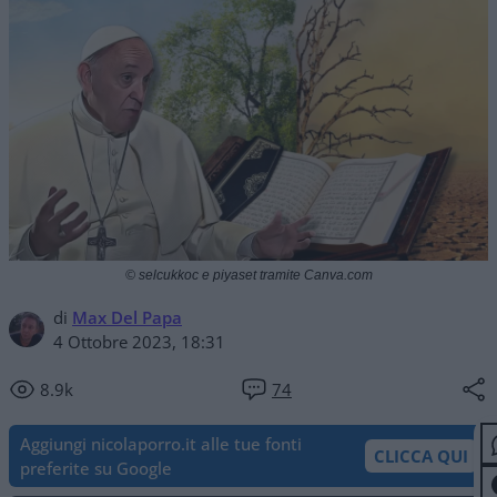
© selcukkoc e piyaset tramite Canva.com
di
Max Del Papa
4 Ottobre 2023, 18:31
8.9k
74
Aggiungi nicolaporro.it alle tue fonti
CLICCA QUI
preferite su Google