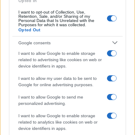
Opted In
Come si vede, non c’è margine di precisione, è
I want to opt-out of Collection, Use,
tutta una invettiva costruita più su pregiudizi che
Retention, Sale, and/or Sharing of my
Personal Data that Is Unrelated with the
su dati di fatto, invero inesistenti o inconsistenti,
Purposes for which it was collected.
Opted Out
sorretti da rari dettagli, che paiono buttati in
mezzo tanto per fare scena, per dare credibilità
Google consents
all’anatema continuo, ma egualmente discutibili,
I want to allow Google to enable storage
anzi contestabili, abbeverandosi il Papa a pozzi
related to advertising like cookies on web or
avvelenati, notoriamente, quali i rapporto 2023
device identifiers in apps.
dell’agenzia statunitense «National Oceanic and
I want to allow my user data to be sent to
Atmospheric Administration» e
Google for online advertising purposes.
l’Intergovernmental Panel on Climate Change
(IPCC), il Gruppo intergovernativo sul
I want to allow Google to send me
personalized advertising.
cambiamento climatico che
è un organismo
governativo americano di pura propaganda
I want to allow Google to enable storage
climatista
: ma su queste affermazioni avranno
related to analytics like cookies on web or
device identifiers in apps.
buon gioco gli scienziati veri a sbugiardare questo