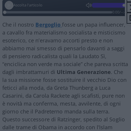
Ascolta l'articolo
0:00
/
--:--
Che il nostro
Bergoglio
fosse un papa influencer,
a cavallo fra materialismo socialista e misticismo
esoterico, ce n’eravamo accorti presto e non
abbiamo mai smesso di pensarlo davanti a saggi
di pensiero radicalista quali la Laudato Sì,
“enciclica non verde ma sociale” che pareva scritta
dagli imbrattamuri di
Ultima Generazione
. Che
la sua missione fosse sostituire il vecchio Dio con
feticci alla moda, da Greta Thunberg a Luca
Casarini, da Carola Rackete agli scafisti, pure non
è novità ma conferma, mesta, avvilente, di ogni
giorno che il Padreterno manda sulla terra.
Questo successore di Ratzinger, spedito al Soglio
dalle trame di Obama in accordo con l’Islam