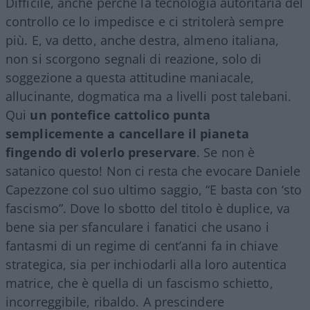
Difficile, anche perché la tecnologia autoritaria del
controllo ce lo impedisce e ci stritolerà sempre
più. E, va detto, anche destra, almeno italiana,
non si scorgono segnali di reazione, solo di
soggezione a questa attitudine maniacale,
allucinante, dogmatica ma a livelli post talebani.
Qui
un pontefice cattolico punta
semplicemente a cancellare il pianeta
fingendo di volerlo preservare
. Se non è
satanico questo! Non ci resta che evocare Daniele
Capezzone col suo ultimo saggio, “E basta con ‘sto
fascismo”. Dove lo sbotto del titolo è duplice, va
bene sia per sfanculare i fanatici che usano i
fantasmi di un regime di cent’anni fa in chiave
strategica, sia per inchiodarli alla loro autentica
matrice, che è quella di un fascismo schietto,
incorreggibile, ribaldo. A prescindere