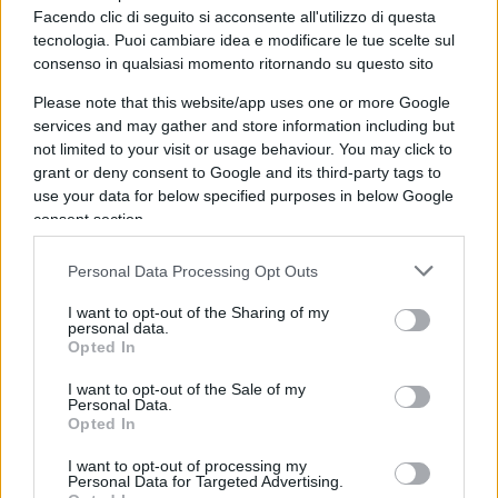
tutta l’Italia, con l’eccezione della Città del
Facendo clic di seguito si acconsente all'utilizzo di questa
Vaticano: così Sant’Egidio, che con Francesco è
tecnologia. Puoi cambiare idea e modificare le tue scelte sul
consenso in qualsiasi momento ritornando su questo sito
una cosa sola, sa cosa fare]. «Ciò che sta
accadendo è che milioni di persone perdono il
Please note that this website/app uses one or more Google
lavoro a causa delle varie conseguenze del
services and may gather and store information including but
not limited to your visit or usage behaviour. You may click to
cambiamento climatico (sic!): l’innalzamento del
grant or deny consent to Google and its third-party tags to
livello del mare, la siccità e molti altri fenomeni
use your data for below specified purposes in below Google
(sic) che colpiscono il pianeta hanno lasciato
consent section.
parecchia gente alla deriva. D’altra parte, la
Personal Data Processing Opt Outs
transizione verso forme di energia rinnovabile,
ben gestita, così come tutti gli sforzi per adattarsi
I want to opt-out of the Sharing of my
personal data.
ai danni del cambiamento climatico, sono in
Opted In
grado di generare innumerevoli posti di lavoro in
I want to opt-out of the Sale of my
diversi settori. Per questo è necessario che i
Personal Data.
Opted In
politici e gli imprenditori se ne occupino subito».
I want to opt-out of processing my
Personal Data for Targeted Advertising.