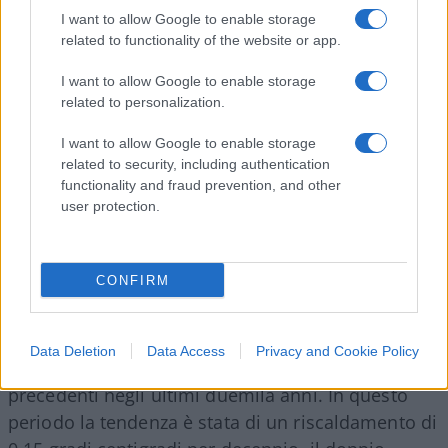
papa bugiardo. Il punto è che le cose non stanno
I want to allow Google to enable storage
affatto così.
related to functionality of the website or app.
I want to allow Google to enable storage
Al di là della confusione, della contraddizione per
related to personalization.
cui l’Africa sarebbe in ritardo, a causa dell’infinito
I want to allow Google to enable storage
colonialismo occidentale, dunque ancorata a
related to security, including authentication
tecnologie antiquate e pertanto altamente
functionality and fraud prevention, and other
inquinanti, eppure, prodigiosamente, per motivi
user protection.
non precisati riesce, nei suoi 54 Stati, ad
immettere meno agenti di tutti; al di là pure della
CONFIRM
irresponsabilità con cui si affermano cose del
tutto lunari come «Nel contempo, notiamo che
negli ultimi cinquant’anni la temperatura è
Data Deletion
Data Access
Privacy and Cookie Policy
aumentata a una velocità inedita, senza
precedenti negli ultimi duemila anni. In questo
periodo la tendenza è stata di un riscaldamento di