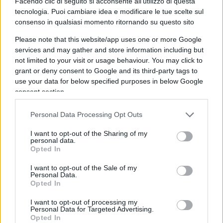
fanno sistema e una volta ottenuta la
Facendo clic di seguito si acconsente all'utilizzo di questa
tecnologia. Puoi cambiare idea e modificare le tue scelte sul
rappresentanza si decompongono in tante entità
consenso in qualsiasi momento ritornando su questo sito
bonsai che ingolfano il processo parlamentare
Please note that this website/app uses one or more Google
con la distorsione di concedere un ruolo
services and may gather and store information including but
determinativo alle sigle minori. Il
sistema
not limited to your visit or usage behaviour. You may click to
maggioritario
, invece, può incoraggiare a
grant or deny consent to Google and its third-party tags to
metabolizzare l’alternanza, esercitando un fattore
use your data for below specified purposes in below Google
consent section.
di ordine nei blocchi contrapposti e semplificando
la competizione in una logica bipolare.
Personal Data Processing Opt Outs
I want to opt-out of the Sharing of my
personal data.
Opted In
Con il
proporzionale
il governo è emanazione
della mediazione parlamentare, esautorando
I want to opt-out of the Sale of my
Personal Data.
l’indirizzo politico degli elettori che
ex post
può
Opted In
essere manipolato in senso contrario alla sua
I want to opt-out of processing my
espressione. Il maggioritario, viceversa, favorisce
Personal Data for Targeted Advertising.
Opted In
la formazione di aggregazioni omogenee
ex ante
il