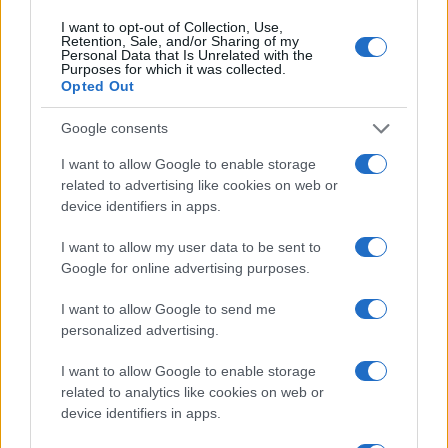
voto, disinnescando formule consociative che
I want to opt-out of Collection, Use,
Retention, Sale, and/or Sharing of my
travisano l’orientamento popolare. La formula
Personal Data that Is Unrelated with the
Purposes for which it was collected.
elettorale maggioritaria si incarica di anteporre la
Opted Out
volontà degli italiani nel tracciare il perimetro
della maggioranza parlamentare. Il Paese ha
Google consents
bisogno di una classe “dirigente” che lo tiri fuori
I want to allow Google to enable storage
dal guado, anzi dalle sabbie “immobili” nelle quali
related to advertising like cookies on web or
device identifiers in apps.
ristagna da troppo tempo. Ma con il Pd e i 5stelle
che dettano l’agenda politica siamo condannati
I want to allow my user data to be sent to
alla palude vischiosa.
Google for online advertising purposes.
I want to allow Google to send me
Pagina
personalized advertising.
PAGINA
Precedente
SUCCESSIVA
I want to allow Google to enable storage
related to analytics like cookies on web or
device identifiers in apps.
10