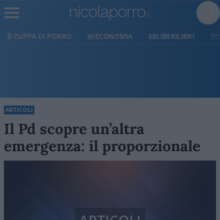
ZUPPA DI PORRO
ECONOMIA
LIBERILIBRI
SHO
ARTICOLI
Il Pd scopre un’altra
emergenza: il proporzionale