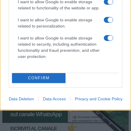
Leggi i commenti
I want to allow Google to enable storage
related to functionality of the website or app.
I want to allow Google to enable storage
SEDUTE SATIRICHE
related to personalization.
Vignetta del 04/08/2026
I want to allow Google to enable storage
related to security, including authentication
functionality and fraud prevention, and other
user protection.
Vai all'archivio delle vignette
CONFIRM
Data Deletion
Data Access
Privacy and Cookie Policy
No, Guccini più che
comunista è stato un
anarchico libertario