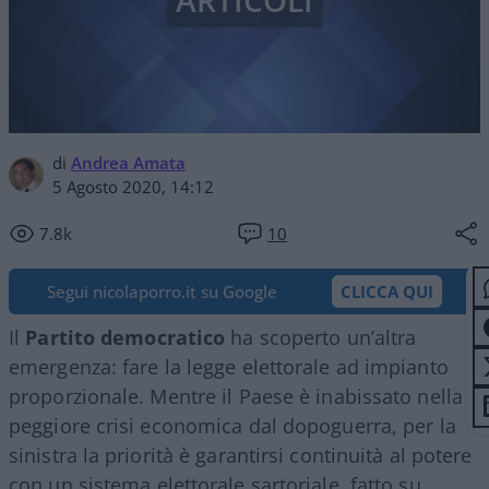
ARTICOLI
di
Andrea Amata
5 Agosto 2020, 14:12
7.8k
10
Segui nicolaporro.it su Google
CLICCA QUI
Il
Partito democratico
ha scoperto un’altra
emergenza: fare la legge elettorale ad impianto
proporzionale. Mentre il Paese è inabissato nella
peggiore crisi economica dal dopoguerra, per la
sinistra la priorità è garantirsi continuità al potere
con un sistema elettorale sartoriale, fatto su