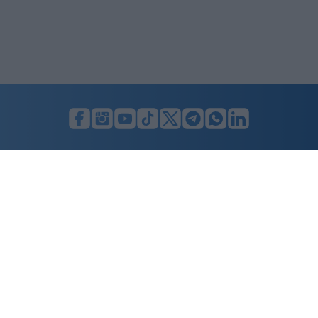
Guccini, l’archetipo del comunista barba,
eskimo e propaganda. Ma oggi siamo tristi
di Max
del Papa
Trionchetti Povera: “Meno
burocrazia e vincoli per far
correre il Paese”
Marco Tronchetti Provera, Presidente Esecutivo
del gruppo Pirelli, guarda al futuro con
pragmatismo