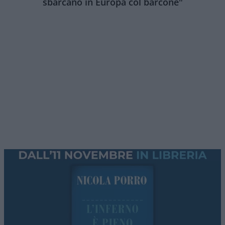
libertà di pensiero che all’appartenenza ad una
dottrina politica, men che meno ad un partito.
Non ha mai votato per il PCI
, sempre stato iper
critico con la sinistra italiana contemporanea. Io
lo definirei un anarchico libertario.
Nonostante questo i sinistri hanno sempre
cercato di portarlo “a bottega”.
Un artista geniale
ed un uomo molto intelligente a cui va il mio
saluto sincero e tanta gratitudine per molte delle
sue indimenticabili strofe.