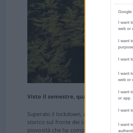
Google 
I want t
web or d
I want t
purpose
I want 
I want t
web or d
I want t
Visto il semestre, quali sono le previsi
or app.
I want t
Superato il lockdown, anche giugno ha avut
storico sul fronte dei consumi fuori casa, 
I want t
piovosità che ha compromesso molte occasi
authenti