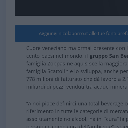
Aggiungi nicolaporro.it alle tue fonti pre
Cuore veneziano ma ormai presente con i pr
cento paesi nel mondo, il
gruppo San Be
famiglia Zoppas ne aquisisce la maggiora
famiglia Scattolin e lo sviluppa, anche pe
778 milioni di fatturato che dà lavoro a 
miliardi di pezzi venduti tra acque minerali
“A noi piace definirci una total beverag
riferimento in tutte le categorie di mercat
assolutamente no alcool, ha in “cura” la 
persona e come cura dell’ambiente”, spieg