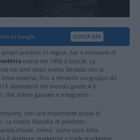
ferite su Google
CLICCA QUI
opri prodotti in negozi, bar e ristoranti di
nedetto
nasce nel 1956 a Scorzè. La
nza tre anni dopo averla fondata con la
r linee esterne, fino a renderlo un gruppo da
2.115 dipendenti nel mondo grazie 4,6
, thè, bibite gassate e integratori.
e company, con una importante quota di
o. La nostra filosofia di prodotto,
parola chiave, intesa come cura della
a il direttore marketing e trade marketing