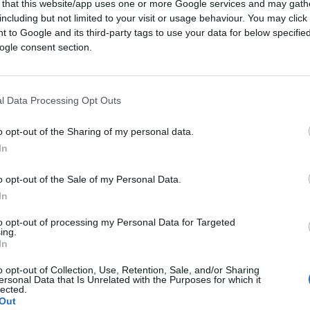
 that this website/app uses one or more Google services and may gath
including but not limited to your visit or usage behaviour. You may click 
to il gruppo e la sua filiera all’impatto
 to Google and its third-party tags to use your data for below specifi
ogle consent section.
tività, soprattutto quelle legate al
l Data Processing Opt Outs
o ha molto penalizzato le aziende del
e stiamo assistendo a una leggera ripresa
o opt-out of the Sharing of my personal data.
ione, mentre proprio perché molti sono
In
edono reali segnali nel comparto del
o opt-out of the Sale of my Personal Data.
e alle occasioni di acquisto legate al
In
ione già oggettivamente difficile è stata
to mediatico che ha affossato il clima di
to opt-out of processing my Personal Data for Targeted
ing.
possono decollare.
In
o opt-out of Collection, Use, Retention, Sale, and/or Sharing
ersonal Data that Is Unrelated with the Purposes for which it
lected.
Out