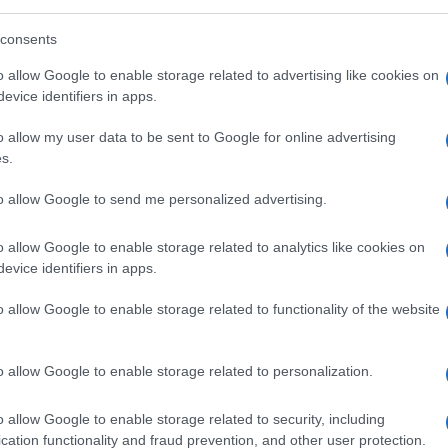
consents
o allow Google to enable storage related to advertising like cookies on
evice identifiers in apps.
o allow my user data to be sent to Google for online advertising
s.
to allow Google to send me personalized advertising.
o allow Google to enable storage related to analytics like cookies on
evice identifiers in apps.
o allow Google to enable storage related to functionality of the website
oni per fine anno?
o allow Google to enable storage related to personalization.
o risultati inferiori del 40% rispetto allo
complice il fattore atmosferico della forte
o allow Google to enable storage related to security, including
oni di ritrovo e viaggio. Per noi questi
cation functionality and fraud prevention, and other user protection.