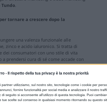
o Tundo
.
per tornare a crescere dopo la
giungere una valenza funzionale alle
 zinco e acido ialuronico. Si tratta di
e dei consumatori con uno stile di vita
o a prendersi cura di sé come accade con
Nella cura della persona rientra poi la
cheri aggiunti, quindi quasi senza calorie e
rro -
Il rispetto della tua privacy è la nostra priorità
i ripensato la stessa acqua per un utilizzo
dratazione, l’aspetto del gusto e quello
ri partner utilizziamo, sul nostro sito, tecnologie come i cookie per pers
annunci, fornire funzionalità per social media e analizzare il nostro traff
le stiamo quindi puntando verso categorie
 di seguito si acconsente all'utilizzo di questa tecnologia. Puoi cambiar
lientela dai gusti e esigenze più
e tue scelte sul consenso in qualsiasi momento ritornando su questo si