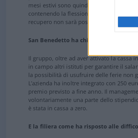
mesi estivi sono quindi cruciali, la nostra
contenendo la flessione al 10-15%. Aggiun
recupero non sarà possibile completarla 
San Benedetto ha chiesto la Cig nel p
Il gruppo, oltre ad aver attivato la cassa
in campo altri istituti per garantire il sal
la possibilità di usufruire delle ferie non 
L’azienda ha inoltre integrato con 250 eur
premio previsto a fine anno. Il managemen
volontariamente una parte dello stipendio.
è stata in cassa a zero.
E la filiera come ha risposto alle diffic