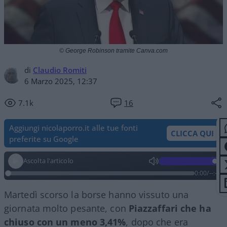
© George Robinson tramite Canva.com
di
Claudio Romiti
6 Marzo 2025, 12:37
7.1k
16
Aggiungi nicolaporro.it alle tue fonti
CLICCA QUI
preferite su Google
Ascolta l'articolo
0:00
/
--:--
Martedì scorso la borse hanno vissuto una
giornata molto pesante, con
Piazzaffari che ha
chiuso con un meno 3,41%
, dopo che era