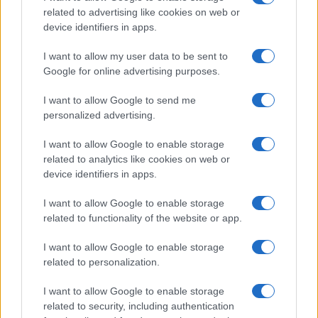
quali immaginavano di rilanciare le esportazioni
related to advertising like cookies on web or
con le tanto decantate svalutazioni competitive.
device identifiers in apps.
Tutto questo senza considerare che nel
complesso il valore dei prodotti delle imprese
I want to allow my user data to be sent to
Google for online advertising purposes.
italiane contiene circa il
70% di semilavorati
comprati all’estero
, e dovendoli pagare in valuta
I want to allow Google to send me
pregiata il loro costo subirebbe al contrario gli
personalized advertising.
effetti della stessa svalutazione pseudo
I want to allow Google to enable storage
competitiva.
related to analytics like cookies on web or
device identifiers in apps.
Ci piaccia o meno,
questi sono i pregi e i difetti
I want to allow Google to enable storage
della globalizzazione
, la quale consente di
related to functionality of the website or app.
acquistare ogni ben di Dio a prezzi imparagonabili
I want to allow Google to enable storage
rispetto a qualche decennio addietro, ma nel
related to personalization.
contempo essa non può prescindere dal varo di
accordi commerciali fondati sul libero scambio,
I want to allow Google to enable storage
related to security, including authentication
mister President.