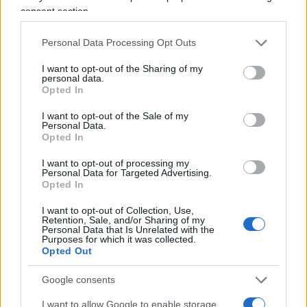
un auto realizzata negli Stati Uniti in realtà è
consent section.
composta di pezzi che continuano ad andare da
una parte all’altra della frontiera 10 volte prima di
Personal Data Processing Opt Outs
uscire dai cancelli della fabbrica.”
I want to opt-out of the Sharing of my
personal data.
Opted In
I want to opt-out of the Sale of my
Analogo ragionamento Fubini lo ha poi espresso
Personal Data.
Opted In
nei riguardi delle aziende farmaceutiche
americane che operano in alcuni Paesi europei
I want to opt-out of processing my
Personal Data for Targeted Advertising.
con un costo del lavoro conveniente e che spesso
Opted In
commercializzano negli States farmaci prodotti in
I want to opt-out of Collection, Use,
Paese in via di sviluppo. Anche essi si troveranno
Retention, Sale, and/or Sharing of my
Personal Data that Is Unrelated with the
gravati del pesante fardello imposto dall’attuale
Purposes for which it was collected.
inquilino della Casa Bianca. D’altro canto un
Opted Out
simile ragionamento serviva a suo tempo a
Google consents
smontare i teorici del ritorno alla nostra liretta, i
I want to allow Google to enable storage