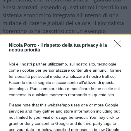
Paesi avanzati, essendo questi ultimi inseriti in un
sistema economico integrato all’interno di una
miriade di catene globali del valore, il giornalista
fiorentino lo ha descritto con un esempio
piuttosto comprensibile: “Gli investitori – ha
Nicola Porro -
Il rispetto della tua privacy è la
esordito Fubini, riferendosi alla sfiducia che
nostra priorità
serpeggia sui mercati finanziari d’Oltreoceano –
hanno capito che le politiche di Trump fanno male
Noi e i nostri partner utilizziamo, sul nostro sito, tecnologie
in primo luogo agli Stati Uniti. Fanno male a tutte
come i cookie per personalizzare contenuti e annunci, fornire
funzionalità per social media e analizzare il nostro traffico.
le economie, ma fanno molto male agli americani.
Facendo clic di seguito si acconsente all'utilizzo di questa
Ciò molto semplicemente perché – immaginiamo i
tecnologia. Puoi cambiare idea e modificare le tue scelte sul
dazi al 25% sul Messico – vuol dire che tutte le
consenso in qualsiasi momento ritornando su questo sito
componenti della
fabbricazione delle auto negli
Please note that this website/app uses one or more Google
Usa diventano più care
; una automobile diventa
services and may gather and store information including but
più costosa anche se prodotta negli Stati Uniti
not limited to your visit or usage behaviour. You may click to
grant or deny consent to Google and its third-party tags to
dato che stiamo parlando di assemblaggi. Ovvero
use your data for below specified purposes in below Google