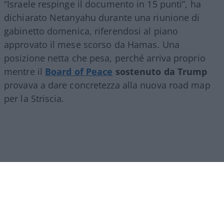
“Israele respinge il documento in 15 punti”, ha
dichiarato Netanyahu durante una riunione di
gabinetto domenica, riferendosi al piano
approvato il mese scorso da Hamas. Una
posizione netta che pesa, perché arriva proprio
mentre il
Board of Peace
sostenuto da Trump
provava a dare concretezza alla nuova road map
per la Striscia.