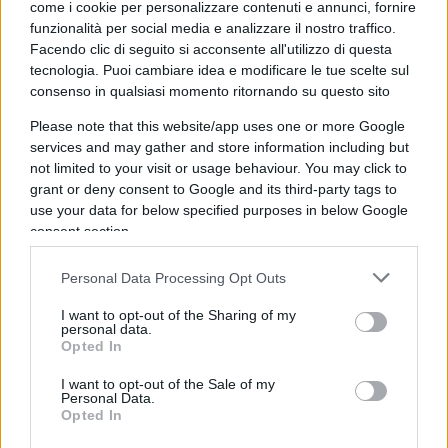
come i cookie per personalizzare contenuti e annunci, fornire
funzionalità per social media e analizzare il nostro traffico.
Draghi: “O l’Europa cambia registro
Facendo clic di seguito si acconsente all'utilizzo di questa
o saremo sudditi di Usa e Cina”
tecnologia. Puoi cambiare idea e modificare le tue scelte sul
consenso in qualsiasi momento ritornando su questo sito
Please note that this website/app uses one or more Google
di
Enrico Foscarini
4.7k
services and may gather and store information including but
14 Maggio 2026, 14:46
not limited to your visit or usage behaviour. You may click to
grant or deny consent to Google and its third-party tags to
use your data for below specified purposes in below Google
consent section.
Personal Data Processing Opt Outs
I want to opt-out of the Sharing of my
personal data.
Opted In
I want to opt-out of the Sale of my
Personal Data.
Opted In