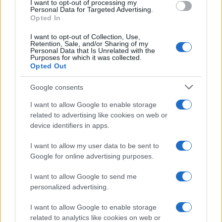
I want to opt-out of processing my
Fare di Trump una macchietta non
Personal Data for Targeted Advertising.
Opted In
vi aiuterà a capire
I want to opt-out of Collection, Use,
Retention, Sale, and/or Sharing of my
Personal Data that Is Unrelated with the
di
Rocco Todero
5.7k
Purposes for which it was collected.
17 Aprile 2026, 5:58
Opted Out
Google consents
Trump all’offensiva. Red Pill
I want to allow Google to enable storage
related to advertising like cookies on web or
episodio 67
device identifiers in apps.
I want to allow my user data to be sent to
di
Atlantico Quotidiano
4.4k
Google for online advertising purposes.
26 Febbraio 2026, 11:49
I want to allow Google to send me
personalized advertising.
I want to allow Google to enable storage
related to analytics like cookies on web or