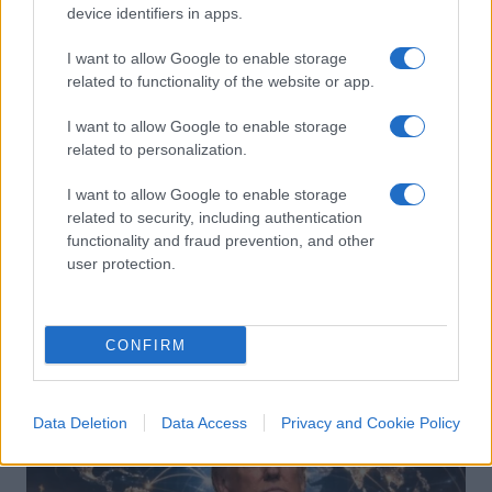
device identifiers in apps.
I want to allow Google to enable storage
related to functionality of the website or app.
I want to allow Google to enable storage
related to personalization.
I want to allow Google to enable storage
La morte dell’unipolarismo
related to security, including authentication
americano? Notizia prematura
functionality and fraud prevention, and other
user protection.
di
Daniele Biello
4k
25 Febbraio 2026, 5:58
CONFIRM
Data Deletion
Data Access
Privacy and Cookie Policy