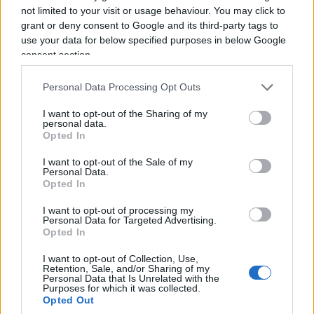
not limited to your visit or usage behaviour. You may click to
sicurezza e traffico,
purché non rendano il
grant or deny consent to Google and its third-party tags to
passaggio impraticabile
.
use your data for below specified purposes in below Google
consent section.
Personal Data Processing Opt Outs
I want to opt-out of the Sharing of my
personal data.
Opted In
I want to opt-out of the Sale of my
Personal Data.
Opted In
I want to opt-out of processing my
Personal Data for Targeted Advertising.
Opted In
I want to opt-out of Collection, Use,
Retention, Sale, and/or Sharing of my
Al contrario, Teheran non considera il Golfo
Personal Data that Is Unrelated with the
Purposes for which it was collected.
Persico come un
mare aperto
, bensì
interno
(come
Opted Out
se fosse tutto contenuto da acque territoriali, il