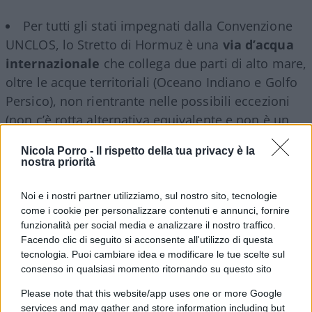
Per tutti gli stati impegnati dalla Convenzione
UNCLOS, lo Stretto di Hormuz è una
via d’acqua
internazionale
che collega due parti di alto mare,
oltre le acque territoriali (Oceano Indiano e Golfo
Persico), non rientrante nelle possibili eccezioni
(non c’è rotta alternativa equivalente e non è un
fondo-cieco).
Nicola Porro -
Il rispetto della tua privacy è la
nostra priorità
Per conseguenza, si applica il regime del
Noi e i nostri partner utilizziamo, sul nostro sito, tecnologie
“
passaggio di transito
” (37-45-UNCLOS): (a) tutte
come i cookie per personalizzare contenuti e annunci, fornire
le navi (mercantili e da guerra), aerei, sottomarini
funzionalità per social media e analizzare il nostro traffico.
in immersione e di qualunque Paese hanno diritto
Facendo clic di seguito si acconsente all'utilizzo di questa
di passaggio continuo; (b) gli Stati costieri (Iran e
tecnologia. Puoi cambiare idea e modificare le tue scelte sul
consenso in qualsiasi momento ritornando su questo sito
Oman) non possono sospendere tale passaggio,
né sottoporlo a autorizzazione preventiva; (c) Iran
Please note that this website/app uses one or more Google
services and may gather and store information including but
e Oman possono solamente adottare regole di