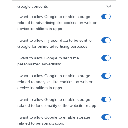
che non è). Dunque rientrante nella eccezione del
Google consents
fondo-cieco. Perciò, non ha ratificato UNCLOS.
I want to allow Google to enable storage
related to advertising like cookies on web or
device identifiers in apps.
Per conseguenza, Teheran pretenderebbe si
applichi il regime del “
passaggio innocente
” (45-
I want to allow my user data to be sent to
UNCLOS): (a) i sottomarini devono navigare in
Google for online advertising purposes.
superficie e mostrare bandiera; (b) nessun diritto
I want to allow Google to send me
automatico di sorvolo; (c) gli Stati costieri possono
personalized advertising.
valutare se il passaggio è “innocente”, richiedere
I want to allow Google to enable storage
informazioni, sospendere il passaggio in caso di
related to analytics like cookies on web or
attività considerate non innocenti (es. navi da
device identifiers in apps.
guerra).
I want to allow Google to enable storage
related to functionality of the website or app.
Tale posizione massimalista dell’Iran, tuttavia, non
è pure la sua
entry position
negoziale: quest’ultima
I want to allow Google to enable storage
related to personalization.
essendo apparentemente meno ambiziosa.