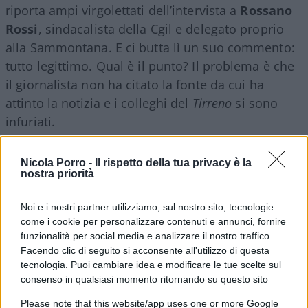
riporta ampi virgolettati dell’intervista a
Rossano
Rossi
, sindacalista della Cgil e delegato proprio
alla Sammontana. E ci butta lì un suo commento:
tutto legittimo. Qual è il punto? Il problema è che
il giornalista non ha citato la fonte da cui ha
attinto la notizia e i colleghi del
Tirreno
si sono
infuriati.
Nell’edizione odierna, in un pezzo senza firma, il
Nicola Porro -
Il rispetto della tua privacy è la
nostra priorità
quotidiano toscano non le ha mandate a dire al
giornalista
ex negazionista Covid convertito al
Noi e i nostri partner utilizziamo, sul nostro sito, tecnologie
rigorismo
. Lo ha accusato di essersi “dimenticato
come i cookie per personalizzare contenuti e annunci, fornire
di dire che la storia non è sua”. Di aver “copiato
funzionalità per social media e analizzare il nostro traffico.
Facendo clic di seguito si acconsente all'utilizzo di questa
l’articolo”. Di aver citato l’intervista a Rossi senza
tecnologia. Puoi cambiare idea e modificare le tue scelte sul
indicare la fonte, benché in calce al pezzo ci fosse
consenso in qualsiasi momento ritornando su questo sito
la dicitura “riproduzione riservata”. Insomma:
Please note that this website/app uses one or more Google