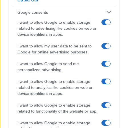
Opted Out
cita all’intervista del
Tirreno
. Inserire direttamente
Google consents
l’articolo originale costava davvero troppa fatica.
Anche per l’auto-eletto giornalista “più potente dei
I want to allow Google to enable storage
related to advertising like cookies on web or
social”.
device identifiers in apps.
#ANDREA SCANZI
#REDDITO DI CITTADINANZA
I want to allow my user data to be sent to
Google for online advertising purposes.
#VACCINI
I want to allow Google to send me
personalized advertising.
19
Leggi i commenti
I want to allow Google to enable storage
related to analytics like cookies on web or
device identifiers in apps.
SEDUTE SATIRICHE
I want to allow Google to enable storage
Vignetta del 07/08/2026
related to functionality of the website or app.
I want to allow Google to enable storage