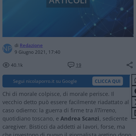
ARTICOLI
di
Redazione
9 Giugno 2021, 17:40
40.1k
19
Segui nicolaporro.it su Google
CLICCA QUI
Chi di morale colpisce, di morale perisce. Il
vecchio detto può essere facilmente riadattato al
caso odierno: la guerra di firme tra
llTirreno
,
quotidiano toscano, e
Andrea Scanzi
, sedicente
caregiver. Bisticci da addetti ai lavori, forse, ma
che investono di nuovo il giornalista aretino dopo