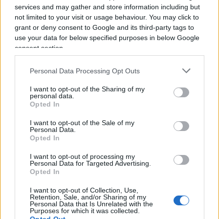
poco carino, per non dire di peggio
. Tanto che la
services and may gather and store information including but
testata “sottolinea” l’ipocrisia di chi “parla di tutela
not limited to your visit or usage behaviour. You may click to
del lavoro” e poi “sfrutta” l’opera di un altro. “Lo
grant or deny consent to Google and its third-party tags to
use your data for below specified purposes in below Google
sfruttamento del lavoro altrui – scrive la redazione
consent section.
– non si verifica soltanto quando si paga a nero
una badante” ma anche “impossessandosi di
Personal Data Processing Opt Outs
quello che una collega ha scritto e facendolo
I want to opt-out of the Sharing of my
passare per proprio”. Col risultato che i lettori “la
personal data.
Opted In
attribuiranno al giornalista più noto” solo perché
“c’è ancora chi lo invita in televisione”.
I want to opt-out of the Sale of my
Personal Data.
Opted In
I want to opt-out of processing my
Beccato con le mani nella marmellata,
Scanzi
– va
Personal Data for Targeted Advertising.
Opted In
detto – è corso ai ripari. Direte: avrà modificato il
post, ammesso l’errore e citato la fonte primaria.
I want to opt-out of Collection, Use,
Retention, Sale, and/or Sharing of my
Invece no: ha sì inserito un link, ma che rimanda
Personal Data that Is Unrelated with the
Purposes for which it was collected.
ad un pezzo del
Fatto Quotidiano
che a sua volta