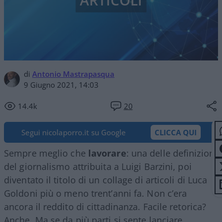
ARTICOLI
di
Antonio Mastrapasqua
9 Giugno 2021, 14:03
14.4k
20
Segui nicolaporro.it su Google
CLICCA QUI
Sempre meglio che
lavorare
: una delle definizioni
del giornalismo attribuita a Luigi Barzini, poi
diventato il titolo di un collage di articoli di Luca
Goldoni più o meno trent’anni fa. Non c’era
ancora il reddito di cittadinanza. Facile retorica?
Anche. Ma se da più parti si sente lanciare