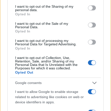
che ‘tutti devono guadagnarsi da vivere’, tutti
I want to opt-out of the Sharing of my
devono essere impegnati in una sorta di fatica
personal data.
perché devono giustificare il loro diritto di
Opted In
esistere. Siamo davanti ad una nuova era, il lavoro
I want to opt-out of the Sale of my
retribuito, e cioè legato alla produzione di
Personal Data.
Opted In
qualcosa, non è più necessario una volta che si è
raggiunto la capacità produttiva attuale”.
I want to opt-out of processing my
Personal Data for Targeted Advertising.
Opted In
#BEPPE GRILLO
#GIUSEPPE CONTE
#LAVORO
I want to opt-out of Collection, Use,
#LUIGI DI MAIO
#REDDITO DI CITTADINANZA
Retention, Sale, and/or Sharing of my
Personal Data that Is Unrelated with the
Purposes for which it was collected.
Pagina
Opted Out
PAGINA
Precedente
SUCCESSIVA
Google consents
I want to allow Google to enable storage
20
related to advertising like cookies on web or
device identifiers in apps.
Leggi i commenti