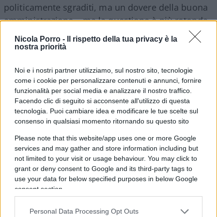
politicamente sgraditi, ma un dovere della buona
amministrazione – ma la questione è più rotonda.
E va ben oltre la colpevole mala amministrazione.
Nicola Porro -
Il rispetto della tua privacy è la
nostra priorità
Si è fatto un gran parlare delle scuse di
Luigi Di
Noi e i nostri partner utilizziamo, sul nostro sito, tecnologie
Maio
per gli eccessi del giustizialismo grillino
.
come i cookie per personalizzare contenuti e annunci, fornire
Benvenute. Tardive. Parziali. Ma l’ideologia che le
funzionalità per social media e analizzare il nostro traffico.
ha generate somiglia a quella che teorizzava la
Facendo clic di seguito si acconsente all'utilizzo di questa
tecnologia. Puoi cambiare idea e modificare le tue scelte sul
fine del lavoro, prima ancora di celebrare la fine
consenso in qualsiasi momento ritornando su questo sito
della povertà.
Beppe Grillo
vaticinava così,
Please note that this website/app uses one or more Google
qualche anno fa, prima di aprire la scatola di
services and may gather and store information including but
tonno in Parlamento: “Politici ed economisti si
not limited to your visit or usage behaviour. You may click to
impegnano tutti a capire come produrre di più.
grant or deny consent to Google and its third-party tags to
Dobbiamo pagare il debito, gridano. Dobbiamo
use your data for below specified purposes in below Google
consent section.
lavorare di più, essere più produttivi, tagliare la
spesa improduttiva. Siamo condizionati dall’idea
Personal Data Processing Opt Outs