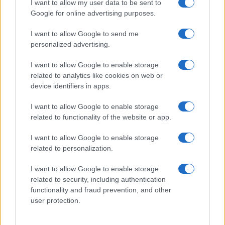
I want to allow my user data to be sent to
Google for online advertising purposes.
SEDUTE SATIRICHE
Vignetta del 07/08/2026
I want to allow Google to send me
personalized advertising.
I want to allow Google to enable storage
related to analytics like cookies on web or
Vai all'archivio delle vignette
device identifiers in apps.
I want to allow Google to enable storage
related to functionality of the website or app.
I want to allow Google to enable storage
related to personalization.
Corte dei conti, la riforma a
I want to allow Google to enable storage
metà: si poteva fare di più
related to security, including authentication
functionality and fraud prevention, and other
Chi firma non deve avere paura, chi paga le tasse
user protection.
nemmeno. La magistratura contabile non deve
solo punire, ma aiutare la buona