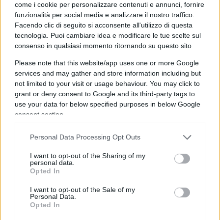
come i cookie per personalizzare contenuti e annunci, fornire
Cina, per raccomandarlo al resto del mondo.
funzionalità per social media e analizzare il nostro traffico.
Facendo clic di seguito si acconsente all'utilizzo di questa
Il metodo Wuhan in Occidente
tecnologia. Puoi cambiare idea e modificare le tue scelte sul
consenso in qualsiasi momento ritornando su questo sito
Il governo di Xi a Wuhan invece ha tolto il
Please note that this website/app uses one or more Google
lockdown l’8 aprile e da maggio in tutta la Cina
services and may gather and store information including but
not limited to your visit or usage behaviour. You may click to
non si rispettavano più le “distanze” affollandosi
grant or deny consent to Google and its third-party tags to
di nuovo al ristorante o in discoteca o in spiaggia
use your data for below specified purposes in below Google
come prima. Ma allo stesso tempo il
regime di Xi
consent section.
ha usato tutti i mezzi per raccomandarlo al resto
Personal Data Processing Opt Outs
del mondo e ha colto l’occasione in particolare
per usarlo contro
Trump
, che all’epoca era avviato
I want to opt-out of the Sharing of my
personal data.
a vincere l’elezione con l’economia americana che
Opted In
girava ai massimi.
I want to opt-out of the Sale of my
Personal Data.
Opted In