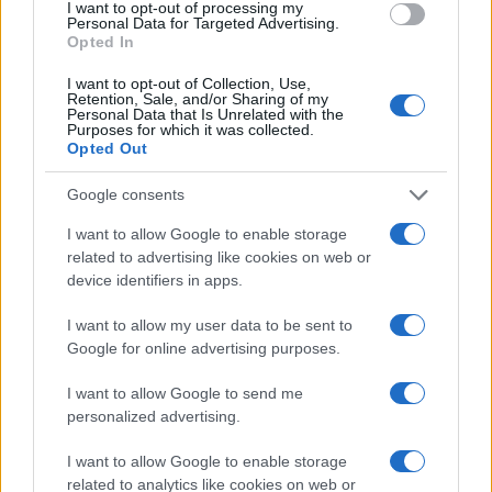
L’Oms si è prestata a questa operazione politica e
I want to opt-out of processing my
Personal Data for Targeted Advertising.
ha modificato la sua raccomandazione, senza
Opted In
fornire nessuna nuova evidenza scientifica che lo
I want to opt-out of Collection, Use,
dimostrasse utile. Per chi avesse dubbi,
John
Retention, Sale, and/or Sharing of my
Personal Data that Is Unrelated with the
Ioannidis
, uno dei primi cento scienziati al
Purposes for which it was collected.
Opted Out
mondo, esperto in metodologie scientifiche ed
epidemiologo, ha pubblicato con altri uno studio
Google consents
comparativo su venti paesi a Stanford che
I want to allow Google to enable storage
dimostra come il lockdown non serve e i danni
related to advertising like cookies on web or
sono maggiori dei benefici (vedi “Assessing
device identifiers in apps.
mandatory stay- at- home and business closure
I want to allow my user data to be sent to
effects on the spread of Covid-19”).
Google for online advertising purposes.
I veri dati della Cina
I want to allow Google to send me
personalized advertising.
L’unica ragione per cui il lockdown è stato
I want to allow Google to enable storage
raccomandato in Occidente era la Cina lo aveva
related to analytics like cookies on web or