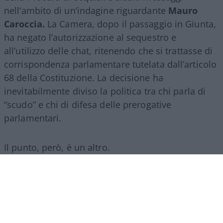
nell’ambito di un’indagine riguardante
Mauro
Caroccia.
La Camera, dopo il passaggio in Giunta,
ha negato l’autorizzazione al sequestro e
all’utilizzo delle chat, ritenendo che si trattasse di
corrispondenza parlamentare tutelata dall’articolo
68 della Costituzione. La decisione ha
inevitabilmente diviso la politica tra chi parla di
“scudo” e chi di difesa delle prerogative
parlamentari.
Il punto, però, è un altro.