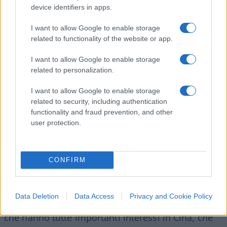
adottato a Wuhan. L’Italia è stata la prima a farsi
device identifiers in apps.
convincere a farlo in stile Wuhan e poi con il suo
I want to allow Google to enable storage
esempio la Spagna, Francia, Uk e Usa.
related to functionality of the website or app.
I want to allow Google to enable storage
related to personalization.
La Cina intanto aveva invece riaperto tutto da
I want to allow Google to enable storage
aprile e
ha detto che non aveva più decessi
. Il
related to security, including authentication
motivo è che, se si guarda le statistiche di Wuhan
functionality and fraud prevention, and other
in alcuni studi pubblicati, non mostravano mai
user protection.
morti sopra gli 80 anni per il Covid-19.
Evidentemente chi aveva più di 80 anni e moriva
CONFIRM
non veniva mai classificato come Covid. Anche in
Italia, se si escludessero dal conto dei morti Covid
quelli sopra gli 80 anni, il fenomeno Covid si
Data Deletion
Data Access
Privacy and Cookie Policy
ridurrebbe del 90%. Sia le grandi multinazionali,
che hanno tutte importanti interessi in Cina, che