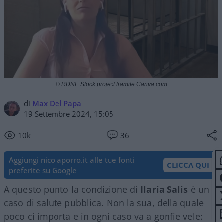
© RDNE Stock project tramite Canva.com
di
Max Del Papa
19 Settembre 2024, 15:05
10k
36
Aggiungi nicolaporro.it alle tue fonti
CLICCA QUI
preferite su Google
A questo punto la condizione di
Ilaria
Salis
è un
caso di salute pubblica. Non la sua, della quale
poco ci importa e in ogni caso va a gonfie vele: