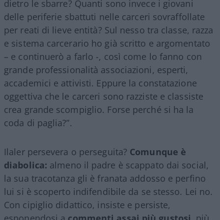
dietro le sbarre? Quanti sono invece i giovani
delle periferie sbattuti nelle carceri sovraffollate
per reati di lieve entità? Sul nesso tra classe, razza
e sistema carcerario ho già scritto e argomentato
– e continuerò a farlo -, così come lo fanno con
grande professionalità associazioni, esperti,
accademici e attivisti. Eppure la constatazione
oggettiva che le carceri sono razziste e classiste
crea grande scompiglio. Forse perché si ha la
coda di paglia?”.
Ilaler persevera o perseguita?
Comunque è
diabolica:
almeno il padre è scappato dai social,
la sua tracotanza gli è franata addosso e perfino
lui si è scoperto indifendibile da se stesso. Lei no.
Con cipiglio didattico, insiste e persiste,
esponendosi a
commenti assai più gustosi
, più