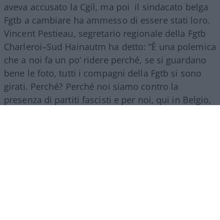
aveva accusato la Cgil, ma poi il sindacato belga
Fgtb a cambiare ha ammesso di essere stati loro.
Vincent Pestieau, segretario regionale della Fgtb
Charleroi–Sud Hainautm ha detto: “È una polemica
che a noi fa un po’ ridere perché, se si guardano
bene le foto, tutti i compagni della Fgtb si sono
girati. Perché? Perché noi siamo contro la
presenza di partiti fascisti e per noi, qui in Belgio,
Fratelli d’Italia è un partito di estrema destra”.
La strage dell’8 agosto 1956
La tragedia di Marcinelle avvenne l’8 agosto 1956.
Un incendio scoppiato durante le operazioni di
estrazione si diffuse nelle gallerie della miniera
del Bois du Cazier, alle porte di Charleroi,
intrappolando i lavoratori. Morirono 262 minatori,