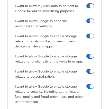
ho già scritto e argomentato – e continuerò a farlo
I want to allow my user data to be sent to
-, così come lo fanno con grande professionalità
Google for online advertising purposes.
associazioni, esperti, accademici e attivisti”. Più
I want to allow Google to send me
che nesso, sconnesso già dalla sintassi. Ma che
personalized advertising.
volete, Ilaler è ultracomunista, e l’analisi logica
I want to allow Google to enable storage
invece è fascista: le andrebbe spaccata la testa,
related to analytics like cookies on web or
all’analisi logica, e anche a quella grammaticale,
device identifiers in apps.
magari col vigoroso apporto di attivisti ed esperti
di grande professionalità: chissà perché, viene
I want to allow Google to enable storage
related to functionality of the website or app.
subito in mente Raimo, vestito da Batman.
I want to allow Google to enable storage
related to personalization.
Perché lo fai, Salis, perché ti fai del male,
I want to allow Google to enable storage
perché ti fai così?
C’è chi dice che la questione è
related to security, including authentication
functionality and fraud prevention, and other
drammatica, irrimediabile: ma noi crediamo poco
user protection.
alle facili interpretazioni psichiatriche,