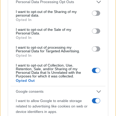
farneticante argomentare, sarebbe la
Personal Data Processing Opt Outs
magistratura: non le case circondariali, che, in
I want to opt-out of the Sharing of my
quanto tali, sono strutture murarie, insomma
personal data.
Opted In
stabili senz’anima (questi però non le suscitano
alcun orgasmo occupatorio, se mai vanno
I want to opt-out of the Sale of my
Personal Data.
riconvertite in centri sociali).
Ma Ilaler, attaccare
Opted In
la magistratura non può:
questa nostra
I want to opt-out of processing my
magistratura è rea confessa, complice della
Personal Data for Targeted Advertising.
sinistra per la quale milita e farnetica, non
Opted In
conviene, non si può, è lo stesso potere che la
I want to opt-out of Collection, Use,
Retention, Sale, and/or Sharing of my
tiene fuori, Salis, al caldo anziché al fresco, dopo
Personal Data that Is Unrelated with the
Purposes for which it was collected.
4 condanne definitive e 29 precedenti di polizia.
Opted Out
Allora conviene pigliarsela coi muri. Le prigioni
razziste, le celle e le sbarre che ce l’hanno contro
Google consents
gli onesti criminali degli united colors.
I want to allow Google to enable storage
related to advertising like cookies on web or
device identifiers in apps.
“Sul nesso tra classe, razza e sistema carcerario