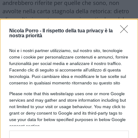
andrebbero riferite per quelle che sono, non
avvolte nella carta stagnola della retorica: dietro
gli assalti ai prontosoccorso, in particolare del
sud, ci stanno figli di mafiosi, balordoni strafatti,
Nicola Porro -
Il rispetto della tua privacy è la
clan di rom pluripregiudicati, come a Pescara:
nostra priorità
tutta gente che per l’appunto dovrebbe stare
Noi e i nostri partner utilizziamo, sul nostro sito, tecnologie
sepolta in cella e invece, siccome circola un
come i cookie per personalizzare contenuti e annunci, fornire
lassismo pornografico che si traduce in impunità
funzionalità per social media e analizzare il nostro traffico.
generale, questi sono i risultati: poi hai voglia a
Facendo clic di seguito si acconsente all'utilizzo di questa
tecnologia. Puoi cambiare idea e modificare le tue scelte sul
mettere l’ometto in divisa sulla porta o a
consenso in qualsiasi momento ritornando su questo sito
promettere maggiore vigilanza. Sono le solite
operazioni di parata, o di mala parata.
Please note that this website/app uses one or more Google
services and may gather and store information including but
not limited to your visit or usage behaviour. You may click to
grant or deny consent to Google and its third-party tags to
use your data for below specified purposes in below Google
Ilaler delira
e le fanno notare che, se mai, ad
consent section.
essere “rassista”, proprio a voler seguire il suo