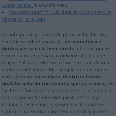
Come, scusa?
di Max del Papa
“Ma porca putt***”. Cruciani sbrocca contro le
idiozie di Ilaria Salis
Quanto poi ai giovani delle periferie bla bla bla,
semplicemente è una palla:
nessuno finisce
dentro per reati di lieve entità
, che poi, poche
storie, sarebbe lo spaccio polverizzato, ciò che
magari Salis vuol depenalizzare, siccome c’è una
coerenza nel peggio. Ma, semplicemente, non è
vero: già
è un miracolo se dentro ci finisce
qualche balordo che scanna, sgozza, stupra
; più
facile che finisca in caserma e ne esca dopo dieci
minuti, previo “monito del questore”: le leggi
italiane queste sono, e, se qui è lecito aprire e
subito chiudere una parentesi polemica, le cose