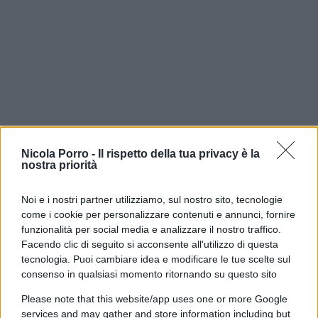
Nicola Porro -
Il rispetto della tua privacy è la
nostra priorità
Noi e i nostri partner utilizziamo, sul nostro sito, tecnologie
Polemica durante una visita scolastica al
come i cookie per personalizzare contenuti e annunci, fornire
memoriale di
Mauthausen
, l’ex campo di
funzionalità per social media e analizzare il nostro traffico.
Facendo clic di seguito si acconsente all'utilizzo di questa
concentramento nazista in Austria. Secondo
tecnologia. Puoi cambiare idea e modificare le tue scelte sul
immagini e testimonianze diffuse sui social,
consenso in qualsiasi momento ritornando su questo sito
alcuni studenti avrebbero indossato magliette con
Please note that this website/app uses one or more Google
la scritta
“Free Palestine”
durante la visita al sito.
services and may gather and store information including but