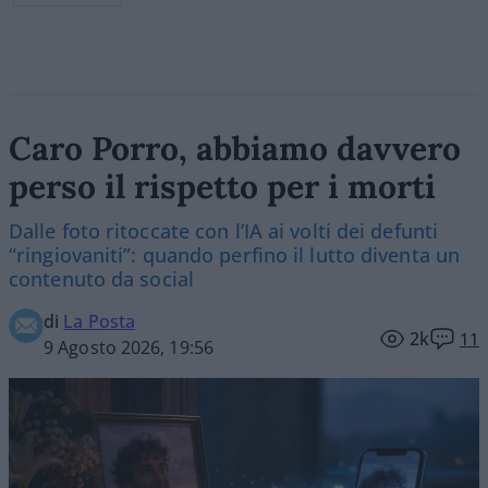
Caro Porro, abbiamo davvero
perso il rispetto per i morti
Dalle foto ritoccate con l’IA ai volti dei defunti
“ringiovaniti”: quando perfino il lutto diventa un
contenuto da social
di
La Posta
2k
11
9 Agosto 2026, 19:56