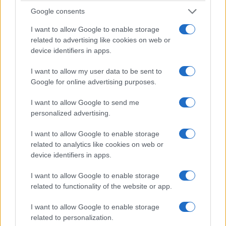
Google consents
I want to allow Google to enable storage
related to advertising like cookies on web or
device identifiers in apps.
I want to allow my user data to be sent to
Google for online advertising purposes.
La visitatrice avrebbe inoltre rivolto una domanda
alla responsabile del gruppo, chiedendole se
I want to allow Google to send me
personalized advertising.
condividesse la protesta. Dalle testimonianze
circolate online, la guida avrebbe evitato di
I want to allow Google to enable storage
rispondere direttamente, facendo riferimento
related to analytics like cookies on web or
anche alla necessità di proseguire la visita. Gli
device identifiers in apps.
studenti avrebbero spiegato la loro iniziativa
I want to allow Google to enable storage
come una “protesta contro il genocidio a Gaza”,
related to functionality of the website or app.
collegando quindi la manifestazione alla
I want to allow Google to enable storage
situazione nella Striscia.
related to personalization.