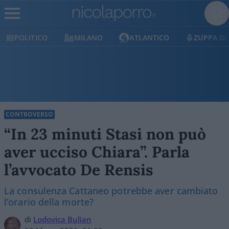
POLITICO
MILANO
ATLANTICO
ZUPPA DI
CONTROVERSO
“In 23 minuti Stasi non può
aver ucciso Chiara”. Parla
l’avvocato De Rensis
La consulenza Cattaneo potrebbe aver cambiato
l’orario della morte?
di
Lodovica Bulian