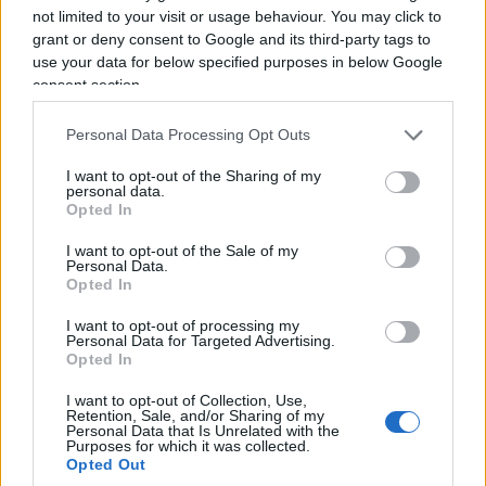
In alcune immagini comparirebbe anche il ritratto
not limited to your visit or usage behaviour. You may click to
di
Dalal Mughrabi
militante palestinese coinvolta
grant or deny consent to Google and its third-party tags to
use your data for below specified purposes in below Google
nell’attentato della strada costiera del 1978 in
consent section.
Israele, nel quale furono uccise 38 persone, tra cui
13 bambini.
Personal Data Processing Opt Outs
I want to opt-out of the Sharing of my
La vicenda è stata segnalata sui social da alcuni
personal data.
Opted In
visitatori presenti a Mauthausen. Secondo quanto
riportato, una donna avrebbe contestato ai ragazzi
I want to opt-out of the Sale of my
Personal Data.
la scelta di esibire quei simboli proprio all’interno
Opted In
del memoriale, ricordando la natura del luogo.
I want to opt-out of processing my
Personal Data for Targeted Advertising.
Opted In
I want to opt-out of Collection, Use,
Retention, Sale, and/or Sharing of my
Personal Data that Is Unrelated with the
Purposes for which it was collected.
Opted Out