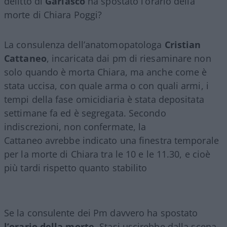
delitto di
Garlasco
ha spostato l’orario della
morte di Chiara Poggi?
La consulenza dell’anatomopatologa
Cristian
Cattaneo
, incaricata dai pm di riesaminare non
solo quando è morta Chiara, ma anche come è
stata uccisa, con quale arma o con quali armi, i
tempi della fase omicidiaria è stata depositata
settimane fa ed è segregata. Secondo
indiscrezioni, non confermate, la
Cattaneo avrebbe indicato una finestra temporale
per la morte di Chiara tra le 10 e le 11.30, e cioè
più tardi rispetto quanto stabilito
Se la consulente dei Pm davvero ha spostato
l’orario della morte
, Stasi uscirebbe dalla scena