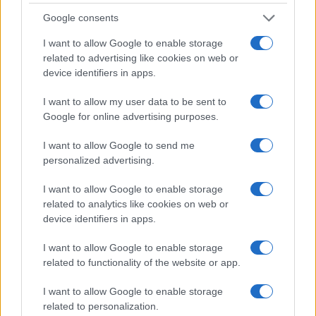
oppositori di Le Pen si sono messi insieme per
Google consents
governare contro l’indicazione popolare.”
I want to allow Google to enable storage
related to advertising like cookies on web or
Intanto in Italia tengono banco le polemiche
device identifiers in apps.
per l’inchiesta di Fanpage. Cosa c’è dietro?
I want to allow my user data to be sent to
“Un fiume carsico incredibile. Vogliono
Google for online advertising purposes.
delegittimare chi governa perché chi governa non
I want to allow Google to send me
fa parte del ‘giro giusto’.”
personalized advertising.
I want to allow Google to enable storage
related to analytics like cookies on web or
A Quarta Repubblica avete filmato giovani
device identifiers in apps.
all’assemblea dell’Anpi che dicevano che non
I want to allow Google to enable storage
verserebbero una lacrima se qualcuno
related to functionality of the website or app.
appendesse la Meloni a testa in giù.
“Uno potrebbe dire: è un oltranzista dell’Anpi. In
I want to allow Google to enable storage
parlamento, però, abbiamo sentito una grillina
related to personalization.