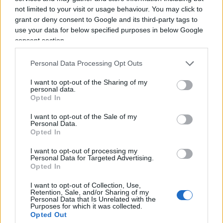
not limited to your visit or usage behaviour. You may click to
catastrofista”.
grant or deny consent to Google and its third-party tags to
use your data for below specified purposes in below Google
La partita sulle nomine europee ha dimostrato
consent section.
la stessa miopia applicata al Green Deal?
Personal Data Processing Opt Outs
“L’atteggiamento che l’Ue ha avuto nei confronti di
Meloni è stato di ostilità. E questa ostilità non
I want to opt-out of the Sharing of my
personal data.
deriva dal fatto che si sia comportata in maniera
Opted In
eterodossa, ma dalla sconfitta elettorale subita
I want to opt-out of the Sale of my
dall’asse che comandava a Bruxelles.”
Personal Data.
Opted In
I want to opt-out of processing my
Personal Data for Targeted Advertising.
Anche in Francia sta succedendo lo stesso?
Opted In
“Sta avvenendo quello che abbiamo visto in Italia
I want to opt-out of Collection, Use,
dal 2011 in poi. Per dieci anni siamo stati
Retention, Sale, and/or Sharing of my
Personal Data that Is Unrelated with the
governati da maggioranze non votate dai cittadini.
Purposes for which it was collected.
Opted Out
Sfruttando al massimo la democrazia, gli