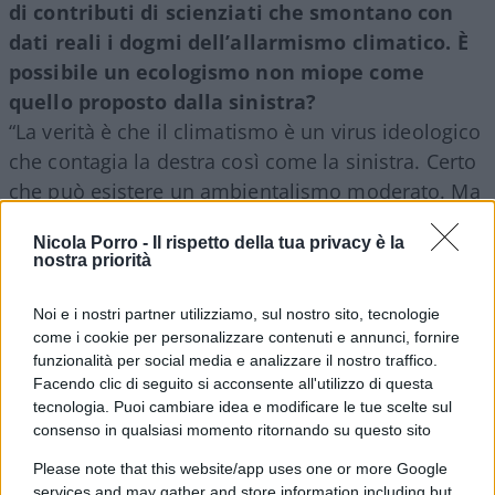
di contributi di scienziati che smontano con
dati reali i dogmi dell’allarmismo climatico. È
possibile un ecologismo non miope come
quello proposto dalla sinistra?
“La verità è che il climatismo è un virus ideologico
che contagia la destra così come la sinistra. Certo
che può esistere un ambientalismo moderato. Ma
ci troviamo di fronte ad un paradosso: è come se,
Nicola Porro -
Il rispetto della tua privacy è la
in piena ubriacatura comunista, tutti fossero stati
nostra priorità
concordi sui principi marxisti. E, quei pochi
contrari, si fossero limitati a mettere in
Noi e i nostri partner utilizziamo, sul nostro sito, tecnologie
discussione solo i tempi necessari per arrivare a
come i cookie per personalizzare contenuti e annunci, fornire
funzionalità per social media e analizzare il nostro traffico.
qualcosa che era dato per acquisito. Consiglio a
Facendo clic di seguito si acconsente all'utilizzo di questa
tutti di leggere il libro non perché l’ho scritto io,
tecnologia. Puoi cambiare idea e modificare le tue scelte sul
ma per gli spunti forniti da un nutrito gruppo di
consenso in qualsiasi momento ritornando su questo sito
scienziati. Dovrebbero leggerlo soprattutto i
Please note that this website/app uses one or more Google
giovani, che sono bombardati dall’ideologia
services and may gather and store information including but