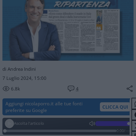
di Andrea Indini
7 Luglio 2024, 15:00
6.8k
4
Aggiungi nicolaporro.it alle tue fonti
CLICCA QUI
preferite su Google
Ascolta l'articolo
0:00
/
--:--