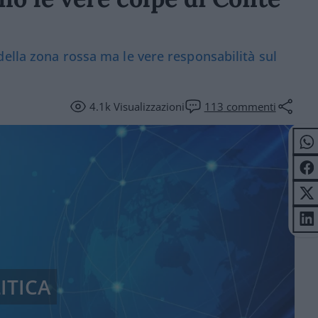
ella zona rossa ma le vere responsabilità sul
4.1k
Visualizzazioni
113
commenti
ITICA