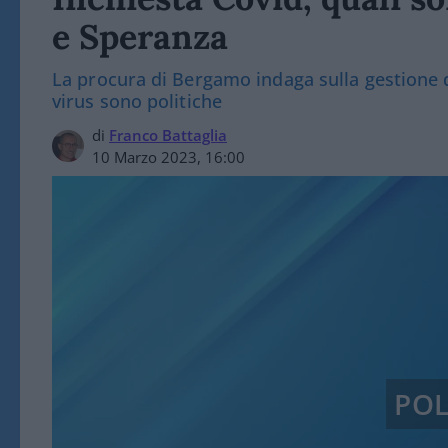
e Speranza
La procura di Bergamo indaga sulla gestione d
virus sono politiche
di
Franco Battaglia
10 Marzo 2023, 16:00
POL