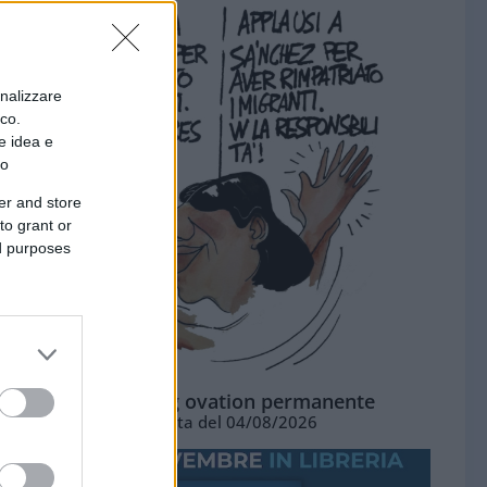
onalizzare
ico.
e idea e
to
er and store
to grant or
ed purposes
La standing ovation permanente
Vignetta del 04/08/2026