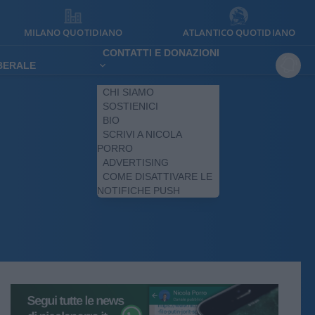
MILANO QUOTIDIANO
ATLANTICO QUOTIDIANO
CONTATTI E DONAZIONI
IBERALE
CHI SIAMO
SOSTIENICI
BIO
SCRIVI A NICOLA
PORRO
ADVERTISING
COME DISATTIVARE LE
NOTIFICHE PUSH