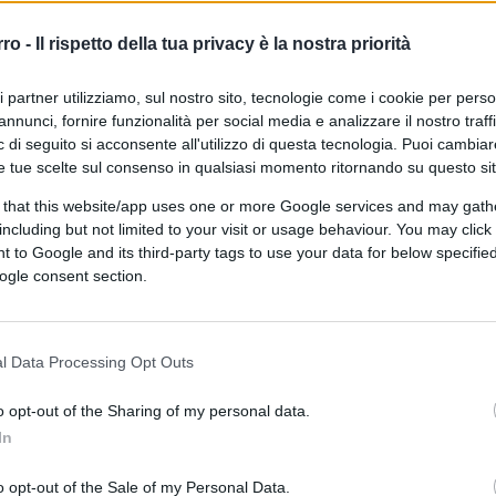
asti solo dire che, almeno da quel che ho
arebbe che
ci sarebbero stati 4148 morti in
rro -
Il rispetto della tua privacy è la nostra priorità
conoscenze di statistica di tutti i soggetti
 fosse stata istituita per tempo
, nel
ri partner utilizziamo, sul nostro sito, tecnologie come i cookie per pers
annunci, fornire funzionalità per social media e analizzare il nostro traff
 di seguito si acconsente all'utilizzo di questa tecnologia. Puoi cambiar
e tue scelte sul consenso in qualsiasi momento ritornando su questo si
 that this website/app uses one or more Google services and may gath
n aver provveduto e
Roberto Speranza
si
including but not limited to your visit or usage behaviour. You may click 
 to Google and its third-party tags to use your data for below specifi
l provvedimento. Mette sotto il tappeto,
ogle consent section.
otuto dimettersi visto che il suo presidente
e invece, lontano dal dimettersi, è rimasto
 a quando gli italiani non lo hanno cacciato.
l Data Processing Opt Outs
 parte sua Conte lamenta: ma come, mi
pi lockdown e ora mi incolpate di non
o opt-out of the Sharing of my personal data.
que stelle o ci è o ci fa. Perché
la vera
In
no è un’altra
. Come detto, non ho ben
o opt-out of the Sale of my Personal Data.