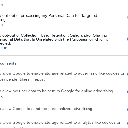
 per la mente della magistratura, però posso
In
rà presto evidente, non scrivo parole col
 internet, tutto è registrato. Badate con
to opt-out of processing my Personal Data for Targeted
ing.
In
o opt-out of Collection, Use, Retention, Sale, and/or Sharing
ersonal Data that Is Unrelated with the Purposes for which it
lected.
Out
sta: chi sono gli indagati
consents
ul Covid
l’inchiesta sul Covid
o allow Google to enable storage related to advertising like cookies on
evice identifiers in apps.
o allow my user data to be sent to Google for online advertising
s.
i cose che nessun giornale di carta stampata
nità di lasciarle scritte nell’etere. E il 18
to allow Google to send me personalized advertising.
ullo il cui titolo – «
Il modello
tavo, già il 18 marzo, la lentezza con cui
o allow Google to enable storage related to analytics like cookies on