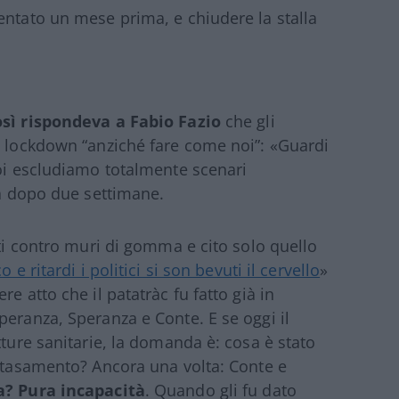
entato un mese prima, e chiudere la stalla
sì rispondeva a Fabio Fazio
che gli
l lockdown “anziché fare come noi”: «Guardi
Noi escludiamo totalmente scenari
ta dopo due settimane.
ati contro muri di gomma e cito solo quello
 e ritardi i politici si son bevuti il cervello
»
e atto che il patatràc fu fatto già in
peranza, Speranza e Conte. E se oggi il
tture sanitarie, la domanda è: cosa è stato
intasamento? Ancora una volta: Conte e
a? Pura incapacità
. Quando gli fu dato