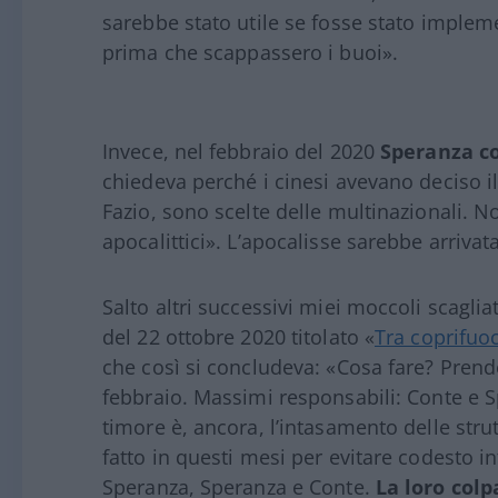
sarebbe stato utile se fosse stato implem
prima che scappassero i buoi».
Invece, nel febbraio del 2020
Speranza co
chiedeva perché i cinesi avevano deciso i
Fazio, sono scelte delle multinazionali. 
apocalittici». L’apocalisse sarebbe arriva
Salto altri successivi miei moccoli scagli
del 22 ottobre 2020 titolato «
Tra coprifuoco
che così si concludeva: «Cosa fare? Prender
febbraio. Massimi responsabili: Conte e S
timore è, ancora, l’intasamento delle stru
fatto in questi mesi per evitare codesto 
Speranza, Speranza e Conte.
La loro colp