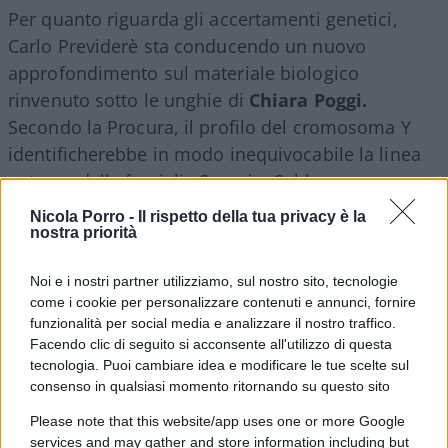
Per quanto riguarda gli accertamenti genetici,
Carlo Previderè sta conducendo un nuovo
approfondimento sul materiale biologico
rinvenuto sotto le unghie di
Chiara Poggi.
Secondo la Procura, il profilo del cromosoma Y
identificherebbe in modo inequivocabile la linea
paterna della famiglia Sempio. Sebbene, ma
questo era un fatto già scontato, si dica che non
Nicola Porro -
Il rispetto della tua privacy è la
sia possibile stabilire con certezza scientifica
nostra priorità
quando e come quella traccia si sia trasferita,
Noi e i nostri partner utilizziamo, sul nostro sito, tecnologie
l’indizio del Dna rimane uno degli elementi più
come i cookie per personalizzare contenuti e annunci, fornire
significativi portati dall’accusa.
funzionalità per social media e analizzare il nostro traffico.
Facendo clic di seguito si acconsente all'utilizzo di questa
tecnologia. Puoi cambiare idea e modificare le tue scelte sul
Infine, non meno importante sarà
la consulenza
consenso in qualsiasi momento ritornando su questo sito
psichiatrica del professor Catanesi
. Consulenza
Please note that this website/app uses one or more Google
che, a causa del rifiuto – assolutamente
services and may gather and store information including but