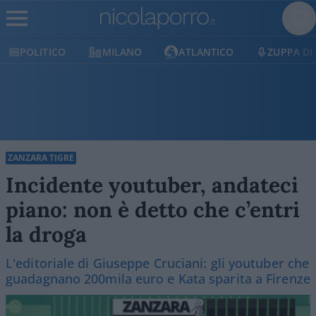
OLITICO
MILANO
ATLANTICO
ZUPPA DI POR
ZANZARA TIGRE
Incidente youtuber, andateci
piano: non è detto che c’entri
la droga
L'editoriale di Giuseppe Cruciani: gli youtuber che
guadagnano 200mila euro e Kata sparita a Firenze