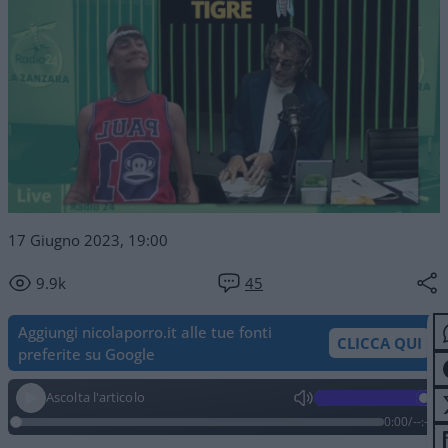
17 Giugno 2023, 19:00
9.9k
45
Aggiungi nicolaporro.it alle tue fonti
CLICCA QUI
preferite su Google
Ascolta l'articolo
0:00
/
--:--