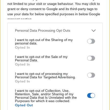
comprensibile – di sottoporsi ai colloqui da parte
not limited to your visit or usage behaviour. You may click to
dell’indagato, dovrà basarsi sulla documentazione
grant or deny consent to Google and its third-party tags to
use your data for below specified purposes in below Google
sequestrata dagli inquirenti, sulle intercettazioni,
consent section.
probabilmente anche sui molti interventi televisivi
di Sempio e sulle valutazioni già depositate del
Personal Data Processing Opt Outs
Racis dei Carabinieri.
I want to opt-out of the Sharing of my
personal data.
Opted In
I want to opt-out of the Sale of my
Personal Data.
Opted In
I want to opt-out of processing my
Personal Data for Targeted Advertising.
Opted In
I want to opt-out of Collection, Use,
Retention, Sale, and/or Sharing of my
Personal Data that Is Unrelated with the
Purposes for which it was collected.
Opted Out