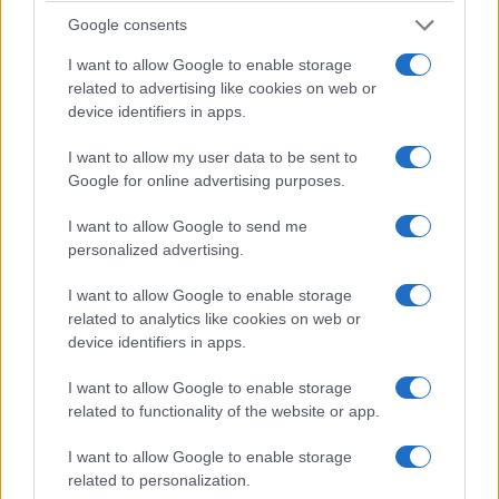
Google consents
Tutto questo a poche settimane dalla scadenza
delle indagini fissata per il prossimo 28
I want to allow Google to enable storage
related to advertising like cookies on web or
settembre. Ebbene, malgrado stiamo vivendo una
device identifiers in apps.
delle estati più torride di sempre, il dibattito che si
continua a dispiegare sulle tv e sui social sta
I want to allow my user data to be sent to
Google for online advertising purposes.
diventando sempre più incandescente, soprattutto
da parte dei cosiddetti negazionisti, ovvero coloro
I want to allow Google to send me
i quali, per le più disparate motivazioni personali,
personalized advertising.
si ostinano ad arrampicarsi sugli specchi per
I want to allow Google to enable storage
convincere chi li ascolta che non solo la sentenza
related to analytics like cookies on web or
che ha condannato
Alberto Stasi
appare ancora
device identifiers in apps.
oggi inattaccabile, ma anche la vecchia indagine
I want to allow Google to enable storage
sarebbe stata condotta al massimo delle
related to functionality of the website or app.
possibilità tecnico-scientifiche dell’epoca.
I want to allow Google to enable storage
related to personalization.
In tal senso – lo ha ripetuto per l’ennesima volta