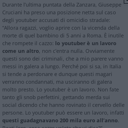
Durante l’ultima puntata della Zanzara, Giuseppe
Cruciani ha preso una posizione netta sul caso
degli youtuber accusati di omicidio stradale:
“Allora ragazzi, voglio aprire con la vicenda della
morte di quel bambino di 5 anni a Roma. È inutile
che rompete il cazzo:
lo youtuber è un lavoro
come un altro
, non c’entra nulla. Ovviamente
questi sono dei criminali, che a mio parere vanno
messi in galera a lungo. Perché poi si sa, in Italia
si tende a perdonare e dunque questi magari
verranno condannati, ma usciranno di galera
molto presto. Lo youtuber è un lavoro. Non fate
tanto gli snob perfettini, gettando merda sui
social dicendo che hanno rovinato il cervello delle
persone. Lo youtuber può essere un lavoro, infatti
questi guadagnavano 200 mila euro all’anno
.
Beati loro, cosa cazzo volete che vi dica?”.