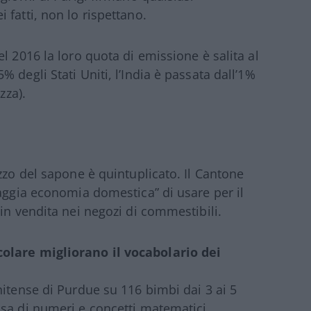
fatti, non lo rispettano.
l 2016 la loro quota di emissione è salita al
 degli Stati Uniti, l’India è passata dall’1%
zza).
zzo del sapone è quintuplicato. Il Cantone
saggia economia domestica” di usare per il
in vendita nei negozi di commestibili.
olare migliorano il vocabolario dei
nitense di Purdue su 116 bimbi dai 3 ai 5
asa di numeri e concetti matematici