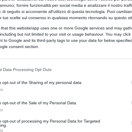
annunci, fornire funzionalità per social media e analizzare il nostro traff
 di seguito si acconsente all'utilizzo di questa tecnologia. Puoi cambiar
e tue scelte sul consenso in qualsiasi momento ritornando su questo si
isse azzurra” dei mondiali di Russia. Non è
 that this website/app uses one or more Google services and may gath
sidente federale, al presidente del Coni, al
including but not limited to your visit or usage behaviour. You may click 
er come ci siamo sdraiati sui tappettini di
 to Google and its third-party tags to use your data for below specifi
finito fino a ieri da molti di noi “maestro di
ogle consent section.
a essere licenziato.
l Data Processing Opt Outs
ttando protocollo e riti in uso: vieni
o opt-out of the Sharing of my personal data.
clausole contrattuali (ci siamo dimenticati il
In
 alla porta previa consegna di una valigetta
o opt-out of the Sale of my Personal Data.
In
itamente “
Tavecchio
rifletta se non sia il
to opt-out of processing my Personal Data for Targeted
ing.
peggio “Se fossi Tavecchio mi dimetterei”.
In