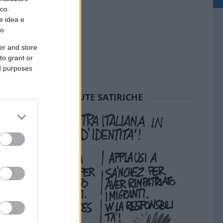
ico.
e idea e
to
er and store
to grant or
ed purposes
SEDUTE SATIRICHE