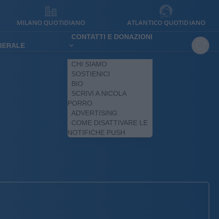
MILANO QUOTIDIANO
ATLANTICO QUOTIDIANO
CONTATTI E DONAZIONI
IBERALE
CHI SIAMO
SOSTIENICI
BIO
SCRIVI A NICOLA
PORRO
ADVERTISING
COME DISATTIVARE LE
NOTIFICHE PUSH