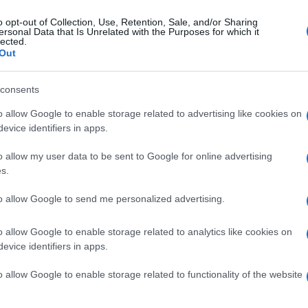
fa il premier (e la sua corte) dichiaravano
o opt-out of Collection, Use, Retention, Sale, and/or Sharing
bero lasciato la vita politica per sempre;
ersonal Data that Is Unrelated with the Purposes for which it
lected.
ntura e su Tavecchio.
Out
consents
Berlusconi”
o allow Google to enable storage related to advertising like cookies on
ntare su parlamentari che vengono da due
evice identifiers in apps.
avvocati e degli ingegneri? In declino come
o allow my user data to be sent to Google for online advertising
e due professioni sono confluite in
s.
ionali
multitasking
costituiti di un vertice
to allow Google to send me personalized advertising.
rofessionisti-operai.
o allow Google to enable storage related to analytics like cookies on
o a un lavoro come quello del parlamentare
evice identifiers in apps.
otificio”. Un solo privilegio: essere
o allow Google to enable storage related to functionality of the website