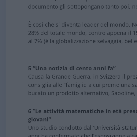
documento gli sottopongano tanto poi, nei 
È così che si diventa leader del mondo. Ne
28% del totale mondo, contro appena il 15%
al 7% (è la globalizzazione selvaggia, belle
5 “Una notizia di cento anni fa”
Causa la Grande Guerra, in Svizzera il pre
consiglia alle “famiglie a cui preme una 
bucato un prodotto alternativo, Sapoline, 
6 “Le attività matematiche in età presc
giovani”
Uno studio condotto dall’Università statu
anni ha confermato che l’esposizione a c