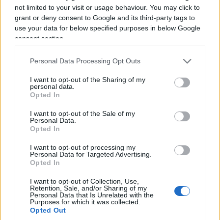
da parte dei cosiddetti negazionisti, ovvero coloro
not limited to your visit or usage behaviour. You may click to
i quali, per le più disparate motivazioni personali,
grant or deny consent to Google and its third-party tags to
si ostinano ad arrampicarsi sugli specchi per
use your data for below specified purposes in below Google
consent section.
convincere chi li ascolta che non solo la sentenza
che ha condannato
Alberto Stasi
appare ancora
Personal Data Processing Opt Outs
oggi inattaccabile, ma anche la vecchia indagine
sarebbe stata condotta al massimo delle
I want to opt-out of the Sharing of my
personal data.
possibilità tecnico-scientifiche dell’epoca.
Opted In
I want to opt-out of the Sale of my
Personal Data.
In tal senso – lo ha ripetuto per l’ennesima volta
Opted In
nel corso dell’ultima puntata di Filorosso, in onda
su Rai3 – il generale Garofano continua a
I want to opt-out of processing my
Personal Data for Targeted Advertising.
sostenere che all’epoca non erano disponibili le
Opted In
sofisticate metodologia di oggi, come se questo
I want to opt-out of Collection, Use,
giustificasse la mancata repertazione e analisi
Retention, Sale, and/or Sharing of my
Personal Data that Is Unrelated with the
della spazzatura, così come persino il manuale
Purposes for which it was collected.
Opted Out
delle giovani marmotte prescriveva già ai tempi