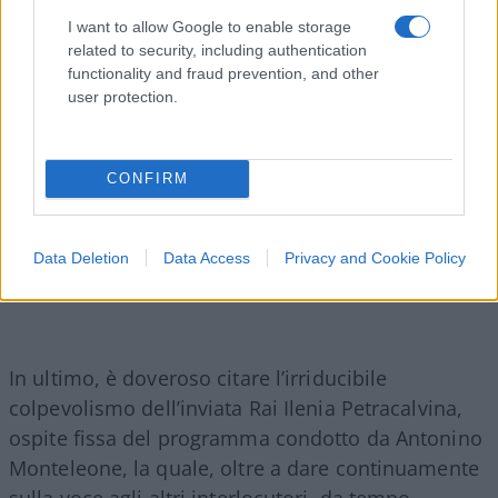
capacità.
I want to allow Google to enable storage
related to security, including authentication
functionality and fraud prevention, and other
user protection.
CONFIRM
Data Deletion
Data Access
Privacy and Cookie Policy
In ultimo, è doveroso citare l’irriducibile
colpevolismo dell’inviata Rai Ilenia Petracalvina,
ospite fissa del programma condotto da Antonino
Monteleone, la quale, oltre a dare continuamente
sulla voce agli altri interlocutori, da tempo