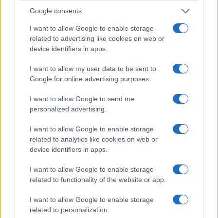
delle prime pubblicazioni di Topolino. Mentre,
Google consents
quasi all’unisono in diretta televisiva con l’ex
I want to allow Google to enable storage
comandante del Ris, un analogo concetto, con un
related to advertising like cookies on web or
punta di veleno, l’ha espresso Marzio Capra,
device identifiers in apps.
storico consulente della famiglia Poggi e suo
I want to allow my user data to be sent to
antico sottoposto, in collegamento con Zona
Google for online advertising purposes.
Bianca, condotto da Giuseppe Brindisi su Rete 4.
Quest’ultimo,
sul tema molto controverso della
I want to allow Google to send me
personalized advertising.
famosa impronta 3
3, che potrebbe costituire un
grosso problema per la difesa di Sempio, è
I want to allow Google to enable storage
arrivato a dire che gli uomini del Ris che la
related to analytics like cookies on web or
device identifiers in apps.
esaminarono nella prima indagine, dato che li ha
conosciuti personalmente, sono certamente più
I want to allow Google to enable storage
validi degli attuali consulenti della Procura di
related to functionality of the website or app.
Pavia. Ciò per il semplice fatto di non aver mai
I want to allow Google to enable storage
avuto il piacere di verificarne sul terreno le
related to personalization.