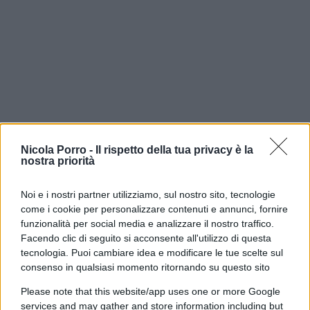
Nicola Porro -
Il rispetto della tua privacy è la
nostra priorità
Noi e i nostri partner utilizziamo, sul nostro sito, tecnologie
Tutto questo a poche settimane dalla scadenza
come i cookie per personalizzare contenuti e annunci, fornire
delle indagini fissata per il prossimo 28
funzionalità per social media e analizzare il nostro traffico.
settembre. Ebbene, malgrado stiamo vivendo una
Facendo clic di seguito si acconsente all'utilizzo di questa
delle estati più torride di sempre, il dibattito che si
tecnologia. Puoi cambiare idea e modificare le tue scelte sul
consenso in qualsiasi momento ritornando su questo sito
continua a dispiegare sulle tv e sui social sta
diventando sempre più incandescente, soprattutto
Please note that this website/app uses one or more Google
services and may gather and store information including but