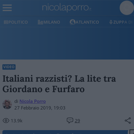
POLITICO
MILANO
ATLANTICO
ZUPPA DI
VIDEO
Italiani razzisti? La lite tra
Giordano e Furfaro
di
Nicola Porro
27 Febbraio 2019, 19:03
13.9k
29