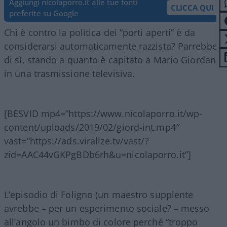
Aggiungi nicolaporro.it alle tue fonti
CLICCA QUI
preferite su Google
Chi è contro la politica dei “porti aperti” è da
considerarsi automaticamente razzista? Parrebbe
di sì, stando a quanto è capitato a Mario Giordano
in una trasmissione televisiva.
[BESVID mp4=”https://www.nicolaporro.it/wp-
content/uploads/2019/02/giord-int.mp4″
vast=”https://ads.viralize.tv/vast/?
zid=AAC44vGKPgBDb6rh&u=nicolaporro.it”]
L’episodio di Foligno (un maestro supplente
avrebbe – per un esperimento sociale? – messo
all’angolo un bimbo di colore perché “troppo