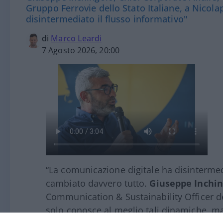
Gruppo Ferrovie dello Stato Italiane, a Nicola
disintermediato il flusso informativo"
di
Marco Leardi
7 Agosto 2026, 20:00
“La comunicazione digitale ha disintermed
cambiato davvero tutto.
Giuseppe Inchin
Communication & Sustainability Officer de
solo conosce al meglio tali dinamiche, ma