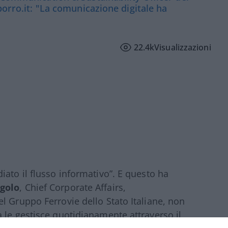
porro.it: "La comunicazione digitale ha
22.4k
Visualizzazioni
iato il flusso informativo”. E questo ha
golo
, Chief Corporate Affairs,
l Gruppo Ferrovie dello Stato Italiane, non
 le gestisce quotidianamente attraverso il