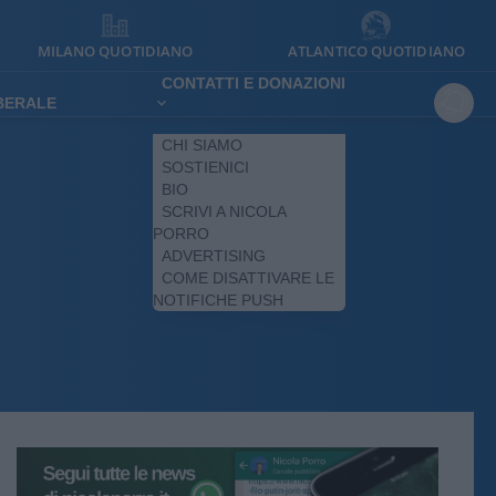
MILANO QUOTIDIANO
ATLANTICO QUOTIDIANO
CONTATTI E DONAZIONI
IBERALE
CHI SIAMO
SOSTIENICI
BIO
SCRIVI A NICOLA
PORRO
ADVERTISING
COME DISATTIVARE LE
NOTIFICHE PUSH