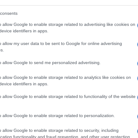
consents
ongiunta col presidente dell’Unione africana
o allow Google to enable storage related to advertising like cookies on
uardare per intero i diritti degli africani che
evice identifiers in apps.
o allow my user data to be sent to Google for online advertising
s.
to allow Google to send me personalized advertising.
i Italiani servono più lavoro e meno
o allow Google to enable storage related to analytics like cookies on
evice identifiers in apps.
itiche da questo signore, che non aveva
o allow Google to enable storage related to functionality of the website
piamo perché questa Europa barcolla…
o allow Google to enable storage related to personalization.
o allow Google to enable storage related to security, including
cation functionality and fraud prevention, and other user protection.