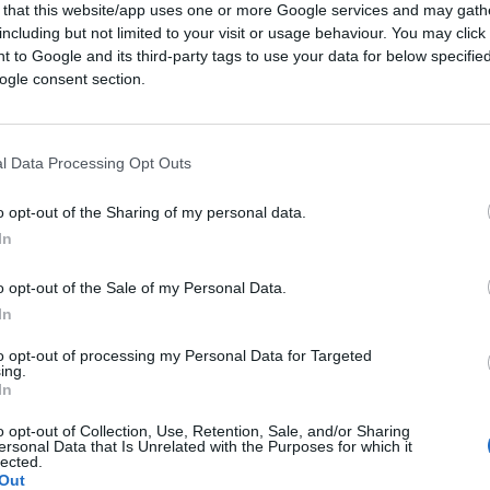
 that this website/app uses one or more Google services and may gath
including but not limited to your visit or usage behaviour. You may click 
 to Google and its third-party tags to use your data for below specifi
ogle consent section.
01:59
l Data Processing Opt Outs
è stato più volte beccato a sbevacchiare un
o opt-out of the Sharing of my personal data.
commissione è guidata da un presidente a
In
 eufemismo. in questo video barcolla.
me solo le ultime sue tre dichiarazioni che ci
o opt-out of the Sale of my Personal Data.
In
to opt-out of processing my Personal Data for Targeted
ing.
In
i, il
Presidente della Commissione europea
o opt-out of Collection, Use, Retention, Sale, and/or Sharing
nel filmato sopra si vede camminare a fatica
ersonal Data that Is Unrelated with the Purposes for which it
lected.
prepararsi «allo scenario peggiore, cioè un
Out