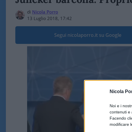
di
Nicola Porro
13 Luglio 2018, 17:42
Segui nicolaporro.it su Google
Video
Player
Nicola Po
Noi e i nost
contenuti e 
Facendo clic
modificare l