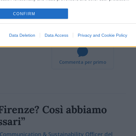
CONFIRM
Data Deletion
Data Access
Privacy and Cookie Policy
Commenta per primo
a Firenze? Così abbiamo
ssari”
 Communication & Sustainability Officer del