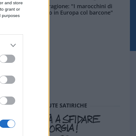
er and store
Meloni aveva ragione: "I marocchini di
to grant or
Ceuta sbarcano in Europa col barcone"
ed purposes
SEDUTE SATIRICHE