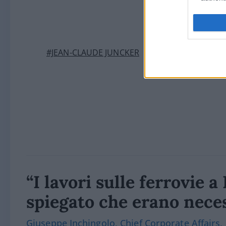
#JEAN-CLAUDE JUNCKER
“I lavori sulle ferrovie 
spiegato che erano nece
Giuseppe Inchingolo, Chief Corporate Affairs,