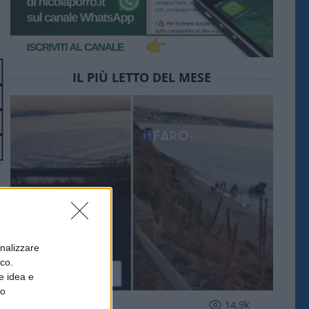
IL PIÙ LETTO DEL MESE
onalizzare
ico.
e idea e
to
ESTERI
14.9k