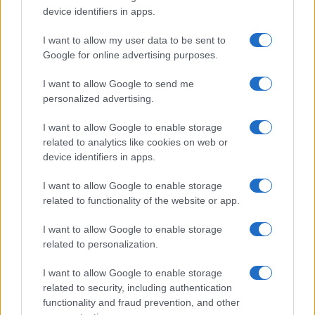
device identifiers in apps.
I want to allow my user data to be sent to
Google for online advertising purposes.
I want to allow Google to send me
personalized advertising.
I want to allow Google to enable storage
related to analytics like cookies on web or
device identifiers in apps.
I want to allow Google to enable storage
related to functionality of the website or app.
I want to allow Google to enable storage
related to personalization.
I want to allow Google to enable storage
Qui al bar ci chiediamo come debba sentirsi
Elly
related to security, including authentication
Schlein
: non l’avevano vista arrivare, va a finire
functionality and fraud prevention, and other