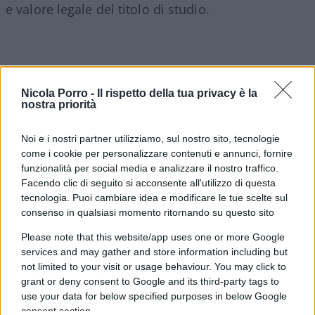
e valore legale del titolo di studio.
#AZZOLINA
#LIBERTÀ
#SCUOLA
Nicola Porro -
Il rispetto della tua privacy è la
nostra priorità
#VALORE LEGALE TITOLO STUDIO
Noi e i nostri partner utilizziamo, sul nostro sito, tecnologie
20
come i cookie per personalizzare contenuti e annunci, fornire
funzionalità per social media e analizzare il nostro traffico.
Leggi i commenti
Facendo clic di seguito si acconsente all'utilizzo di questa
tecnologia. Puoi cambiare idea e modificare le tue scelte sul
consenso in qualsiasi momento ritornando su questo sito
SEDUTE SATIRICHE
Please note that this website/app uses one or more Google
Vignetta del 07/08/2026
services and may gather and store information including but
not limited to your visit or usage behaviour. You may click to
grant or deny consent to Google and its third-party tags to
use your data for below specified purposes in below Google
consent section.