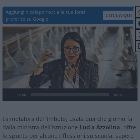
Aggiungi nicolaporro.it alle tue fonti
CLICCA QUI
preferite su Google
Video
Player
00:00
05:03
La metafora dell’imbuto, usata qualche giorno fa
dalla ministra dell’istruzione
Lucia Azzolina
, offre
lo spunto per alcune riflessioni su scuola, sapere