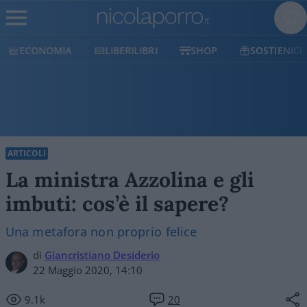
ECONOMIA
LIBERILIBRI
SHOP
SOSTIENICI
ARTICOLI
La ministra Azzolina e gli
imbuti: cos’è il sapere?
Una metafora non proprio felice
di
Giancristiano Desiderio
22 Maggio 2020, 14:10
9.1k
20