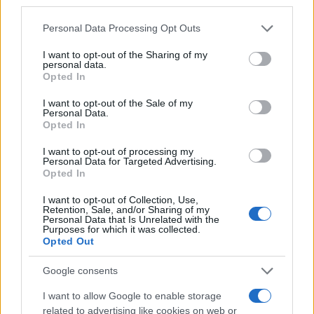
Vai all'archivio delle vignette
Personal Data Processing Opt Outs
I want to opt-out of the Sharing of my
personal data.
Opted In
Campo largo a brandElly
I want to opt-out of the Sale of my
Personal Data.
Opted In
Ogni giorno un po' di veleno sulle cose del mondo
I want to opt-out of processing my
di
Il barista
Personal Data for Targeted Advertising.
1.4k
0
Opted In
10 Agosto 2026, 8:45
I want to opt-out of Collection, Use,
Retention, Sale, and/or Sharing of my
Personal Data that Is Unrelated with the
Purposes for which it was collected.
Opted Out
Google consents
I want to allow Google to enable storage
related to advertising like cookies on web or