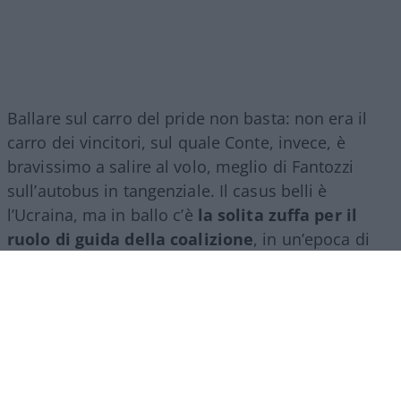
Ballare sul carro del pride non basta: non era il
carro dei vincitori, sul quale Conte, invece, è
bravissimo a salire al volo, meglio di Fantozzi
sull’autobus in tangenziale. Il casus belli è
l’Ucraina, ma in ballo c’è
la solita zuffa per il
ruolo di guida della coalizione
, in un’epoca di
politica piccola piccola, che
seppellisce per
sempre Cencelli e il suo manuale della saggezza
:
spartirsi il potere in proporzione ai voti è più utile
che scannarsi per accaparrarselo. Nel campo
largo non l’hanno capito. E rischiano di finire a
brandElly.