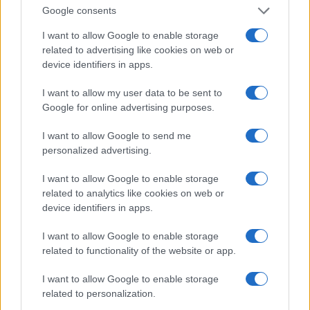
settimana se vuoi con un abbonamento di 30 euro
Google consents
l’anno avrai diritto oltre che alla newsletter a
I want to allow Google to enable storage
webinar e dossier di inchiesta esclusivi.
related to advertising like cookies on web or
device identifiers in apps.
#BOLIVIA
#HONDURAS
I want to allow my user data to be sent to
Google for online advertising purposes.
I want to allow Google to send me
personalized advertising.
Commenta per primo
I want to allow Google to enable storage
related to analytics like cookies on web or
SEDUTE SATIRICHE
device identifiers in apps.
Vignetta del 07/08/2026
I want to allow Google to enable storage
related to functionality of the website or app.
I want to allow Google to enable storage
Vai all'archivio delle vignette
related to personalization.