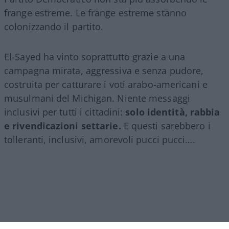
frange estreme. Le frange estreme stanno
colonizzando il partito.
El-Sayed ha vinto soprattutto grazie a una
campagna mirata, aggressiva e senza pudore,
costruita per catturare i voti arabo-americani e
musulmani del Michigan. Niente messaggi
inclusivi per tutti i cittadini:
solo identità, rabbia
e rivendicazioni settarie.
E questi sarebbero i
tolleranti, inclusivi, amorevoli pucci pucci….