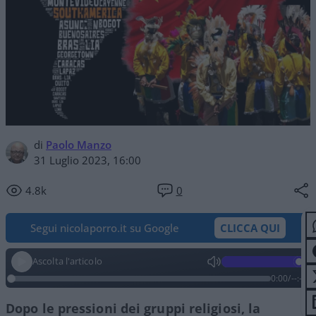
di
Paolo Manzo
31 Luglio 2023, 16:00
4.8k
0
Segui nicolaporro.it su Google
CLICCA QUI
Ascolta l'articolo
0:00
/
--:--
Dopo le pressioni dei gruppi religiosi, la