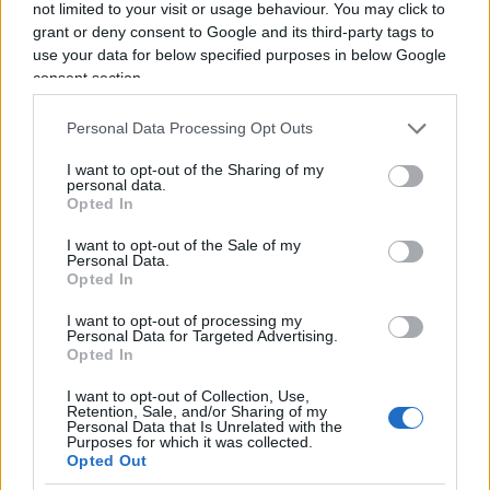
not limited to your visit or usage behaviour. You may click to
contributi alla campagna presidenziale del padre
grant or deny consent to Google and its third-party tags to
Gustavo petro, apportati dal narcotrafficante
use your data for below specified purposes in below Google
consent section.
Santa Lopesierra, alias Marlboro Man, in prigione
negli Stati Uniti. Ha citato anche Alfonso Hilsaca,
Personal Data Processing Opt Outs
detto El Turco, legato invece a gruppi paramilitari.
I want to opt-out of the Sharing of my
Petro Jr avrebbe utilizzato parte dei loro soldi per
personal data.
acquistare una villa a Barranquilla.
Opted In
I want to opt-out of the Sale of my
Personal Data.
Opted In
Paolo Manzo, 25 luglio 2023
I want to opt-out of processing my
Personal Data for Targeted Advertising.
Opted In
Tutto sull’America Latina e il suo impatto su
I want to opt-out of Collection, Use,
Retention, Sale, and/or Sharing of my
economia e politica del vecchio continente. Iscriviti
Personal Data that Is Unrelated with the
Purposes for which it was collected.
gratis alla newsletter di Paolo
Opted Out
Manzo
http://paolomanzo.
substack.com
. Dopo una