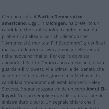
C’era una volta il
Partito Democratico
americano
. Oggi, in
Michigan
, ha preferito un
candidato che vuole abolire i confini e non ha
problemi ad allearsi con chi, dicendo che
“l’America si è meritata l’11 Settembre”, giustifica il
massacro di tremila civili americani. Benvenuti
nella nuova normalità. Per capire dove sta
andando il Partito Democratico americano, basta
guardare il Midwest. Alle primarie del Senato che
si sono svolte qualche giorno fa in Michigan, la
candidata “moderata” dell’establishment, Haley
Stevens, è stata spazzata via da un certo
Abdul El-
Sayed
. Non un semplice outsider: un radicale di
sinistra duro e puro. Un segnale chiaro che il
Partito Democratico non sta più assorbendo le