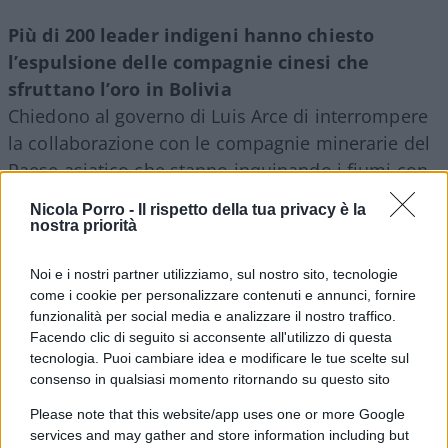
Più di 200 leader indigeni hanno chiesto
l’espulsione delle compagnie cinesi che
sfruttano l’oro in Bolivia
Chiedono al governo di Luis Arce di interrompere
la collaborazione con le compagnie minerarie del
Paese asiatico che stanno inquinando i fiumi con
il mercurio.
Nicola Porro -
Il rispetto della tua privacy è la
nostra priorità
Il figlio maggiore di Petro è stato arrestato con
Noi e i nostri partner utilizziamo, sul nostro sito, tecnologie
la sua ex moglie per riciclaggio di denaro e
come i cookie per personalizzare contenuti e annunci, fornire
arricchimento illecito nel finanziamento della
funzionalità per social media e analizzare il nostro traffico.
campagna del presidente della Colombia.
Facendo clic di seguito si acconsente all'utilizzo di questa
tecnologia. Puoi cambiare idea e modificare le tue scelte sul
In un’intervista esclusiva per la rivista Semana,
consenso in qualsiasi momento ritornando su questo sito
che ha rivelato anche le conversazioni esplosive
Please note that this website/app uses one or more Google
della ex coppia tramite WhatsApp, l’ex moglie di
services and may gather and store information including but
Petro Jr ha detto che i soldi provenivano dai