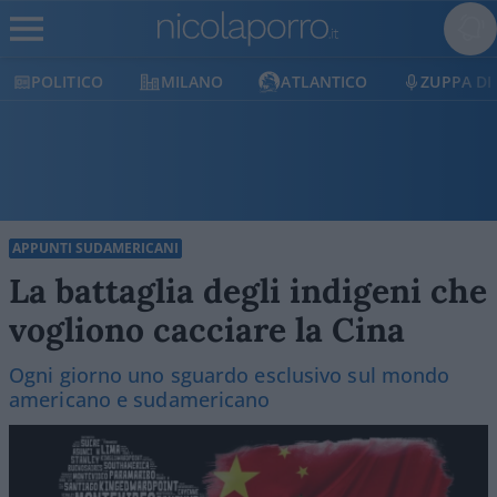
POLITICO
MILANO
ATLANTICO
ZUPPA DI
APPUNTI SUDAMERICANI
La battaglia degli indigeni che
vogliono cacciare la Cina
Ogni giorno uno sguardo esclusivo sul mondo
americano e sudamericano