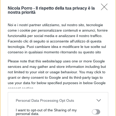
vantaggiosa tregua di ben un anno
,
Nicola Porro -
Il rispetto della tua privacy è la
consentendo alle loro milizie di pianificare l’intera
nostra priorità
occupazione del Paese, eliminando
Noi e i nostri partner utilizziamo, sul nostro sito, tecnologie
sbrigativamente ogni oppositore senza il timore
come i cookie per personalizzare contenuti e annunci, fornire
dei bombardamenti americani: facilitazioni che
funzionalità per social media e analizzare il nostro traffico.
hanno consentito loro di sbaragliare le ultime
Facendo clic di seguito si acconsente all'utilizzo di questa
resistenze delle forze governative ed occupare
tecnologia. Puoi cambiare idea e modificare le tue scelte sul
consenso in qualsiasi momento ritornando su questo sito
facilmente la capitale Kabul senza colpo ferire».
Please note that this website/app uses one or more Google
services and may gather and store information including but
not limited to your visit or usage behaviour. You may click to
I talebani
, messo in fuga il presidente Ashraf
grant or deny consent to Google and its third-party tags to
use your data for below specified purposes in below Google
Ghani e piazzato al suo posto il mullah Abdul
consent section.
Ghani Baradar («rilasciato tre anni fa da un
carcere pakistano su espressa richiesta degli Stati
Personal Data Processing Opt Outs
Uniti»),
hanno ri-proclamato l’Emirato Islamico
.
I want to opt-out of the Sharing of my
I talebani, malgrado gli accordi di Doha, «hanno
personal data.