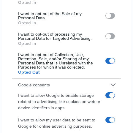
Opted In
continuato a dare ospitalità a gruppi ultra-
fondamentalisti islamici». Addirittura mentre gli
I want to opt-out of the Sale of my
Personal Data.
americani se ne andavano: «Un attentato
Opted In
all’aeroporto, poi rivendicato dall’Isis, causò la
I want to opt-out of processing my
morte di oltre 170 persone e di 13 membri
Personal Data for Targeted Advertising.
dell’esercito statunitense impegnati a controllare i
Opted In
documenti».
Baradar fu tra i fondatori del
I want to opt-out of Collection, Use,
Retention, Sale, and/or Sharing of my
movimento talebano
, ma chi comanda davvero
Personal Data that Is Unrelated with the
è suo cognato, il mullah Hibatullah Akhundzada. Il
Purposes for which it was collected.
Opted Out
famoso papavero da oppio, «vitale per il governo
dei talebani»? È sempre lì, anzi pare aumentato e
Google consents
non di poco: «3600 tonnellate nel 2010». I campi?
I want to allow Google to enable storage
Mai bombardati.
related to advertising like cookies on web or
device identifiers in apps.
Nessuno è mai riuscito a restare in quel posto di
I want to allow my user data to be sent to
rocce e polvere e sassi senza uscirne con le ossa
Google for online advertising purposes.