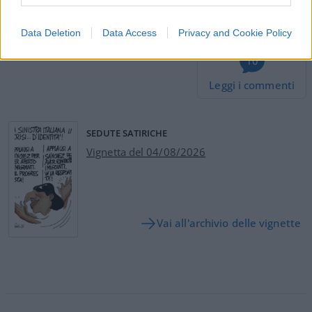
#AFGHANISTAN
#NATO
#USA
Data Deletion
Data Access
Privacy and Cookie Policy
10
Leggi i commenti
SEDUTE SATIRICHE
Vignetta del 04/08/2026
Vai all'archivio delle vignette