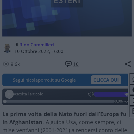
ESTERI
di
Rino Cammilleri
10 Ottobre 2022, 16:00
9.6k
10
Segui nicolaporro.it su Google
CLICCA QUI
Ascolta l'articolo
0:00
/
--:--
La prima volta della Nato fuori dall’Europa fu
in Afghanistan
. A guida Usa, come sempre, ci
mise vent’anni (2001-2021) a rendersi conto delle