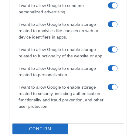
rotte. E se non fosse per la posizione geografica
I want to allow Google to send me
che ne fa un crocevia strategico non avrebbe tutta
personalized advertising.
la considerazione che ha sempre avuto. È
«costituito principalmente da montagne e steppe
I want to allow Google to enable storage
related to analytics like cookies on web or
abitate da tribù da sempre ostili a qualsiasi
device identifiers in apps.
tentativo teso ad imporre il controllo di
un’autorità centrale.
Sono gruppi etnici dediti a
I want to allow Google to enable storage
related to functionality of the website or app.
lotte di potere intestine
, continui cambi di
regime, tradimenti, assassinii e guerre civili». Ha
I want to allow Google to enable storage
un «tasso di natalità elevatissimo, in assoluto uno
related to personalization.
dei maggiori del mondo», compensato da
I want to allow Google to enable storage
un’aspettativa di vita alla nascita di 47,2 anni. Be’,
related to security, including authentication
il resto leggetelo nel libro, val la pena.
functionality and fraud prevention, and other
user protection.
Rino Cammilleri, 10 ottobre 2022
CONFIRM