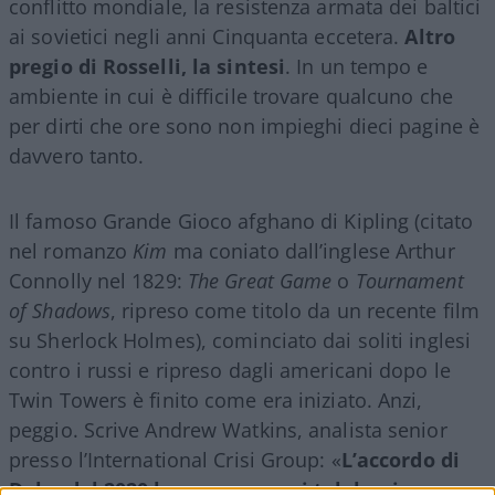
conflitto mondiale, la resistenza armata dei baltici
ai sovietici negli anni Cinquanta eccetera.
Altro
pregio di Rosselli, la sintesi
. In un tempo e
ambiente in cui è difficile trovare qualcuno che
per dirti che ore sono non impieghi dieci pagine è
davvero tanto.
Il famoso Grande Gioco afghano di Kipling (citato
nel romanzo
Kim
ma coniato dall’inglese Arthur
Connolly nel 1829:
The Great Game
o
Tournament
of Shadows
, ripreso come titolo da un recente film
su Sherlock Holmes), cominciato dai soliti inglesi
contro i russi e ripreso dagli americani dopo le
Twin Towers è finito come era iniziato. Anzi,
peggio. Scrive Andrew Watkins, analista senior
presso l’International Crisi Group: «
L’accordo di
Doha del 2020 ha permesso ai talebani una