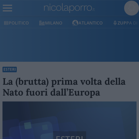
POLITICO
MILANO
ATLANTICO
ZUPPA DI
ESTERI
La (brutta) prima volta della
Nato fuori dall’Europa