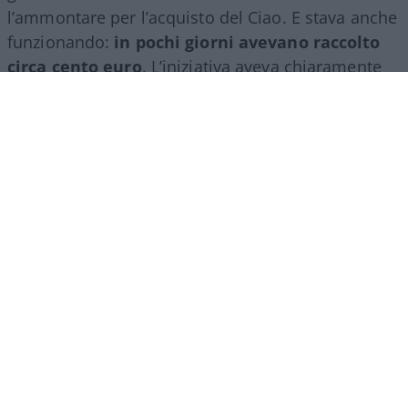
l’ammontare per l’acquisto del Ciao. E stava anche
funzionando:
in pochi giorni avevano raccolto
circa cento euro
. L’iniziativa aveva chiaramente
causato l’ilarità e la simpatia della cittadinanza
come esempio di spirito d’intraprendenza, di sana
voglia di fare rimboccandosi le maniche e
guadagnando in autonomia. Un esempio, in altre
parole, di libertà.