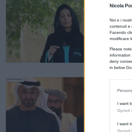
Nicola Po
Noi e i nost
contenuti e 
Facendo clic
modificare l
Please note
information 
deny consent
in below Go
Persona
I want t
Opted 
I want t
Opted 