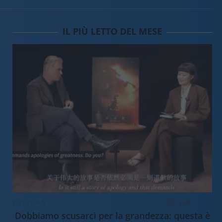
IL PIÙ LETTO DEL MESE
CULTURA
3.4k
Dobbiamo scusarci per la grandezza: questa è