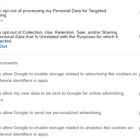
di
Costantino Pistilli
5.2k
18 Giugno 2024, 5:51
to opt-out of processing my Personal Data for Targeted
ing.
In
Chiamata alla Jihad da Doha: aprire
o opt-out of Collection, Use, Retention, Sale, and/or Sharing
ersonal Data that Is Unrelated with the Purposes for which it
gli occhi sul doppiogioco del Qatar
lected.
Out
consents
o allow Google to enable storage related to advertising like cookies on
evice identifiers in apps.
di
Federico Punzi
7.1k
o allow my user data to be sent to Google for online advertising
12 Ottobre 2023, 5:58
s.
to allow Google to send me personalized advertising.
Dall’11 Settembre all’Ucraina, da
dove nasce la destra anti-Usa
o allow Google to enable storage related to analytics like cookies on
evice identifiers in apps.