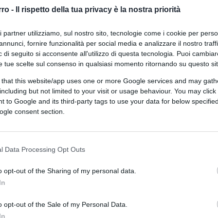
tutta velata?
rro -
Il rispetto della tua privacy è la nostra priorità
ri partner utilizziamo, sul nostro sito, tecnologie come i cookie per pers
annunci, fornire funzionalità per social media e analizzare il nostro traff
 di seguito si acconsente all'utilizzo di questa tecnologia. Puoi cambiar
e tue scelte sul consenso in qualsiasi momento ritornando su questo si
 that this website/app uses one or more Google services and may gath
including but not limited to your visit or usage behaviour. You may click 
9.9k
21 Giugno 2024, 19:10
 to Google and its third-party tags to use your data for below specifi
ogle consent section.
La pericolosa legittimazione dei
Talebani: al Qaeda rialza la testa
l Data Processing Opt Outs
o opt-out of the Sharing of my personal data.
In
o opt-out of the Sale of my Personal Data.
In