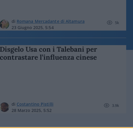
di
Romana Mercadante di Altamura
5k
23 Giugno 2025, 5:54
Disgelo Usa con i Talebani per
contrastare l’influenza cinese
di
Costantino Pistilli
3.9k
28 Marzo 2025, 5:52
Spot UNICEF, ma perché l’attrice è