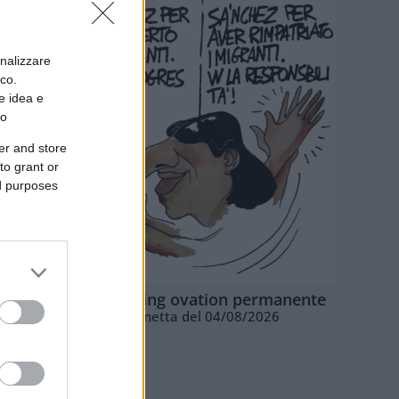
onalizzare
ico.
e idea e
to
er and store
to grant or
ed purposes
La standing ovation permanente
Vignetta del 04/08/2026