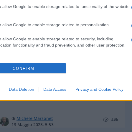
o allow Google to enable storage related to functionality of the website
o allow Google to enable storage related to personalization.
di
Stefano Magni
5.4k
o allow Google to enable storage related to security, including
12 Settembre 2023, 5:56
cation functionality and fraud prevention, and other user protection.
Il declino dell’influenza occidentale
CONFIRM
in Africa e Medio Oriente
Data Deletion
Data Access
Privacy and Cookie Policy
di
Michele Marsonet
4.8k
13 Maggio 2023, 5:53