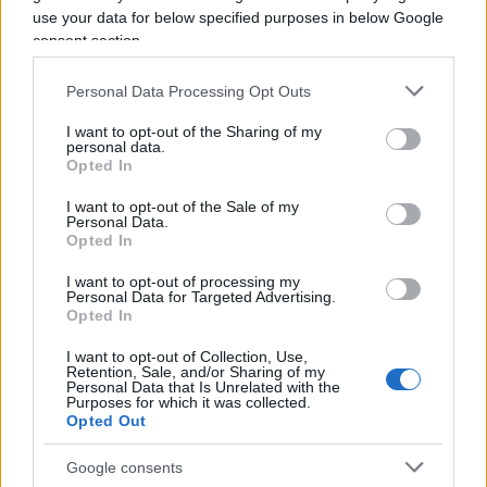
potenziali legami con il gruppo
. Con
Sirajuddin
use your data for below specified purposes in below Google
Haqqani
libero di muoversi e l’ISKP attivo, la
consent section.
comunità internazionale rimane in allerta riguardo
Personal Data Processing Opt Outs
alle implicazioni di queste alleanze e ai rischi di
una crescente minaccia terroristica globale.
I want to opt-out of the Sharing of my
personal data.
Opted In
L’appello di al Qaeda
I want to opt-out of the Sale of my
Personal Data.
A complicare ulteriormente la situazione c’è
Opted In
l’ultimo numero diffuso da
As-Sahab Media
, l’ala
I want to opt-out of processing my
mediatica ufficiale del nucleo dirigente di
Al-
Personal Data for Targeted Advertising.
Opted In
Qaeda
con sede in Pakistan e Afghanistan, dal
titolo “
Questa è Gaza: una guerra di esistenza, non
I want to opt-out of Collection, Use,
Retention, Sale, and/or Sharing of my
una guerra di confini
”, in cui
Sayf al-Adl
, ritenuto
Personal Data that Is Unrelated with the
Purposes for which it was collected.
l’attuale emiro generale di al Qaeda, invita i
Opted Out
sostenitori in giro per il mondo per emigrare in
Google consents
Afghanistan.