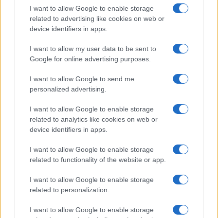
I want to allow Google to enable storage
related to advertising like cookies on web or
device identifiers in apps.
Al-Qaeda
ha emesso un
appello chiaro e aperto
I want to allow my user data to be sent to
agli stranieri affinché si uniscano alle sue fila in
Google for online advertising purposes.
Afghanistan, il più significativo dall’ascesa al
potere dei Talebani nel 2021. Questo invito è stato
I want to allow Google to send me
veicolato attraverso un messaggio di Adl, noto
personalized advertising.
anche come
Salim al-Sharif
, che ha dichiarato
I want to allow Google to enable storage
ufficialmente l’Afghanistan un rifugio sicuro per
related to analytics like cookies on web or
al-Qaeda
e i suoi futuri piani terroristici. Adl ha
device identifiers in apps.
esortato “il popolo leale della Ummah (la
I want to allow Google to enable storage
Comunità islamica mondiale) interessato al
related to functionality of the website or app.
cambiamento” a recarsi in Afghanistan per
I want to allow Google to enable storage
imparare dalle condizioni locali e trarre beneficio
related to personalization.
dall’esperienza dei Talebani.
I want to allow Google to enable storage