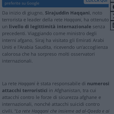
CLICCA QUI
preferite su Google
Da inizio di giugno,
Sirajuddin Haqqani
, noto
terrorista e leader della rete
Haqqani
, ha ottenuto
un
livello di legittimità internazionale
senza
precedenti. Viaggiando come ministro degli
interni afgano, Siraj ha visitato gli Emirati Arabi
Uniti e l’Arabia Saudita, ricevendo un’accoglienza
calorosa che ha sorpreso molti osservatori
internazionali.
La rete
Haqqani
è stata responsabile di
numerosi
attacchi terroristici
in Afghanistan, tra cui
attacchi contro le forze di sicurezza afghane e
internazionali, nonché attacchi suicidi contro
civili. “
La rete Haqqani che insieme ad al-Qaeda e ai