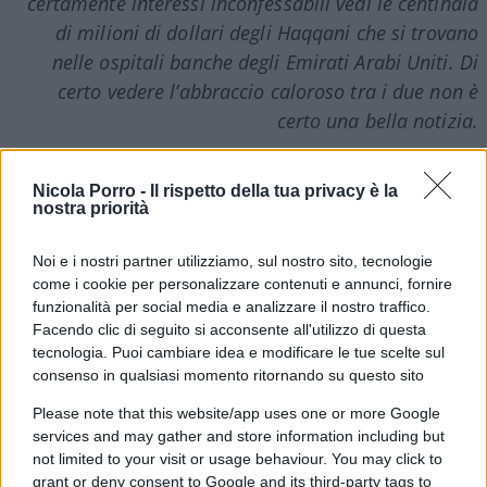
certamente interessi inconfessabili vedi le centinaia
di milioni di dollari degli
Haqqani
che si trovano
nelle ospitali banche degli Emirati Arabi Uniti. Di
certo vedere l’abbraccio caloroso tra i due non è
certo una bella notizia.
Nicola Porro -
Il rispetto della tua privacy è la
nostra priorità
Noi e i nostri partner utilizziamo, sul nostro sito, tecnologie
come i cookie per personalizzare contenuti e annunci, fornire
Questo sviluppo è indicativo di un
cambiamento
funzionalità per social media e analizzare il nostro traffico.
nelle dinamiche geopolitiche
, con gli Stati Uniti
Facendo clic di seguito si acconsente all'utilizzo di questa
che potrebbero vedere nei Talebani un alleato
tecnologia. Puoi cambiare idea e modificare le tue scelte sul
nella lotta contro lo Stato Islamico della provincia
consenso in qualsiasi momento ritornando su questo sito
di Khorasan (ISKP). L’ISKP continua a
Please note that this website/app uses one or more Google
rappresentare una minaccia significativa, come
services and may gather and store information including but
not limited to your visit or usage behaviour. You may click to
dimostra il recente
arresto di otto tagiki con
grant or deny consent to Google and its third-party tags to