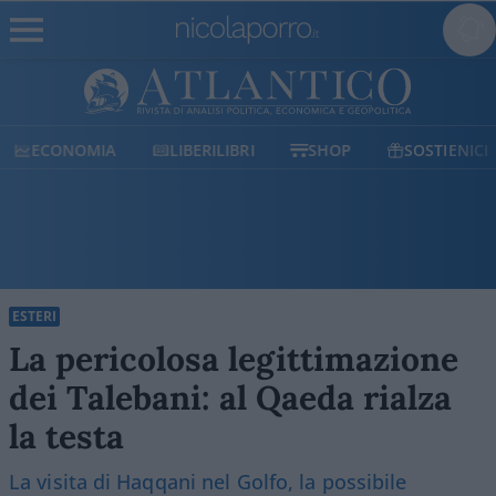
ECONOMIA
LIBERILIBRI
SHOP
SOSTIENICI
ESTERI
La pericolosa legittimazione
dei Talebani: al Qaeda rialza
la testa
La visita di Haqqani nel Golfo, la possibile