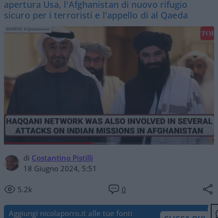
apertura Usa, l'Afghanistan di nuovo rifugio
sicuro per i terroristi e l'appello di al Qaeda
di
Costantino Pistilli
18 Giugno 2024, 5:51
5.2k
0
Aggiungi nicolaporro.it alle tue fonti