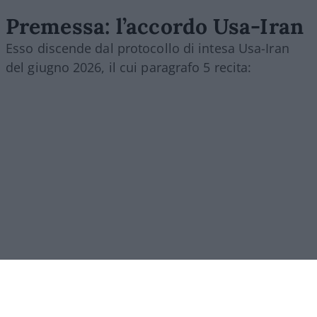
Premessa: l’accordo Usa-Iran
Esso discende dal protocollo di intesa Usa-Iran
del giugno 2026, il cui paragrafo 5 recita:
[5.1.] “Con la firma del presente Memorandum