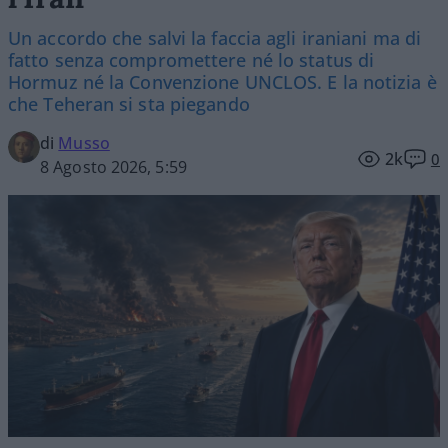
Un accordo che salvi la faccia agli iraniani ma di
fatto senza compromettere né lo status di
Hormuz né la Convenzione UNCLOS. E la notizia è
che Teheran si sta piegando
di
Musso
2k
0
8 Agosto 2026, 5:59