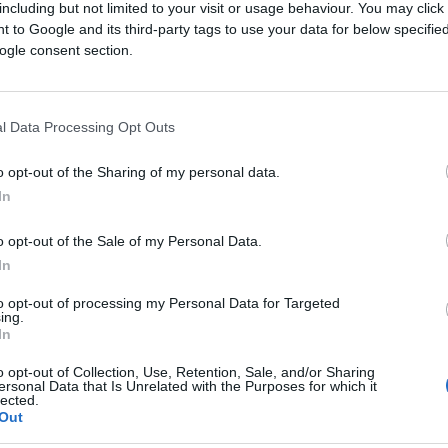
including but not limited to your visit or usage behaviour. You may click 
 to Google and its third-party tags to use your data for below specifi
 l’attrice, nonché
pasionaria
femminista, era
ogle consent section.
 rivolta alla madre della saga che ha dato
quando si dice sputare nel piatto in cui si
e della streghetta contro la “strega”
J.K.
l Data Processing Opt Outs
lla scrittrice, definite “transfobiche”.
o opt-out of the Sharing of my personal data.
condotte vili e meschine, che più volte le
In
 in quanto frutto del suo lavoro. Come, ad
e, quando l’autrice di
Harry Potter
non è
o opt-out of the Sale of my Personal Data.
 Museum of Pop Culture ha dedicato al
In
to opt-out of processing my Personal Data for Targeted
ing.
In
re dal post sul blog condiviso dal Museum of
Chris Moore: “(…) Questa certa persona è un
o opt-out of Collection, Use, Retention, Sale, and/or Sharing
ersonal Data that Is Unrelated with the Purposes for which it
uper odiose
e controverse per essere
lected.
Out
vità arcobaleno la madre di Harry Potter è