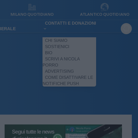
MILANO QUOTIDIANO
ATLANTICO QUOTIDIANO
CONTATTI E DONAZIONI
IBERALE
CHI SIAMO
SOSTIENICI
BIO
SCRIVI A NICOLA
PORRO
ADVERTISING
COME DISATTIVARE LE
NOTIFICHE PUSH