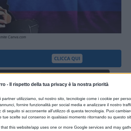
amite Canva.com
CLICCA QUI
0:00
/
--:--
rro -
Il rispetto della tua privacy è la nostra priorità
sione migliore per ricordare la caccia alle
ri partner utilizziamo, sul nostro sito, tecnologie come i cookie per pers
 da
Hermione Granger
, la nota streghetta
annunci, fornire funzionalità per social media e analizzare il nostro traff
tson che, paradossalmente, è tra i
 di seguito si acconsente all'utilizzo di questa tecnologia. Puoi cambiar
e tue scelte sul consenso in qualsiasi momento ritornando su questo si
 that this website/app uses one or more Google services and may gath