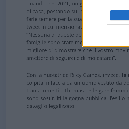
quando, nel 2021, un gruppo di giornalisti-
di casa, postando su Twitter la foto del su
farle temere per la sua incolumità, costr
tweet in cui menzionava le altre persegu
“Nessuna di queste donne è protetta nel m
famiglie sono state messe in uno stato di
migliore di dimostrare che il vostro mov
smettere di seguirci e di molestarci”.
Con la nuotatrice Riley Gaines, invece,
la
colpita in faccia da un uomo vestito da do
trans come Lia Thomas nelle gare femminil
sono sostituiti la gogna pubblica, l’esilio
bavaglio legalizzato