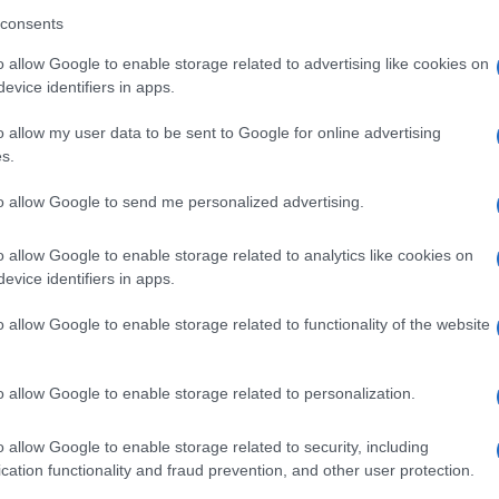
nchise di Harry Potter.
consents
o allow Google to enable storage related to advertising like cookies on
evice identifiers in apps.
la sua incoerenza.
o allow my user data to be sent to Google for online advertising
s.
uanto successo nel 2021 a Kathleen Stock,
Inghilterra. La professoressa era finita nella
to allow Google to send me personalized advertising.
e di fatto esiste, ossia la differenza di
o allow Google to enable storage related to analytics like cookies on
ria blasfemia per l’ideologia dominante
evice identifiers in apps.
o allow Google to enable storage related to functionality of the website
subito una vera e propria campagna
o allow Google to enable storage related to personalization.
soressa universitaria alle dimissioni,
o allow Google to enable storage related to security, including
“orribile” per lei e la sua famiglia”.
cation functionality and fraud prevention, and other user protection.
enunciata dalla stessa Rowling in un tweet,