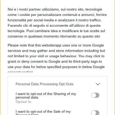
siamo certi – ha a cuore la salvaguardia e la tutela
dei nostri bambini. Quindi abbiamo un fine
Noi e i nostri partner utilizziamo, sul nostro sito, tecnologie
come i cookie per personalizzare contenuti e annunci, fornire
comune”
funzionalità per social media e analizzare il nostro traffico.
Facendo clic di seguito si acconsente all'utilizzo di questa
L’avvocato rimette il mandato
tecnologia. Puoi cambiare idea e modificare le tue scelte sul
consenso in qualsiasi momento ritornando su questo sito
La coppia ha ricevuto diverse proposte per
Please note that this website/app uses one or more Google
migliorare le loro condizioni di vita, tra cui una
services and may gather and store information including but
not limited to your visit or usage behaviour. You may click to
casa in centro offerta dal Comune di Palmoli e
grant or deny consent to Google and its third-party tags to
una casa vicino al casolare messa a disposizione
use your data for below specified purposes in below Google
gratuitamente da un imprenditore locale. Tuttavia,
consent section.
entrambe le soluzioni inizialmente pare siano
Personal Data Processing Opt Outs
state rifiutate, così come un progetto gratuito di
ristrutturazione della loro abitazione. Nathan non
I want to opt-out of the Sharing of my
personal data.
ha firmato i documenti necessari per autorizzare il
Opted In
deposito del progetto presso il Genio Civile.
I want to opt-out of the Sale of my
Personal Data.