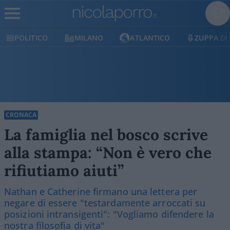
MILANO
ATLANTICO
ZUPPA DI PORRO
E
CRONACA
La famiglia nel bosco scrive
alla stampa: “Non è vero che
rifiutiamo aiuti”
Nathan e Catherine firmano una lettera per
negare di essere "testardamente arroccati su
posizioni intransigenti": "Vogliamo difendere la
nostra filosofia di vita"