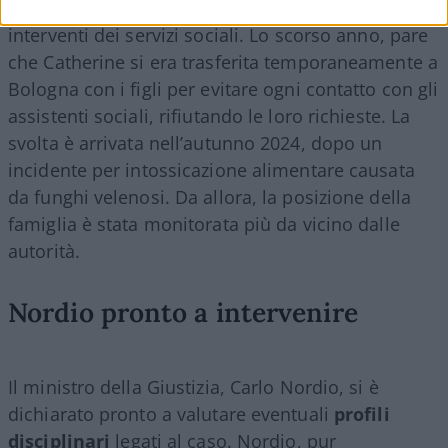
In precedenza, la famiglia si era già opposta agli
interventi dei servizi sociali. Lo scorso anno, pare
che Catherine si era trasferita temporaneamente a
Bologna con i figli per evitare ogni contatto con gli
assistenti sociali, rifiutando le loro richieste. La
svolta è arrivata nell’autunno 2024, dopo un
incidente per intossicazione alimentare causata
da funghi velenosi. Da allora, la posizione della
famiglia è stata monitorata più da vicino dalle
autorità.
Nordio pronto a intervenire
Il ministro della Giustizia, Carlo Nordio, si è
dichiarato pronto a valutare eventuali
profili
disciplinari
legati al caso. Nordio, pur