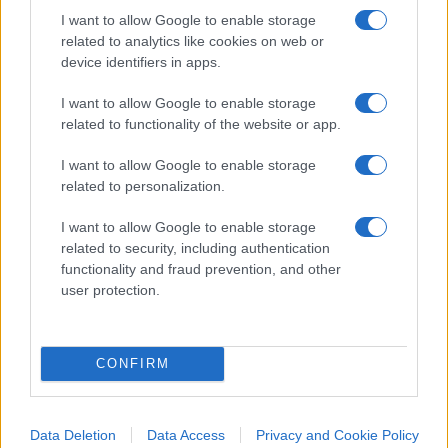
privati del contatto con i coetanei e della
I want to allow Google to enable storage
socializzazione necessaria per uno sviluppo
related to analytics like cookies on web or
psicologico equilibrato. È stato citato l’articolo 2
device identifiers in apps.
della Costituzione, a tutela del diritto alla vita di
I want to allow Google to enable storage
relazione.
related to functionality of the website or app.
I want to allow Google to enable storage
related to personalization.
I genitori
avevano scelto l’istruzione parentale
,
I want to allow Google to enable storage
alternativa legale ma sottoposta a verifiche. La
related to security, including authentication
figlia maggiore aveva sostenuto regolarmente
functionality and fraud prevention, and other
l’esame di idoneità per la terza elementare presso
user protection.
una scuola paritaria di Brescia, risultando
promossa. Tuttavia, il Tribunale contesta la
CONFIRM
gestione burocratica di questi passaggi, che
risulterebbe non conforme alla legge.
Data Deletion
Data Access
Privacy and Cookie Policy