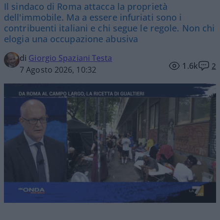
Il sindaco di Roma attacca la proprietà
dell'immobile. Ma a essere infuriati sono i
contribuenti italiani e chi segue le regole. Non chi
elogia una occupazione abusiva
di
Giorgio Spaziani Testa
1.6k
2
7 Agosto 2026, 10:32