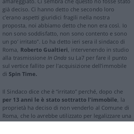
amareggiato. Ci sembra che questo no fosse stato
già deciso. Ci hanno detto che secondo loro
c’erano aspetti giuridici fragili nella nostra
proposta, noi abbiamo detto che non era così. Io
non sono soddisfatto, non sono contento e sono
un po’ irritato”. Lo ha detto ieri sera il sindaco di
Roma,
Roberto Gualtieri
, intervenendo in studio
alla trasmissione
In Onda
su La7 per fare il punto
sul vertice fallito per l’acquisizione dell’immobile
di
Spin Time.
Il Sindaco dice che è “irritato” perché, dopo che
per 13 anni le è stato sottratto l’immobile
, la
proprietà ha deciso di non venderlo al Comune di
Roma, che lo avrebbe utilizzato per legalizzare una
vergognosa occupazione abusiva.