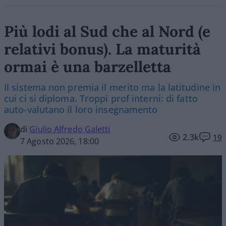
Più lodi al Sud che al Nord (e
relativi bonus). La maturità
ormai è una barzelletta
Il sistema non premia il merito ma la latitudine in
cui ci si diploma. Troppi prof interni: di fatto
auto-valutano il loro insegnamento
di
Giulio Alfredo Galetti
2.3k
19
7 Agosto 2026, 18:00