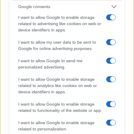
Google consents
I want to allow Google to enable storage
related to advertising like cookies on web or
device identifiers in apps.
I want to allow my user data to be sent to
Google for online advertising purposes.
I want to allow Google to send me
personalized advertising.
Sanchez può mettere tutti i controlli che vuole agli
italiani. Può indignarsi, minacciare ritorsioni e
I want to allow Google to enable storage
accusare Meloni di egoismo. Ma rimane una
related to analytics like cookies on web or
domanda piuttosto semplice: se davvero a Ceuta è
device identifiers in apps.
tutto sotto controllo, perché gli stessi uomini che
I want to allow Google to enable storage
devono difenderla continuano a chiedere rinforzi?
related to functionality of the website or app.
Prima di preoccuparsi delle frontiere italiane,
I want to allow Google to enable storage
forse sarebbe meglio riuscire a difendere
related to personalization.
quelle spagnole
.