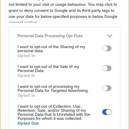
prima che diventi ingestibile, rafforzando le
not limited to your visit or usage behaviour. You may click to
grant or deny consent to Google and its third-party tags to
frontiere e creando deterrenza. La seconda
use your data for below specified purposes in below Google
continua a vedere con sospetto proprio quella
consent section.
deterrenza, salvo poi scoprire che quando decine
di migliaia di persone si presentano
Personal Data Processing Opt Outs
contemporaneamente alla frontiera servono
I want to opt-out of the Sharing of my
barriere, poliziotti, guardie civili e rimpatri. È qui
personal data.
Opted In
che
Ceuta diventa molto più di Ceuta
. Per anni
la sinistra europea ha accusato i governi
I want to opt-out of the Sale of my
Personal Data.
conservatori di costruire muri, evocare emergenze
Opted In
e alimentare paure. Poi arriva l’emergenza vera e
I want to opt-out of processing my
improvvisamente tutti scoprono l’utilità dei
Personal Data for Targeted Advertising.
Opted In
confini.
I want to opt-out of Collection, Use,
Retention, Sale, and/or Sharing of my
Personal Data that Is Unrelated with the
Purposes for which it was collected.
Opted Out