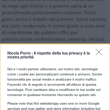
lei nega ogni illecito e il governo parla di un
procedimento politicamente motivato. Pochi
giorni prima il fratello del premier, David Sanchez,
era stato condannato in primo grado a nove anni
di interdizione dai pubblici uffici per
prevaricazione amministrativa, sentenza che può
impugnare. Intanto un’inchiesta per corruzione ha
coinvolto uomini che hanno fatto parte
Nicola Porro -
Il rispetto della tua privacy è la
nostra priorità
dell’entourage socialista, pur senza chiamare in
causa personalmente il premier. Forse, prima di
Noi e i nostri partner utilizziamo, sul nostro sito, tecnologie
dichiarare guerra diplomatica all’Italia, ci sarebbe
come i cookie per personalizzare contenuti e annunci, fornire
abbastanza materiale di cui occuparsi a Madrid.
funzionalità per social media e analizzare il nostro traffico.
Facendo clic di seguito si acconsente all'utilizzo di questa
tecnologia. Puoi cambiare idea e modificare le tue scelte sul
Ma il punto politico resta un altro. Meloni e
consenso in qualsiasi momento ritornando su questo sito
Sanchez
incarnano ormai due strade
. La prima
Please note that this website/app uses one or more Google
dice che l’immigrazione irregolare si combatte
services and may gather and store information including but