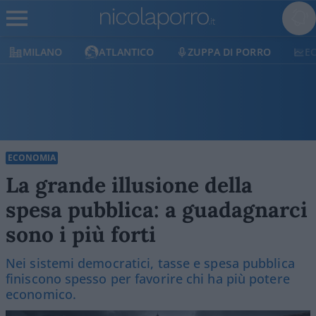
ATLANTICO
ZUPPA DI PORRO
ECONOMIA
ECONOMIA
La grande illusione della
spesa pubblica: a guadagnarci
sono i più forti
Nei sistemi democratici, tasse e spesa pubblica
finiscono spesso per favorire chi ha più potere
economico.