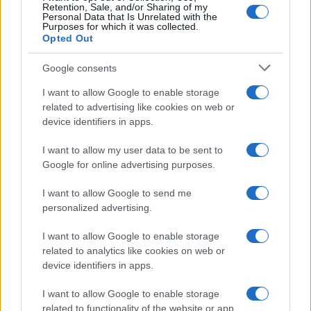
dal momento che nel resoconto finale non c’era
Retention, Sale, and/or Sharing of my
Personal Data that Is Unrelated with the
traccia delle fratture multiple.
Purposes for which it was collected.
Opted Out
Tant’è che sono dovuto tornare al pronto soccorso
Google consents
alcuni giorni dopo (obbligatorio esserci di persona
I want to allow Google to enable storage
e la modifica l’avrebbe, secondo protocollo,
related to advertising like cookies on web or
device identifiers in apps.
dovuta eseguire lo stesso medico che lo ha
redatto, anche se poi le cose sono andate
I want to allow my user data to be sent to
diversamente, visto che me lo ha consegnato una
Google for online advertising purposes.
dottoressa) per farmi modificare il referto.
E non
I want to allow Google to send me
è ancora finita.
Non essendo stata definita una
personalized advertising.
prognosi nello stesso verbale, a mia precisa
domanda, mi è stato risposto che l’avrei trovata
I want to allow Google to enable storage
related to analytics like cookies on web or
scritta nero su bianco su un apposito certificato
device identifiers in apps.
da richiedere al Cup dell’ospedale nei giorni
seguenti.
I want to allow Google to enable storage
related to functionality of the website or app.