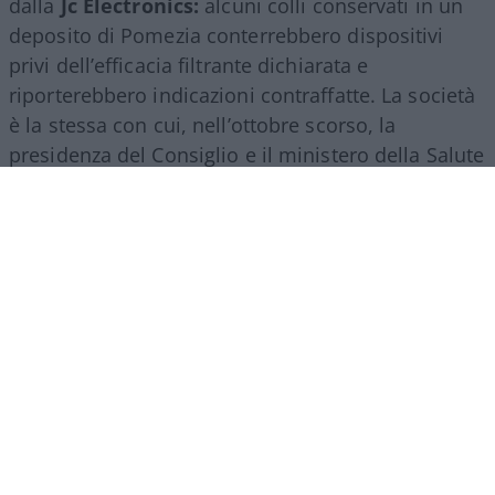
dalla
Jc Electronics:
alcuni colli conservati in un
deposito di Pomezia conterrebbero dispositivi
privi dell’efficacia filtrante dichiarata e
riporterebbero indicazioni contraffatte. La società
è la stessa con cui, nell’ottobre scorso, la
presidenza del Consiglio e il ministero della Salute
hanno chiuso un lungo contenzioso attraverso
una transazione da circa cento milioni di euro (
e
no: non gli sono stati regalati soldi come abbiamo
spiegato qui
).