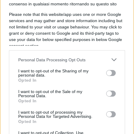
consenso in qualsiasi momento ritornando su questo sito
Please note that this website/app uses one or more Google
Insomma, per farla breve, dopo tutta una ulteriore
services and may gather and store information including but
serie di valutazioni – si erano fatte quasi le nove di
not limited to your visit or usage behaviour. You may click to
sera – mi consigliano di farmi ricoverare per un
grant or deny consent to Google and its third-party tags to
use your data for below specified purposes in below Google
giorno in osservazione, cosa che io rifiuto
consent section.
chiedendo di essere dimesso. Ma anche in questo
caso ho dovuto farmi largo, per così dire, a
Personal Data Processing Opt Outs
gomitate perché, malgrado il reparto si fosse
I want to opt-out of the Sharing of my
svuotato, dovevo attendere ancora affinché il
personal data.
Opted In
medico di turno compilasse il verbale di uscita.
Ovviamente, come avvenuto in precedenza, ho
I want to opt-out of the Sale of my
Personal Data.
usato l’energia residuale per operare una certa
Opted In
pressione sul personale presente, ottenendo alla
I want to opt-out of processing my
fine l’agognato documento. Solo che,
dulcis in
Personal Data for Targeted Advertising.
fundo
,
il medesimo documento non era buono
Opted In
per un eventuale risarcimento assicurativo
,
I want to opt-out of Collection, Use,