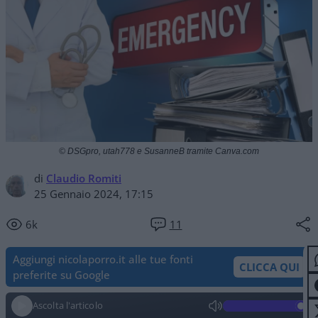
© DSGpro, utah778 e SusanneB tramite Canva.com
di
Claudio Romiti
25 Gennaio 2024, 17:15
6k
11
Aggiungi nicolaporro.it alle tue fonti
CLICCA QUI
preferite su Google
Ascolta l'articolo