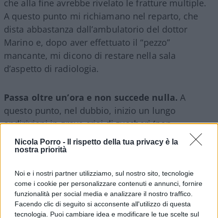
che alla fine avrebbe rivelato le fratture multiple.
A questo punto mi richiamano nel reparto, che
dista abbastanza dall’ambulatorio del dottor
Marino e, dopo aver effettuato il “pezzo”
mancante, mi dicono di restare nella sala
d’aspetto di radiologia.
Passa oltre un’ora e non succede nulla.
A
questo punto, nel dubbio, inizio un lungo
andirivieni in grave crisi di zuccheri (non
mangiavo dalle 7 del mattino e avevo bruciato
Nicola Porro -
Il rispetto della tua privacy è la
molte calorie nell’allenamento) da un settore
nostra priorità
all’altro del pronto soccorso. Alla fine, dopo oltre
Noi e i nostri partner utilizziamo, sul nostro sito, tecnologie
un’altra ora, scopro che sarei dovuto tornare dal
come i cookie per personalizzare contenuti e annunci, fornire
dottor Marino per un ulteriore visita da parte di un
funzionalità per social media e analizzare il nostro traffico.
cardiologo.
Facendo clic di seguito si acconsente all'utilizzo di questa
tecnologia. Puoi cambiare idea e modificare le tue scelte sul