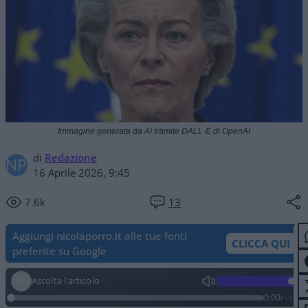
Immagine generata da AI tramite DALL·E di OpenAI
di
Redazione
16 Aprile 2026, 9:45
7.6k
13
Aggiungi nicolaporro.it alle tue fonti
CLICCA QUI
preferite su Google
Ascolta l'articolo
0:00
/
--:--