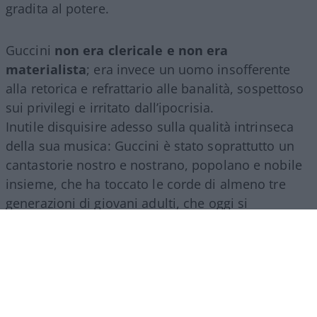
gradita al potere.
Guccini
non era clericale e non era
materialista
; era invece un uomo insofferente
alla retorica e refrattario alle banalità, sospettoso
sui privilegi e irritato dall’ipocrisia.
Inutile disquisire adesso sulla qualità intrinseca
della sua musica: Guccini è stato soprattutto un
cantastorie nostro e nostrano, popolano e nobile
insieme, che ha toccato le corde di almeno tre
generazioni di giovani adulti, che oggi si
commuovono ancora ascoltando i suoi testi, e
piangono sinceri la scomparsa di un uomo di
spessore.