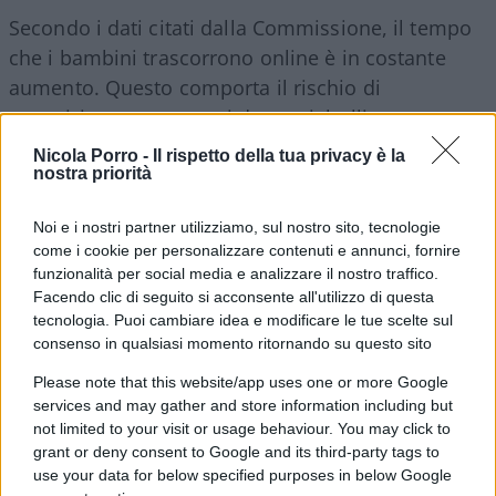
Secondo i dati citati dalla Commissione, il tempo
che i bambini trascorrono online è in costante
aumento. Questo comporta il rischio di
esposizione a contenuti dannosi, bullismo e
predatori digitali. Von der Leyen ha sottolineato
Nicola Porro -
Il rispetto della tua privacy è la
nostra priorità
che “l’ambiente online non è sempre adatto alle
giovani menti in crescita”. La presidente ha inoltre
Noi e i nostri partner utilizziamo, sul nostro sito, tecnologie
ribadito la tolleranza zero nei confronti delle
come i cookie per personalizzare contenuti e annunci, fornire
piattaforme che
non rispettano i diritti dei
funzionalità per social media e analizzare il nostro traffico.
minori.
L’app rappresenta un passo avanti per
Facendo clic di seguito si acconsente all'utilizzo di questa
tecnologia. Puoi cambiare idea e modificare le tue scelte sul
fornire ai genitori uno strumento pratico per
consenso in qualsiasi momento ritornando su questo sito
proteggere i propri figli.
Please note that this website/app uses one or more Google
services and may gather and store information including but
not limited to your visit or usage behaviour. You may click to
La Commissione Europea ha annunciato la
grant or deny consent to Google and its third-party tags to
use your data for below specified purposes in below Google
creazione di un meccanismo di coordinamento