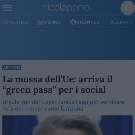
POLITICO
MILANO
ATLANTICO
ZUPPA DI
ARTICOLI
La mossa dell’Ue: arriva il
“green pass” per i social
Ursula von der Leyen lancia l'app per verificare
l'età dei minori: come funziona