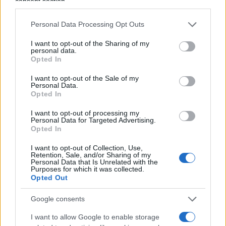
consent section.
comunitario per semplificare l’integrazione
dell’app all’interno dei sistemi digitali dei vari Stati
Personal Data Processing Opt Outs
membri.
Henna Virkkunen
, vicepresidente della
I want to opt-out of the Sharing of my
Commissione, ha dichiarato che l’obiettivo è
personal data.
Opted In
evitare frammentazioni e garantire un’unica
soluzione tecnica per tutti i Paesi dell’UE. Questo
I want to opt-out of the Sale of my
Personal Data.
approccio mira ad armonizzare le normative,
Opted In
garantendo che la verifica dell’età sia facile da
I want to opt-out of processing my
implementare ovunque.
Personal Data for Targeted Advertising.
Opted In
I test e i Paesi coinvolti
I want to opt-out of Collection, Use,
Retention, Sale, and/or Sharing of my
Personal Data that Is Unrelated with the
Purposes for which it was collected.
Il sistema è stato già sperimentato in Francia,
Opted Out
Danimarca, Grecia, Italia, Spagna, Cipro e Irlanda.
In questi Paesi si sta valutando l’integrazione
Google consents
dell’app nei portafogli digitali nazionali.
Von der
I want to allow Google to enable storage
Leyen ha auspicato che anche altri Stati