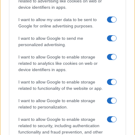
related to advertising like cookies on web or
membri adottino rapidamente questa
device identifiers in apps.
soluzione
. La trasparenza garantita dall’open
I want to allow my user data to be sent to
source permette inoltre ad altre nazioni e aziende
Google for online advertising purposes.
private di ispirarsi al progetto europeo per
I want to allow Google to send me
sviluppare soluzioni simili.
personalized advertising.
I want to allow Google to enable storage
related to analytics like cookies on web or
Von der Leyen ha richiamato le piattaforme
device identifiers in apps.
digitali alla responsabilità, ricordando che “spetta
I want to allow Google to enable storage
ai genitori crescere i propri figli, non alle aziende
related to functionality of the website or app.
online”. Ha inoltre spiegato che il Parlamento
Europeo sta lavorando per stabilire limiti di età
I want to allow Google to enable storage
uniformi per l’accesso ai social network. Alcuni
related to personalization.
Paesi, come il Regno Unito e la Norvegia, hanno
I want to allow Google to enable storage
già adottato o stanno considerando limiti
related to security, including authentication
compresi tra i 13 e i 16 anni. L’app, insieme a
functionality and fraud prevention, and other