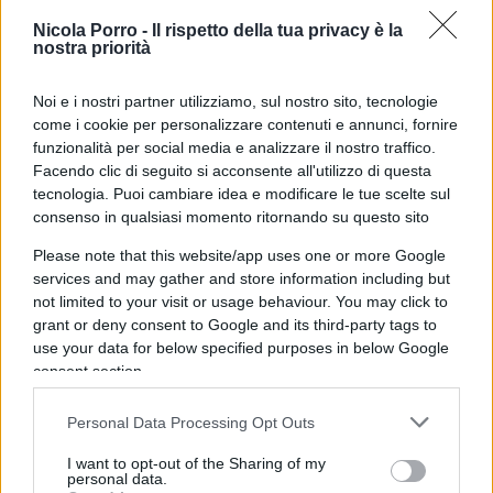
Nicola Porro -
Il rispetto della tua privacy è la
Ma ecco che, come i famosi ordigni di Mussolini,
nostra priorità
rapidi ed infallibili partono i siluri dei due
politicamente affiatati operatori dell’informazione
Noi e i nostri partner utilizziamo, sul nostro sito, tecnologie
“non allineata”. Infatti Serra tiene
come i cookie per personalizzare contenuti e annunci, fornire
funzionalità per social media e analizzare il nostro traffico.
immediatamente a sottolineare che la segretaria
Facendo clic di seguito si acconsente all'utilizzo di questa
del Pd “
abbia fatto benissimo
a denunciare,
tecnologia. Puoi cambiare idea e modificare le tue scelte sul
come dire, l’uso sistematico della propaganda
consenso in qualsiasi momento ritornando su questo sito
quasi come unica voce del palazzo”. A questo
Please note that this website/app uses one or more Google
punto lo interrompe Formigli, a mio avviso onde
services and may gather and store information including but
not limited to your visit or usage behaviour. You may click to
evitare che qualche suo ascoltatore più critico
grant or deny consent to Google and its third-party tags to
potesse pensare, in relazione come stia
use your data for below specified purposes in below Google
utilizzando la stessa propaganda la sinistra in
consent section.
questi anni, con l’intento di mettere i puntini sulle
i: “E particolarmente – precisa il giornalista
Personal Data Processing Opt Outs
cresciuto nella scuderia di Michele Santoro
I want to opt-out of the Sharing of my
personal data.
alzando il ditino –
contro l’opposizione
. Questo è