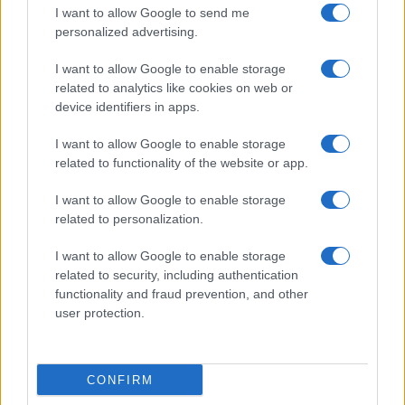
D’altro canto, la dimostrazione di quanto Meloni e
I want to allow Google to send me
personalized advertising.
soci – che personalmente non ritengo che stiano
compiendo miracoli sul piano delle riforme
I want to allow Google to enable storage
liberali – abbiano compresso la libera
related to analytics like cookies on web or
device identifiers in apps.
informazione la sta dando tutte le settimane il
buon Formigli con il suo programma, totalmente
I want to allow Google to enable storage
appiattito sulle posizioni della maggioranza che
related to functionality of the website or app.
guida il Paese.
Un vero e proprio scandalo!
I want to allow Google to enable storage
related to personalization.
I want to allow Google to enable storage
Claudio Romiti, 24 ottobre 2025
related to security, including authentication
functionality and fraud prevention, and other
user protection.
Nicolaporro.it è anche su Whatsapp. È
sufficiente
cliccare qui
per iscriversi al canale ed
essere sempre aggiornati (gratis).
CONFIRM