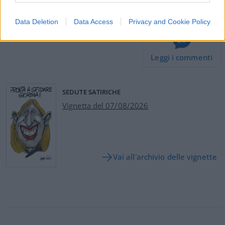
#CORRADO FORMIGLI
#MICHELE SERRA
Data Deletion
Data Access
Privacy and Cookie Policy
20
Leggi i commenti
SEDUTE SATIRICHE
Vignetta del 07/08/2026
Vai all'archivio delle vignette