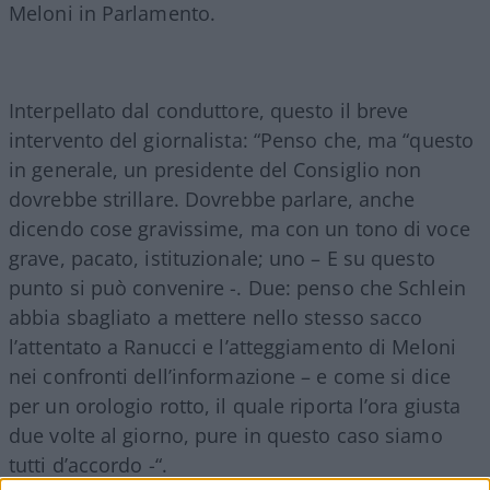
Meloni in Parlamento.
Interpellato dal conduttore, questo il breve
intervento del giornalista: “Penso che, ma “questo
in generale, un presidente del Consiglio non
dovrebbe strillare. Dovrebbe parlare, anche
dicendo cose gravissime, ma con un tono di voce
grave, pacato, istituzionale; uno – E su questo
punto si può convenire -. Due: penso che Schlein
abbia sbagliato a mettere nello stesso sacco
l’attentato a Ranucci e l’atteggiamento di Meloni
nei confronti dell’informazione – e come si dice
per un orologio rotto, il quale riporta l’ora giusta
due volte al giorno, pure in questo caso siamo
tutti d’accordo -“.