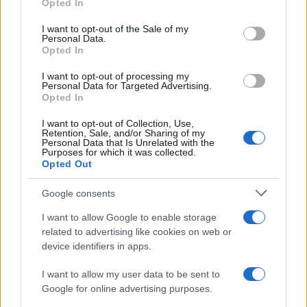
Opted In
il tema, perché la propaganda del governo
I want to opt-out of the Sale of my
dell’opposizione – spiega – è diversa dalla
Personal Data.
propaganda dell’opposizione dell’opposizione
Opted In
contro il governo, tendenzialmente”.
I want to opt-out of processing my
Personal Data for Targeted Advertising.
Opted In
I want to opt-out of Collection, Use,
Quindi, in altre parole, secondo l’autorevole punto
Retention, Sale, and/or Sharing of my
Personal Data that Is Unrelated with the
di vista di questi due campioni dell’informazione
Purposes for which it was collected.
Opted Out
indipendente – beato chi ci crede – l’opposizione
avrebbe il
diritto di fare uso come meglio crede
Google consents
della propaganda
, contrariamente a chi occupa
I want to allow Google to enable storage
la stanza dei bottoni. Nel qual caso, ovvero nel
related to advertising like cookies on web or
momento in cui il governo si azzarda a farlo,
device identifiers in apps.
dimostra di voler imporre in modo subdolo una
I want to allow my user data to be sent to
strisciante autarchia.
Google for online advertising purposes.