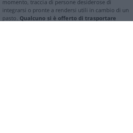
momento, traccia di persone desiderose di
integrarsi o pronte a rendersi utili in cambio di un
pasto.
Qualcuno si è offerto di trasportare
cassette al mercato
o di fare un qualche lavoro
per sopravvivere dignitosamente in attesa di una
decisione burocratica? E occorre fare attenzione.
Perché se si vive di solo pretese, il rischio è che –
se non soddisfatte – diventino delinquenza
immediata. Le testate locali e i profili social
spagnoli offrono il medesimo quadro predatorio
che definisce la tipologia di persone. L’exclave è
ormai una polveriera fuori controllo.