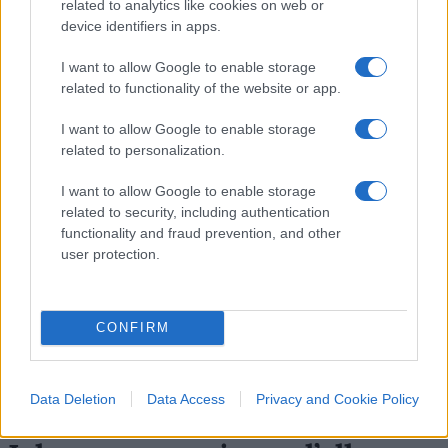
related to analytics like cookies on web or
#BARI
#LA RIPARTENZA
#TEATRO PETRUZZELLI
device identifiers in apps.
I want to allow Google to enable storage
4
related to functionality of the website or app.
Leggi i commenti
I want to allow Google to enable storage
related to personalization.
SEDUTE SATIRICHE
I want to allow Google to enable storage
Vignetta del 07/08/2026
related to security, including authentication
functionality and fraud prevention, and other
user protection.
Vai all'archivio delle vignette
CONFIRM
Data Deletion
Data Access
Privacy and Cookie Policy