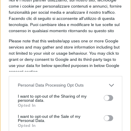
guerra in Ucraina, la crisi del gas e le recenti
come i cookie per personalizzare contenuti e annunci, fornire
funzionalità per social media e analizzare il nostro traffico.
polemiche sulla decisione (folle) dell’Ue di
mettere
Facendo clic di seguito si acconsente all'utilizzo di questa
al bando le auto a motore endotermico dal 2035
.
tecnologia. Puoi cambiare idea e modificare le tue scelte sul
E noi li affronteremo con chi si trova ad affrontare
consenso in qualsiasi momento ritornando su questo sito
queste sfide. I dibattiti, moderati da
Nicola Porro
,
Please note that this website/app uses one or more Google
vedranno tra gli ospiti i rappresentanti delle due
services and may gather and store information including but
società più interessate alla transizione energetica
not limited to your visit or usage behaviour. You may click to
grant or deny consent to Google and its third-party tags to
(Enel e Eni), uno dei maggiori operatori della
use your data for below specified purposes in below Google
transizione digitale (OpenFiber). E poi Moncler, lo
consent section.
Sudio Maisto, Mercedes, Philip Morris, Grimaldi
Lines e Ferrovie dello Stato. Insomma: un menu
Personal Data Processing Opt Outs
da ristorante stellato, come piace a noi.
I want to opt-out of the Sharing of my
personal data.
Opted In
I want to opt-out of the Sale of my
Per vedere il programma nel dettaglio e tutti gli
Personal Data.
ospiti,
clicca qui
.
Opted In