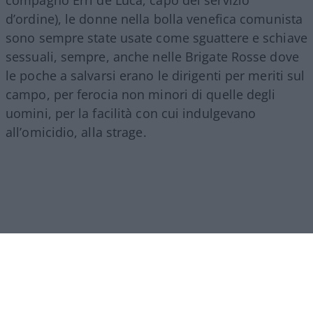
d’ordine), le donne nella bolla venefica comunista
sono sempre state usate come sguattere e schiave
sessuali, sempre, anche nelle Brigate Rosse dove
le poche a salvarsi erano le dirigenti per meriti sul
campo, per ferocia non minori di quelle degli
uomini, per la facilità con cui indulgevano
all’omicidio, alla strage.