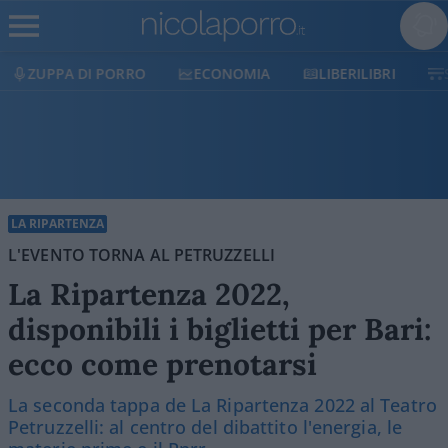
ECONOMIA
LIBERILIBRI
SHOP
SOSTIENICI
LA RIPARTENZA
L'EVENTO TORNA AL PETRUZZELLI
La Ripartenza 2022,
disponibili i biglietti per Bari:
ecco come prenotarsi
La seconda tappa de La Ripartenza 2022 al Teatro
Petruzzelli: al centro del dibattito l'energia, le