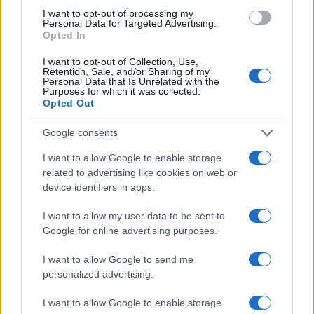
I want to opt-out of processing my
Personal Data for Targeted Advertising.
Come prenotarsi per La
Opted In
Ripartenza 2022
I want to opt-out of Collection, Use,
Retention, Sale, and/or Sharing of my
Personal Data that Is Unrelated with the
Ora non resta che domandarsi: come fare ad
Purposes for which it was collected.
essere tra i commensali seduti al Teatro
Opted Out
Petruzzelli? Facile: andate sul sito de
La
Google consents
Ripartenza 2022
(
clicca qui
), cliccate sul bottone
I want to allow Google to enable storage
“prenota il tuo biglietto”, scegliete la sessione (o le
related to advertising like cookies on web or
sessioni) che volete seguire e prenotate il vostro
device identifiers in apps.
posto con biglietto elettronico. L’ingresso è
gratuito.
I want to allow my user data to be sent to
Google for online advertising purposes.
I want to allow Google to send me
personalized advertising.
Vi aspettiamo.
I want to allow Google to enable storage