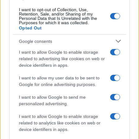
Conte insomma è davvero un perfetto 5 stelle,
I want to opt-out of Collection, Use,
Retention, Sale, and/or Sharing of my
cioè incompetente, più elegante e forbito di
Personal Data that Is Unrelated with the
Purposes for which it was collected.
Danilo Toninelli
ma altrettanto incapace,
Opted Out
arrogante come il non compianto ministro della
Google consents
giustizia
Bonafede
anche se un po’ più subdolo.
I want to allow Google to enable storage
related to advertising like cookies on web or
device identifiers in apps.
Ah, dimenticavo, per un attimo il Pd ha pensato
che sarebbe potuto essere un buon leader di tutta
I want to allow my user data to be sent to
Google for online advertising purposes.
la sinistra. Beh, in effetti, lo standard di qualità è
proprio quello lì.
I want to allow Google to send me
personalized advertising.
#ALESSANDRO SALLUSTI
I want to allow Google to enable storage
related to analytics like cookies on web or
device identifiers in apps.
43