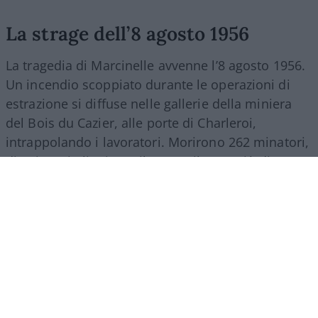
La strage dell’8 agosto 1956
La tragedia di Marcinelle avvenne l’8 agosto 1956.
Un incendio scoppiato durante le operazioni di
estrazione si diffuse nelle gallerie della miniera
del Bois du Cazier, alle porte di Charleroi,
intrappolando i lavoratori. Morirono 262 minatori,
di cui 136 italiani. Tra il 1946 e il 1956 più di 140
mila italiani partirono per il Belgio per lavorare
nelle miniere di carbone della Vallonia. Molti
vivevano in strutture precarie, comprese baracche
che erano state usate come campi di prigionia.