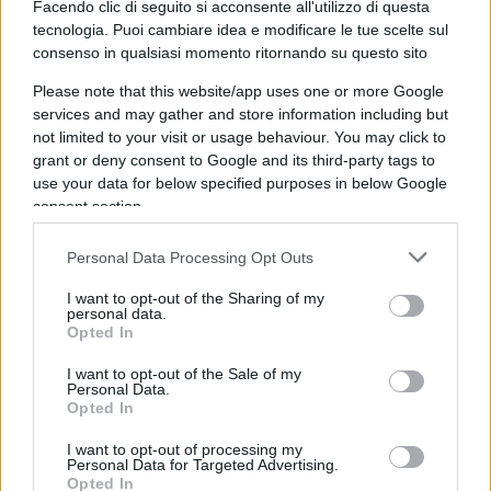
tanto casino.
Facendo clic di seguito si acconsente all'utilizzo di questa
tecnologia. Puoi cambiare idea e modificare le tue scelte sul
consenso in qualsiasi momento ritornando su questo sito
Please note that this website/app uses one or more Google
Non contento, prima di essere cacciato con
services and may gather and store information including but
infamia da Palazzo Chigi, Conte si inventò pure il
not limited to your visit or usage behaviour. You may click to
bonus 110%
quello sulle ristrutturazioni delle
grant or deny consent to Google and its third-party tags to
use your data for below specified purposes in below Google
case. In teoria una genialità per far ripartire
consent section.
l’edilizia e da lì l’intera economia. Solo che la carta
è stata scritta talmente male che altro che case da
Personal Data Processing Opt Outs
ristrutturare c’è mancato un pelo che saltasse per
I want to opt-out of the Sharing of my
aria l’intero paese, le banche e lo Stato chiamati a
personal data.
Opted In
garantire soldi che in realtà non esistevano e non
esistono. Insomma un buco da 110 miliardi nei
I want to opt-out of the Sale of my
Personal Data.
conti del paese che se non arrivava, è notizia di
Opted In
ieri,
Giorgia Meloni
a metterci una pezza qui
I want to opt-out of processing my
davvero viene giù tutto.
Personal Data for Targeted Advertising.
Opted In