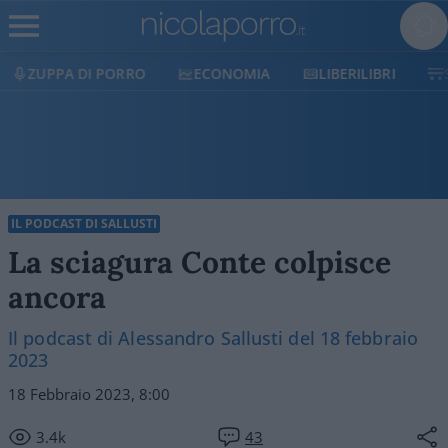
ECONOMIA
LIBERILIBRI
SHOP
SOSTIENICI
IL PODCAST DI SALLUSTI
La sciagura Conte colpisce
ancora
Il podcast di Alessandro Sallusti del 18 febbraio
2023
18 Febbraio 2023, 8:00
3.4k
43