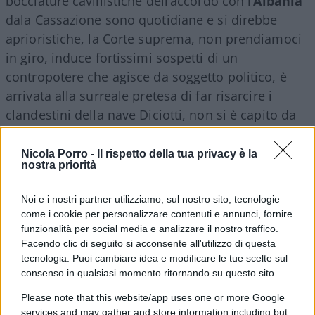
bocciature cavillistiche dell’accordo con l’
Albania
dala Cassazione sono quotidiane e si direbbe
aprioristiche, la Corte suprema, non prendiamoci
in giro, induce fortissimi sospetti di un
contropotere che agisce da soggetto politico, è
arrivata alla surreale pretesa di far risarcire i
clandestini della nave Diciotti, non si è capito da
cosa.
Nicola Porro -
Il rispetto della tua privacy è la
nostra priorità
Cassano vagheggia un portale del lavoro per i
Noi e i nostri partner utilizziamo, sul nostro sito, tecnologie
migranti: ”L’avevamo già pensato ai tempi
come i cookie per personalizzare contenuti e annunci, fornire
funzionalità per social media e analizzare il nostro traffico.
dell’assessore Bugli, cioè prevedere che le
Facendo clic di seguito si acconsente all'utilizzo di questa
persone immigrate che sono in questi Cpr che
tecnologia. Puoi cambiare idea e modificare le tue scelte sul
diventano in realtà dei meri luoghi di
consenso in qualsiasi momento ritornando su questo sito
contenimento, invece siano intervistate sulle loro
Please note that this website/app uses one or more Google
abilità professionali, sul lavoro che facevano nei
services and may gather and store information including but