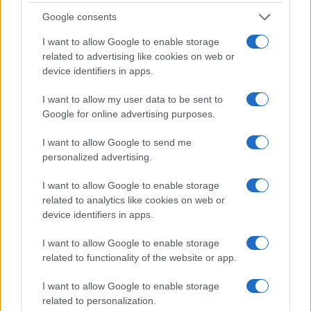
fattispecie in mano alla sinistra toscana a
Google consents
risolvere, ad agevolare l’integrazione che non c’è e
non può esserci, ha dello sbalorditivo, fa cascare
I want to allow Google to enable storage
related to advertising like cookies on web or
le braccia e non solo le braccia.
device identifiers in apps.
I want to allow my user data to be sent to
Google for online advertising purposes.
Le ricette della prima presidente di
Cassazione
sono molto gradite, molto pompate dalla stampa
I want to allow Google to send me
personalized advertising.
propagandistica di sinistra cui piace l’equazione
contenimento uguale deportazione, ma non sta
I want to allow Google to enable storage
scritto da nessuna parte che dei primitivi disposti
related to analytics like cookies on web or
device identifiers in apps.
a tutto meno che a sottostare a leggi che non
conoscono, di cui non hanno coscienza, debbano
I want to allow Google to enable storage
essere compresi, garantiti oltre ogni
related to functionality of the website or app.
responsabilità, che solo a loro spettino le
I want to allow Google to enable storage
opportunità negate agli indigeni chiamati a
related to personalization.