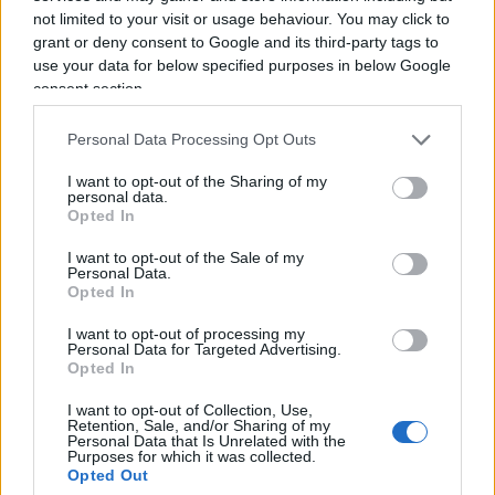
loro Paesi di provenienza prima di approdare in
not limited to your visit or usage behaviour. You may click to
grant or deny consent to Google and its third-party tags to
Italia, per prevedere e programmare poi
use your data for below specified purposes in below Google
interventi
lavorativi
mirati
nei diversi territori
consent section.
sulla base delle loro competenze. Questo in
collaborazione con la prefettura, perché
Personal Data Processing Opt Outs
ovviamente è un lavoro che deve avvenire in
I want to opt-out of the Sharing of my
personal data.
sinergia fra prefettura e Regione Toscana. Se si fa
Opted In
questo, forse noi diamo un apporto davvero
significativo a preparare il reinserimento di queste
I want to opt-out of the Sale of my
Personal Data.
persone”.
Opted In
I want to opt-out of processing my
Personal Data for Targeted Advertising.
Discorso squisitamente politico, imbevuto
Opted In
dell’
approccio burocratico salvifico
tipico della
I want to opt-out of Collection, Use,
sinistra paternalistica. Ma credere che dopo 30
Retention, Sale, and/or Sharing of my
Personal Data that Is Unrelated with the
anni di mancato adeguamento, meglio chiamarlo
Purposes for which it was collected.
così, basti l’ennesimo carrozzone pubblico nella
Opted Out