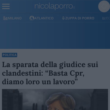
MILANO
ATLANTICO
ZUPPA DI PORRO
E
POLITICA
La sparata della giudice sui
clandestini: “Basta Cpr,
diamo loro un lavoro”