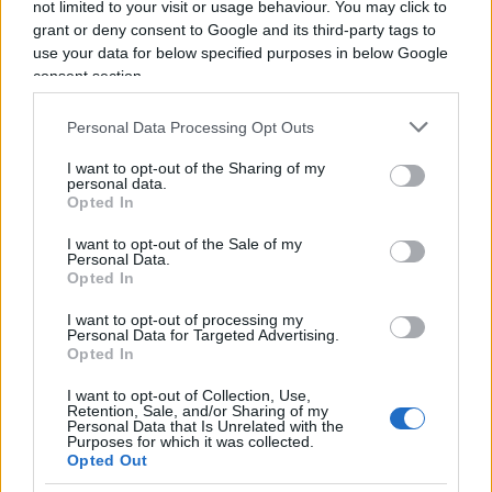
non sono esattamente la stessa cosa. Io non ci
not limited to your visit or usage behaviour. You may click to
grant or deny consent to Google and its third-party tags to
capisco più nulla, mi dovete spiegare che cosa mi
use your data for below specified purposes in below Google
sono perso in questo film.
consent section.
Personal Data Processing Opt Outs
Video
Player
I want to opt-out of the Sharing of my
personal data.
Opted In
I want to opt-out of the Sale of my
Personal Data.
Opted In
I want to opt-out of processing my
Personal Data for Targeted Advertising.
Opted In
00:00
01:57
I want to opt-out of Collection, Use,
Retention, Sale, and/or Sharing of my
Nicola Porro, dalla Zuppa di Porro del 29 aprile
Personal Data that Is Unrelated with the
Purposes for which it was collected.
2024
Opted Out