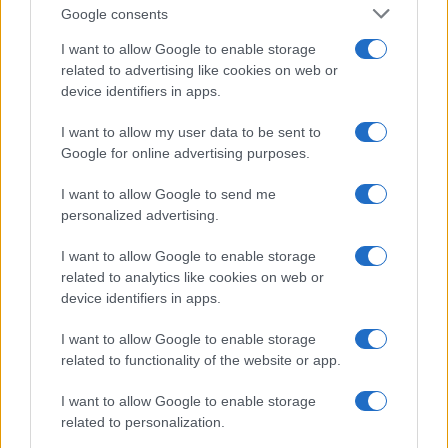
Google consents
I want to allow Google to enable storage
Nicolaporro.it è anche su Whatsapp. È sufficiente
related to advertising like cookies on web or
cliccare qui
per iscriversi al canale ed essere sempre
device identifiers in apps.
aggiornati (gratis).
I want to allow my user data to be sent to
Google for online advertising purposes.
12
I want to allow Google to send me
personalized advertising.
Leggi i commenti
I want to allow Google to enable storage
related to analytics like cookies on web or
SEDUTE SATIRICHE
device identifiers in apps.
Vignetta del 07/08/2026
I want to allow Google to enable storage
related to functionality of the website or app.
I want to allow Google to enable storage
Vai all'archivio delle vignette
related to personalization.