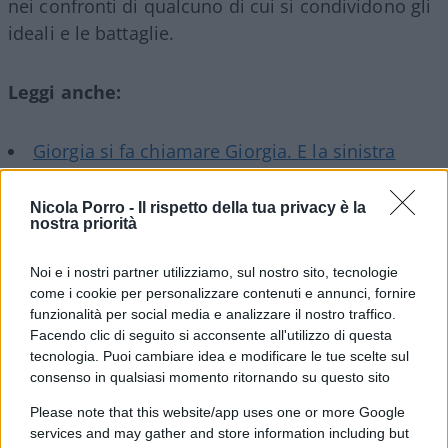
nei confronti di qualcuno di cui si condividono gli
ideali e le battaglie.
Leggi anche:
Giorgia si fa chiamare Giorgia. E la sinistra
impazzisce
di Nicola Porro
L’all-in di Giorgia detta Giorgia
di Giuseppe De
Nicola Porro -
Il rispetto della tua privacy è la
nostra priorità
Lorenzo
Noi e i nostri partner utilizziamo, sul nostro sito, tecnologie
come i cookie per personalizzare contenuti e annunci, fornire
funzionalità per social media e analizzare il nostro traffico.
Ve lo dico francamente:
vergognatevi
. Mi devi
Facendo clic di seguito si acconsente all'utilizzo di questa
spiegare che senso ha avuto quella standing
tecnologia. Puoi cambiare idea e modificare le tue scelte sul
ovation. Devo metterla sullo stesso piano delle
consenso in qualsiasi momento ritornando su questo sito
sacrosante commemorazioni dei morti di Acca
Please note that this website/app uses one or more Google
Larentia? Due ragazzini ammazzati e Berlinguer
services and may gather and store information including but