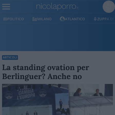
POLITICO
MILANO
ATLANTICO
ZUPPA DI
ARTICOLI
La standing ovation per
Berlinguer? Anche no