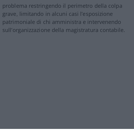
problema restringendo il perimetro della colpa
grave, limitando in alcuni casi l’esposizione
patrimoniale di chi amministra e intervenendo
sull’organizzazione della magistratura contabile.
Obiettivi comprensibili, ma forse come si ripete