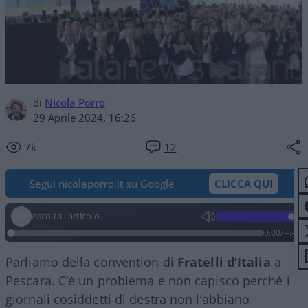
di
Nicola Porro
29 Aprile 2024, 16:26
7k
12
Segui nicolaporro.it su Google
CLICCA QUI
Ascolta l'articolo
0:00
/
--:--
Parliamo della convention di
Fratelli d’Italia
a
Pescara. C’è un problema e non capisco perché i
giornali cosiddetti di destra non l’abbiano