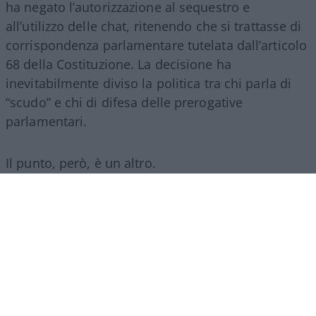
ha negato l’autorizzazione al sequestro e
all’utilizzo delle chat, ritenendo che si trattasse di
corrispondenza parlamentare tutelata dall’articolo
68 della Costituzione. La decisione ha
inevitabilmente diviso la politica tra chi parla di
“scudo” e chi di difesa delle prerogative
parlamentari.
Il punto, però, è un altro.