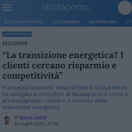
ECONOMIA
LIBERILIBRI
SHOP
SOSTIENICI
LA RIPARTENZA
ESCLUSIVA
“La transizione energetica? I
clienti cercano risparmio e
competitività”
Francesca Gostinelli, Head of Enel X Global Retail,
ha spiegato ai microfoni di Nicolaporro.it come si
accompagnano i clienti e il mercato nella
transizione energetica
di
Marco Leardi
26 Luglio 2025, 21:00