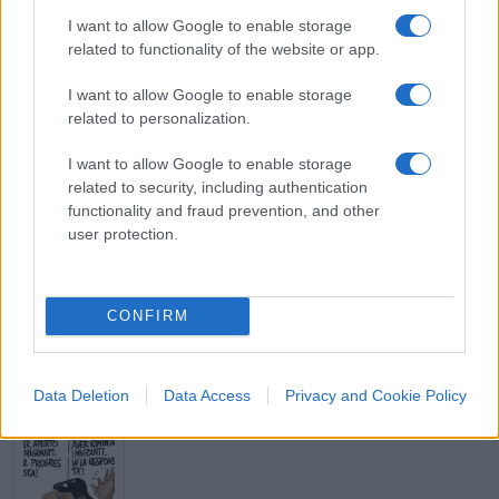
Gostinelli sul punto. La sfida non riguarda solo
I want to allow Google to enable storage
related to functionality of the website or app.
l’ambiente ma anche e soprattutto la crescita.
I want to allow Google to enable storage
related to personalization.
Marco Leardi, 26 luglio 2025
I want to allow Google to enable storage
related to security, including authentication
functionality and fraud prevention, and other
Nicolaporro.it è anche su Whatsapp. È
user protection.
sufficiente
cliccare qui
per iscriversi al canale ed
essere sempre aggiornati (gratis).
CONFIRM
#LA RIPARTENZA 2025
Data Deletion
Data Access
Privacy and Cookie Policy
SEDUTE SATIRICHE
Vignetta del 04/08/2026