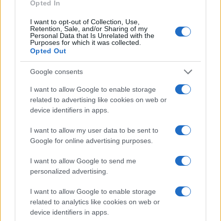
gas e anche fibra, con soluzioni di efficienza
Opted In
energetica, generazione da fonti rinnovabili e
I want to opt-out of Collection, Use,
Retention, Sale, and/or Sharing of my
storage
”, ha raccontato Gostinelli ai nostri
Personal Data that Is Unrelated with the
Purposes for which it was collected.
microfoni.
Opted Out
Sempre secondo un principio di pragmatismo, la
Google consents
manager ha evidenziato come l’approccio migliore
I want to allow Google to enable storage
al cambiamento sia quello del mix energetico. “Mi
related to advertising like cookies on web or
device identifiers in apps.
sembra che tutti i sistemi energetici si stiano
bilanciando su un
mix tecnologico
. Chiaramente
I want to allow my user data to be sent to
le fonti rinnovabili saranno sempre più presenti
Google for online advertising purposes.
nei nostri sistemi, sia a livello centralizzato che a
I want to allow Google to send me
livello distribuito. Si può integrare tutto questo?
personalized advertising.
Assolutamente sì, abbiamo competenze di rete,
I want to allow Google to enable storage
abbiamo competenze digitali e questo sarà lo
related to analytics like cookies on web or
sviluppo futuro con un ruolo anche molto
device identifiers in apps.
importante della flessibilità”, ha osservato