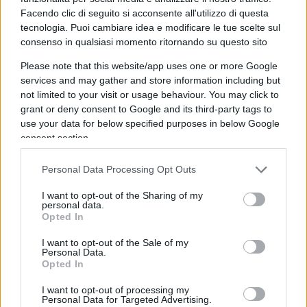
sviluppo
, sempre con un occhio attento al
Facendo clic di seguito si acconsente all'utilizzo di questa
tecnologia. Puoi cambiare idea e modificare le tue scelte sul
mercato e dunque alla competitività. In questo
consenso in qualsiasi momento ritornando su questo sito
senso, è importante accompagnare i clienti
affinché non percepiscano la transizione
Please note that this website/app uses one or more Google
services and may gather and store information including but
energetica come un ostacolo (o peggio come
not limited to your visit or usage behaviour. You may click to
un’imposizione), ma come un’opportunità.
grant or deny consent to Google and its third-party tags to
use your data for below specified purposes in below Google
consent section.
“La transizione energetica secondo me deve
Personal Data Processing Opt Outs
essere vista come la normalità, quindi i clienti
I want to opt-out of the Sharing of my
quando vengono da noi cercano
risparmio e
personal data.
Opted In
competitività
, cercano trasparenza, semplicità,
supporto per le loro scelte. Quindi, quando
I want to opt-out of the Sale of my
Personal Data.
vogliono fare un passo, hanno bisogno di un
Opted In
partner che riesca a dare loro consigli. E questo
I want to opt-out of processing my
facciamo, offrendo soluzioni integrate di energia,
Personal Data for Targeted Advertising.