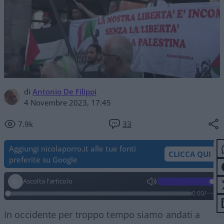
di
Antonio De Filippi
4 Novembre 2023, 17:45
7.9k
33
Aggiungi nicolaporro.it alle tue fonti
CLICCA QUI
preferite su Google
Ascolta l'articolo
0:00
/
--:--
In occidente per troppo tempo siamo andati a