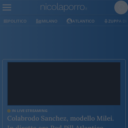
MILANO
ATLANTICO
ZUPPA DI PORRO
E
IN LIVE STREAMING
Colabrodo Sanchez, modello Milei.
In diretta ora Red Pill Atlantico