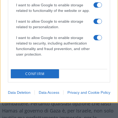
I want to allow Google to enable storage
Il Presidente Macron, giustamente, ha vietato le
related to functionality of the website or app.
manifestazioni antisemite
, ma ebrei e
I want to allow Google to enable storage
palestinesi sono entrambi popoli di origine semita
related to personalization.
e sarebbe stato necessario il coraggio di dire che
I want to allow Google to enable storage
dobbiamo vietare le manifestazioni di odio contro
related to security, including authentication
gli ebrei ed Israele. Non usiamo perifrasi o
functionality and fraud prevention, and other
ragionamenti complessi: se qualcuno uccide i tuoi
user protection.
figli, rapisce donne e anziani, ti bombarda
incessantemente con missili artigianali capaci
CONFIRM
solo di uccidere a caso, lo fa perché
ti odia e
vuole distruggerti
e l’odio è molto più potente
dell’antisemitismo, l’odio giustifica qualunque
Data Deletion
Data Access
Privacy and Cookie Policy
azione, l’odio non si può governare lo si può solo
combattere. Pertanto qualsiasi opzione che lasci
Hamas al governo di Gaza è, per Israele, non solo
inutile ma perfettamente immorale, per le