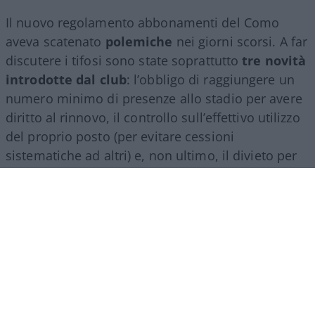
Il nuovo regolamento abbonamenti del Como
aveva scatenato
polemiche
nei giorni scorsi. A far
discutere i tifosi sono state soprattutto
tre novità
introdotte dal club
: l’obbligo di raggiungere un
numero minimo di presenze allo stadio per avere
diritto al rinnovo, il controllo sull’effettivo utilizzo
del proprio posto (per evitare cessioni
sistematiche ad altri) e, non ultimo, il divieto per
gli abbonati di indossare i colori della squadra
avversaria. Regole percepite da molti come troppo
invasive nei confronti di chi un titolo d’accesso lo
ha comunque pagato di tasca propria e che hanno
alimentato il sospetto (poi rivelatosi in parte
infondato) che il club potesse arrivare a ritirare
l’abbonamento nel corso della stessa stagione.