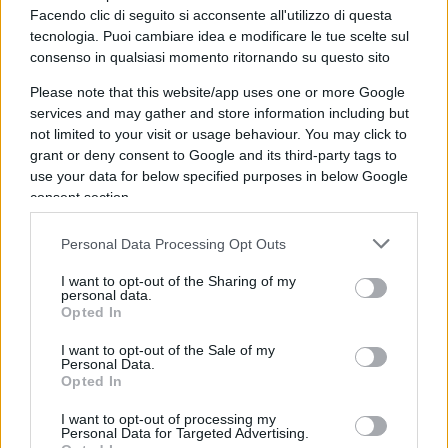
nemico anche superiori a quelli che hanno
Facendo clic di seguito si acconsente all'utilizzo di questa
ricevuto; che bombardano non per salvare la
tecnologia. Puoi cambiare idea e modificare le tue scelte sul
consenso in qualsiasi momento ritornando su questo sito
nostra coscienza (come quando bombardavano le
centrali in Iran per nostro conto) ma per
Please note that this website/app uses one or more Google
services and may gather and store information including but
garantire i loro interessi
.
not limited to your visit or usage behaviour. You may click to
grant or deny consent to Google and its third-party tags to
use your data for below specified purposes in below Google
consent section.
Insomma se per secoli li abbiamo considerati
inermi, oggi che inermi non sono più, ancora non
Personal Data Processing Opt Outs
accettiamo di vederli indipendenti.
I want to opt-out of the Sharing of my
personal data.
Opted In
Insulsi commentatori si chiedono perché i governi
statunitense o inglese non intervengono per
I want to opt-out of the Sale of my
Personal Data.
moderare la loro rabbia
, ma in realtà il
Opted In
problema è chiedersi se gli ebrei abbiano diritto
I want to opt-out of processing my
alla rabbia.
Personal Data for Targeted Advertising.