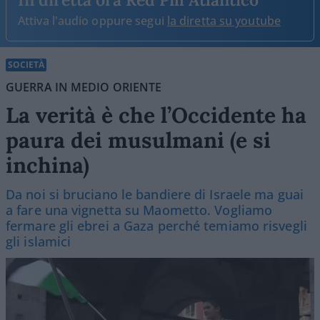
Attiva l'audio oppure segui
la diretta su youtube
SOCIETÀ
GUERRA IN MEDIO ORIENTE
La verità è che l’Occidente ha
paura dei musulmani (e si
inchina)
Da noi si bruciano le bandiere di Israele ma guai
a fare una vignetta su Maometto. Vogliamo
fermare gli ebrei a Gaza perché temiamo risvegli
gli islamici