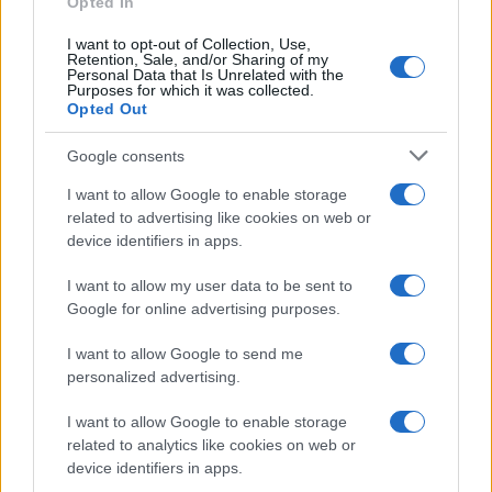
Opted In
I want to opt-out of Collection, Use,
Retention, Sale, and/or Sharing of my
Noi consideriamo normale che l’esercito
Personal Data that Is Unrelated with the
Purposes for which it was collected.
israeliano debba telefonare prima di bombardare,
Opted Out
che l’uso della loro forza debba essere
Google consents
proporzionato secondo il nostro giudizio, che
debbano far passare gli aiuti umanitari, anche se
I want to allow Google to enable storage
related to advertising like cookies on web or
li intercetta
Hamas
per proseguire il martirio del
device identifiers in apps.
popolo Palestinese.
I want to allow my user data to be sent to
Google for online advertising purposes.
Guardiamo in faccia la realtà, noi abbiamo paura
che 15 milioni di ebrei possano svegliare la rabbia
I want to allow Google to send me
di
2 miliardi di musulmani
, per il semplice
personalized advertising.
motivo che mentre gli ebrei non ci spaventano i
I want to allow Google to enable storage
musulmani ci terrorizzano.
related to analytics like cookies on web or
device identifiers in apps.