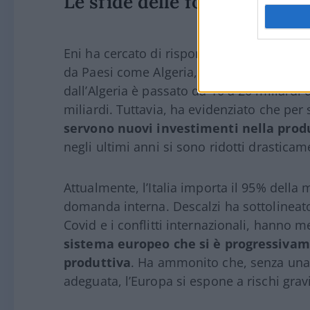
Le sfide delle forniture ene
Eni ha cercato di rispondere alla diminuz
da Paesi come Algeria, Nigeria, Congo e St
dall’Algeria è passato da 10 a 20 miliardi 
miliardi. Tuttavia, ha evidenziato che per
servono nuovi investimenti nella prod
negli ultimi anni si sono ridotti drastica
Attualmente, l’Italia importa il 95% della
domanda interna. Descalzi ha sottolineato c
Covid e i conflitti internazionali, hanno 
sistema europeo che si è progressivame
produttiva
. Ha ammonito che, senza una 
adeguata, l’Europa si espone a rischi gravi