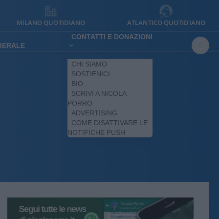
MILANO QUOTIDIANO
ATLANTICO QUOTIDIANO
CONTATTI E DONAZIONI
IBERALE
CHI SIAMO
SOSTIENICI
BIO
SCRIVI A NICOLA
PORRO
ADVERTISING
COME DISATTIVARE LE
NOTIFICHE PUSH