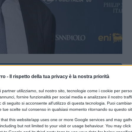
CLICCA QUI
rro -
Il rispetto della tua privacy è la nostra priorità
ri partner utilizziamo, sul nostro sito, tecnologie come i cookie per pers
0:00
/
--:--
annunci, fornire funzionalità per social media e analizzare il nostro traff
 di seguito si acconsente all'utilizzo di questa tecnologia. Puoi cambiar
di Eni, ha definito la chiusura dello
e tue scelte sul consenso in qualsiasi momento ritornando su questo si
ortante degli ultimi 40 anni”. A causa del
 that this website/app uses one or more Google services and may gath
 ha subito un calo drastico, con 4,5 milioni di
including but not limited to your visit or usage behaviour. You may click 
 to Google and its third-party tags to use your data for below specifi