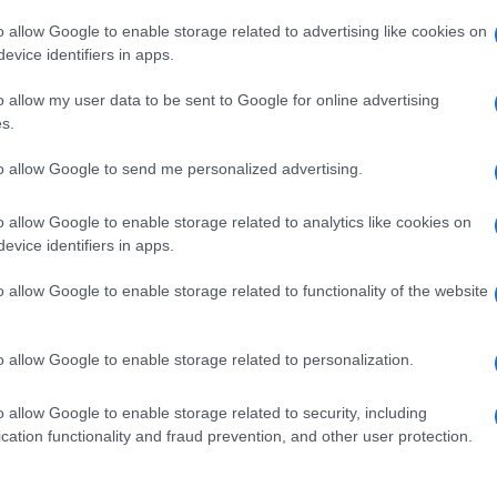
l gas rimanga essenziale per la
o allow Google to enable storage related to advertising like cookies on
innovabili e altre tecnologie non possono
evice identifiers in apps.
mmediata. Ha inoltre auspicato una revisione
o allow my user data to be sent to Google for online advertising
di emissione, considerato troppo penalizzante
s.
i energetici.
to allow Google to send me personalized advertising.
ropee
o allow Google to enable storage related to analytics like cookies on
evice identifiers in apps.
mente in grado di soddisfare autonomamente
levato che il continente consuma circa
60
o allow Google to enable storage related to functionality of the website
 aviazione, ma ne importa il 35% a causa
ent’anni. Oltre al jet fuel, il diesel
o allow Google to enable storage related to personalization.
 lo scorso fine settimana,
600 stazioni di
a gasolio
. Il problema, ha puntualizzato
o allow Google to enable storage related to security, including
bili, non solo ai prezzi.
cation functionality and fraud prevention, and other user protection.