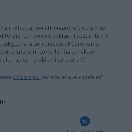
zi ha invitato a non affrontare le emergenze
ito che, per trovare soluzioni sostenibili, è
 adeguarsi a un contesto straordinario.
è una crisi e rincorrerle,” ha concluso.
alla radice i problemi strutturali.”
ciente
cliccare qui
per iscriversi al canale ed
TIN
10
Leggi i commenti