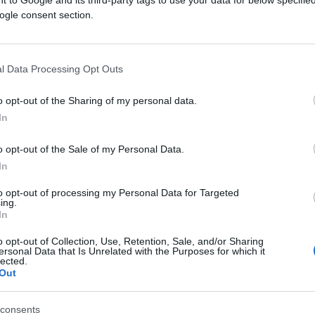
di barili di greggio mancanti all’appello.
ogle consent section.
azione Politica della Lega a Roma, Descalzi
hiede
soluzioni straordinarie
. Ha inoltre
lla pandemia alle tensioni in Ucraina,
l Data Processing Opt Outs
mi energetici.
o opt-out of the Sharing of my personal data.
l bando sul gas russo
In
o opt-out of the Sale of my Personal Data.
In
sario sospendere il
ban
europeo, previsto
metri cubi di gas naturale liquefatto
to opt-out of processing my Personal Data for Targeted
ing.
necessario sospendere il
divieto
che scatterà
In
 metri cubi di gnl (gas naturale liquefatto)
o opt-out of Collection, Use, Retention, Sale, and/or Sharing
imenti chi andrà a produrre questi 20
ersonal Data that Is Unrelated with the Purposes for which it
lected.
nco tale provochi un ulteriore stress,
Out
 europei: “Ma l’Ue non ha ancora un progetto
ntervento ha criticato la dipendenza
consents