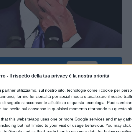
ferite su Google
CLICCA QUI
rro -
Il rispetto della tua privacy è la nostra priorità
i comparire in un’udienza a Bogotá
ri partner utilizziamo, sul nostro sito, tecnologie come i cookie per pers
annunci, fornire funzionalità per social media e analizzare il nostro traff
 di seguito si acconsente all'utilizzo di questa tecnologia. Puoi cambiar
Salvatore Mancuso ha espresso alla Giurisdizione
e tue scelte sul consenso in qualsiasi momento ritornando su questo si
pare all’Udienza Unica della Verità per raccontare
 that this website/app uses one or more Google services and may gath
o colombiano. Mancuso è anche cittadino italiano
including but not limited to your visit or usage behaviour. You may click 
 to Google and its third-party tags to use your data for below specifi