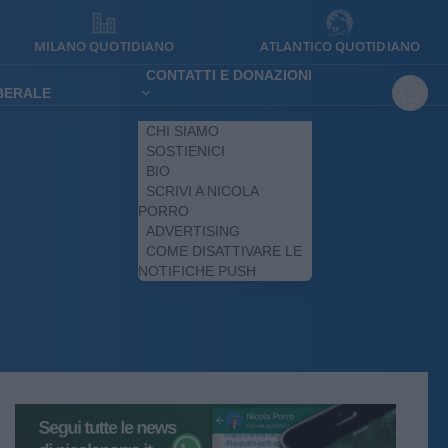
MILANO QUOTIDIANO
ATLANTICO QUOTIDIANO
CONTATTI E DONAZIONI
IBERALE
CHI SIAMO
SOSTIENICI
BIO
SCRIVI A NICOLA
PORRO
ADVERTISING
COME DISATTIVARE LE
NOTIFICHE PUSH