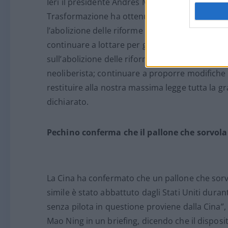
Ieri il presidente Andrés Manuel López Obrado
Trasformazione ha ottenuto l’approvazione del
l’abolizione delle riforme neoliberiste introdo
continuare a lottare per gli ideali della rivolu
sull’abolizione delle riforme contrarie all’int
neoliberista; continuare a proporre modifiche a
restituire alla nostra massima legge tutta la 
dichiarato.
Pechino conferma che il pallone che sorvola 
La Cina ha confermato che un pallone che sorv
simile è stato abbattuto dagli Stati Uniti durante
senza pilota in questione proviene dalla Cina”, 
Mao Ning in un briefing, dicendo che il disposi