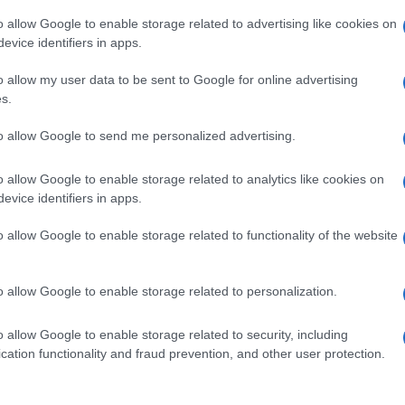
è un “brutto scherzo”. “l’82% delle esportazioni
o allow Google to enable storage related to advertising like cookies on
evice identifiers in apps.
. Gli iraniani non producono nulla di cui i
o, a parte il petrolio, e questo è soggetto a
o allow my user data to be sent to Google for online advertising
matico. Ciò che preoccupa è che Ortega stia
s.
po l’invasione russa dell’Ucraina. “Il Nicaragua
to allow Google to send me personalized advertising.
 un importatore netto di cibo. Non è un Paese che
r problemi logistici, costi e se si faranno acquisti
o allow Google to enable storage related to analytics like cookies on
ega è anche il referente per le relazioni
evice identifiers in apps.
l dicembre 2022, a proposito del rafforzamento
o allow Google to enable storage related to functionality of the website
 del Costa Rica, Luis Guillermo Solis, disse che si
ione di una base russa nel cuore della regione.
o allow Google to enable storage related to personalization.
iberiste” della Costituzione
o allow Google to enable storage related to security, including
cation functionality and fraud prevention, and other user protection.