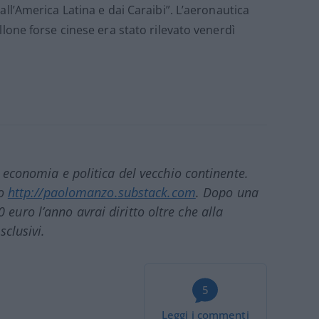
l’America Latina e dai Caraibi”. L’aeronautica
one forse cinese era stato rilevato venerdì
u economia e politica del vecchio continente.
zo
http://paolomanzo.
substack.com
. Dopo una
uro l’anno avrai diritto oltre che alla
sclusivi.
5
Leggi i commenti