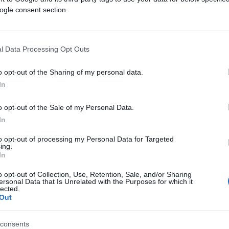
ogle consent section.
nti venezuelani in Canada
l Data Processing Opt Outs
o opt-out of the Sharing of my personal data.
menti di migranti venezuelani in Canada. Due
In
Grande Mela.
o opt-out of the Sale of my Personal Data.
In
ran in America centrale
to opt-out of processing my Personal Data for Targeted
ing.
In
 ha suggerito di trasformare il Nicaragua in una
o opt-out of Collection, Use, Retention, Sale, and/or Sharing
ersonal Data that Is Unrelated with the Purposes for which it
e la visita in settimana del ministro degli Esteri
lected.
tore del messaggio Laureano Ortega, figlio della
Out
Uniti a Panama, John Feeley, esperto della
consents
 diplomatico del suo Paese, ha affermato che la