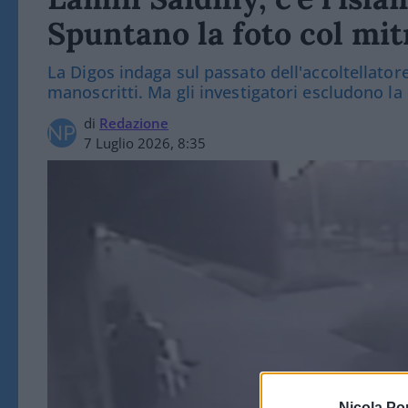
Spuntano la foto col mitr
La Digos indaga sul passato dell'accoltellatore
manoscritti. Ma gli investigatori escludono la
di
Redazione
7 Luglio 2026, 8:35
Nicola Po