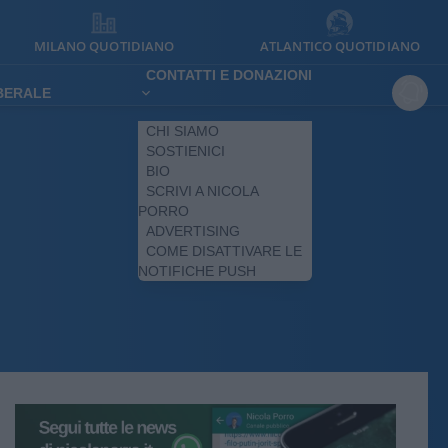
MILANO QUOTIDIANO
ATLANTICO QUOTIDIANO
CONTATTI E DONAZIONI
IBERALE
CHI SIAMO
SOSTIENICI
BIO
SCRIVI A NICOLA
PORRO
ADVERTISING
COME DISATTIVARE LE
NOTIFICHE PUSH