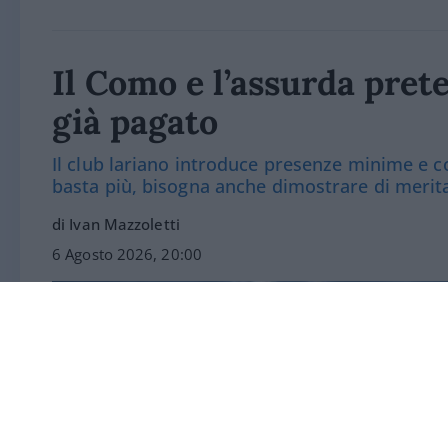
Il Como e l’assurda prete
già pagato
Il club lariano introduce presenze minime e co
basta più, bisogna anche dimostrare di merit
di Ivan Mazzoletti
6 Agosto 2026, 20:00