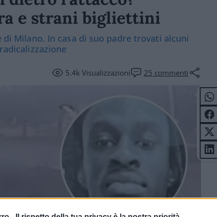
a e strani bigliettini
 di Milano. In casa di suo padre trovati alcuni
 radicalizzazione
5.4k
Visualizzazioni
25
commenti
rro -
Il rispetto della tua privacy è la nostra priorità