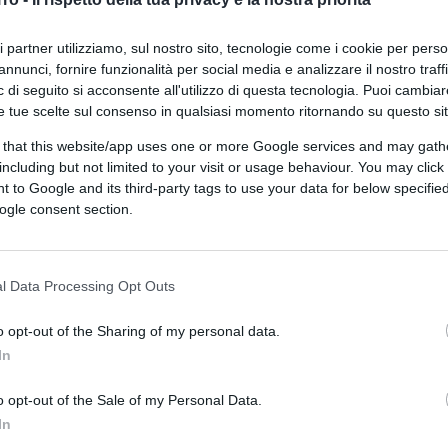
ri partner utilizziamo, sul nostro sito, tecnologie come i cookie per pers
annunci, fornire funzionalità per social media e analizzare il nostro traff
 di seguito si acconsente all'utilizzo di questa tecnologia. Puoi cambiar
e tue scelte sul consenso in qualsiasi momento ritornando su questo si
 that this website/app uses one or more Google services and may gath
including but not limited to your visit or usage behaviour. You may click 
 to Google and its third-party tags to use your data for below specifi
ogle consent section.
ferite su Google
CLICCA QUI
l Data Processing Opt Outs
0:00
/
--:--
o opt-out of the Sharing of my personal data.
In
aso”. Non c’è solo il periodo di detenzione
 sparito nel nulla per settimane, senza che i
o opt-out of the Sale of my Personal Data.
sato (e dal presente) di
Lamin Saidilly,
In