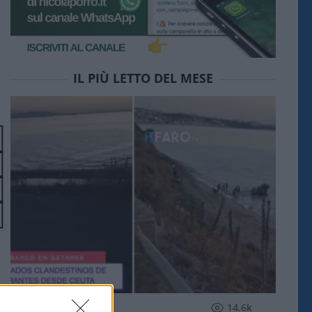
IL PIÙ LETTO DEL MESE
ESTERI
14.6k