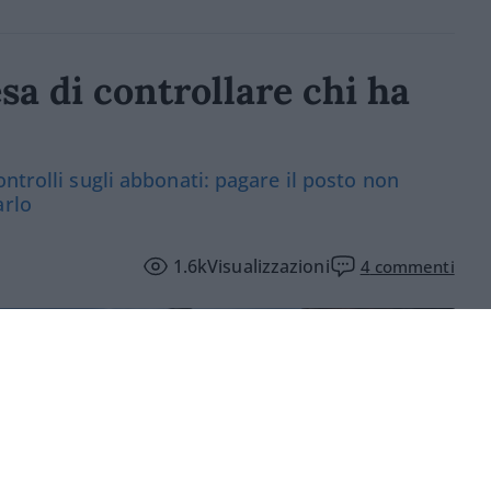
sa di controllare chi ha
ntrolli sugli abbonati: pagare il posto non
arlo
1.6k
Visualizzazioni
4
commenti