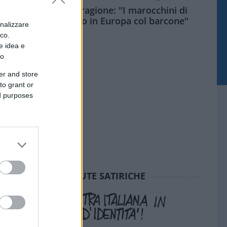
Meloni aveva ragione: "I marocchini di
Ceuta sbarcano in Europa col barcone"
onalizzare
ico.
e idea e
to
er and store
to grant or
ed purposes
SEDUTE SATIRICHE