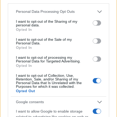
priori apparentemente innocui e di uso corrente
possono condurre, sulla base di argomenti solidi,
Personal Data Processing Opt Outs
a idee dubbie». Tutto ciò rimette in discussione la
I want to opt-out of the Sharing of my
cristallina e illuminista teoria della razionalità.
personal data.
Opted In
Che fine fa la Ragione, dei singoli, dello Stato, del
I want to opt-out of the Sale of my
Personal Data.
pensiero comune, se essa può essere vittima di
Opted In
un a priori, o peggio ancora di una credenza,
I want to opt-out of processing my
quasi religiosa?
Personal Data for Targeted Advertising.
Opted In
I want to opt-out of Collection, Use,
Retention, Sale, and/or Sharing of my
Il discorso di Boudon non porta al relativismo
,
Personal Data that Is Unrelated with the
Purposes for which it was collected.
etico o sociale, ma al contrario è solo uno
Opted Out
strumento per comprendere i fenomeni che ci
Google consents
circondano, come oggi si direbbe, in modo laico.
Gli a priori debbono essere soggetti a critica e sia
I want to allow Google to enable storage
related to advertising like cookies on web or