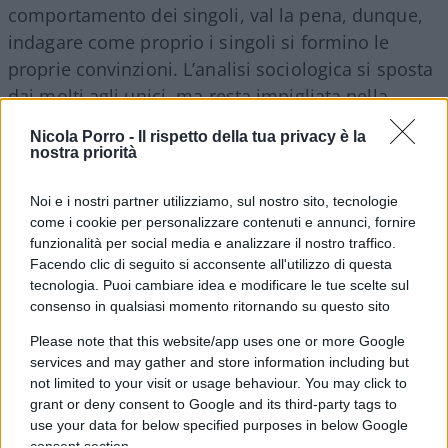
comportamento dei singoli, val la pena, dunque,
indagare come proprio i singoli si formino le
proprie convinzioni. L’analisi sociologica si sposta
dai molti agli unici, ma resta impigliata nella
medesima domanda: perché si comporta così?
Nicola Porro -
Il rispetto della tua privacy è la
Riprendere per le mani un bellissimo testo
nostra priorità
pubblicato da Rusconi nel 1993,
L’arte di
persuadere se stessi
, è ciò che a questo punto ci
Noi e i nostri partner utilizziamo, sul nostro sito, tecnologie
come i cookie per personalizzare contenuti e annunci, fornire
serve per fare un passo avanti.
funzionalità per social media e analizzare il nostro traffico.
Facendo clic di seguito si acconsente all'utilizzo di questa
tecnologia. Puoi cambiare idea e modificare le tue scelte sul
consenso in qualsiasi momento ritornando su questo sito
Se vogliamo andare avanti rispetto
Please note that this website/app uses one or more Google
all’intuizione austriaca dell’individualismo
services and may gather and store information including but
metodologico
. «Gli uomini hanno spesso delle
not limited to your visit or usage behaviour. You may click to
buone ragioni scrive Boudon per credere ad idee
grant or deny consent to Google and its third-party tags to
false o dubbie», il motivo è che spesso «degli a
use your data for below specified purposes in below Google
consent section.