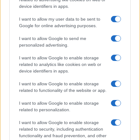
nella conoscenza ordinaria, come in quella
device identifiers in apps.
scientifica, sono onnipresenti, «ma ciò non mette
in pericolo la capacità della conoscenza di
I want to allow my user data to be sent to
raggiungere la verità e l’oggettività».
Google for online advertising purposes.
I want to allow Google to send me
Vediamo di tirare le fila
. Ciò che conta sono gli
personalized advertising.
individui. Essi, pensano gli economisti alla Hayek,
I want to allow Google to enable storage
non reagiscono in modo uniforme ai grandi
related to analytics like cookies on web or
aggregati macroeconomici, ad esempio l’indice
device identifiers in apps.
generale dei prezzi. Il loro comportamento, figlio
I want to allow Google to enable storage
degli incentivi personali, è anche soggetto a
related to functionality of the website or app.
credenze, magie, superstizioni. Queste ultime
hanno una loro ragione d’essere, poiché spesso
I want to allow Google to enable storage
related to personalization.
nascono da argomenti solidi.
I want to allow Google to enable storage
related to security, including authentication
functionality and fraud prevention, and other