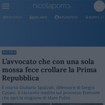
POLITICO
MILANO
ATLANTICO
ZUPPA DI
POLITICA
L’avvocato che con una sola
mossa fece crollare la Prima
Repubblica
È morto Giuliano Spazzali, difensore di Sergio
Cusani. Il racconto inedito sul processo Enimont
che aprì la stagione di Mani Pulite