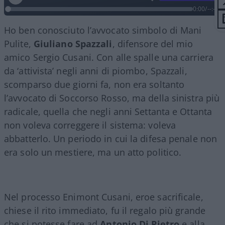
0:00
/
--:--
Ho ben conosciuto l’avvocato simbolo di Mani
Pulite,
Giuliano Spazzali
, difensore del mio
amico Sergio Cusani. Con alle spalle una carriera
da ‘attivista’ negli anni di piombo, Spazzali,
scomparso due giorni fa, non era soltanto
l’avvocato di Soccorso Rosso, ma della sinistra più
radicale, quella che negli anni Settanta e Ottanta
non voleva correggere il sistema: voleva
abbatterlo. Un periodo in cui la difesa penale non
era solo un mestiere, ma un atto politico.
Nel processo Enimont Cusani, eroe sacrificale,
chiese il rito immediato, fu il regalo più grande
che si potesse fare ad
Antonio Di Pietro
e alla