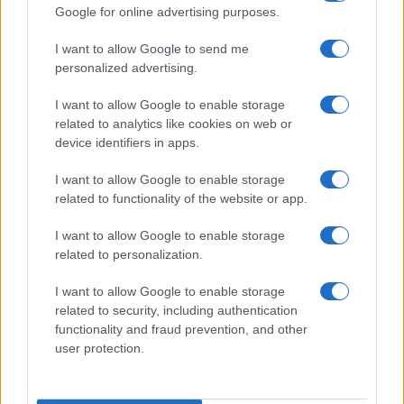
Google for online advertising purposes.
Forse tutto cominciò proprio lì: quando qualcuno
scambiò la velocità per giustizia e non capì che
I want to allow Google to send me
stava soltanto cambiando il regime della storia.
personalized advertising.
I want to allow Google to enable storage
related to analytics like cookies on web or
device identifiers in apps.
Luigi Bisignani, 26 gennaio 2026
I want to allow Google to enable storage
Nicolaporro.it è anche su Whatsapp. È
related to functionality of the website or app.
sufficiente
cliccare qui
per iscriversi al canale ed
I want to allow Google to enable storage
essere sempre aggiornati (gratis).
related to personalization.
I want to allow Google to enable storage
related to security, including authentication
7
functionality and fraud prevention, and other
user protection.
Leggi i commenti