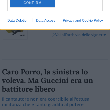
SEDUTE SATIRICHE
CONFIRM
Vignetta del 07/08/2026
Data Deletion
Data Access
Privacy and Cookie Policy
Vai all'archivio delle vignette
Caro Porro, la sinistra lo
voleva. Ma Guccini era un
battitore libero
Il cantautore non era coercibile all'ottusa
militanza che è tanto gradita al potere