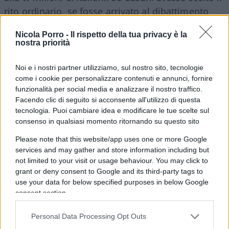
rito ordinario, se fosse arrivato al dibattimento
insieme agli altri indagati, la messinscena sarebbe
Nicola Porro -
Il rispetto della tua privacy è la
stata impossibile. Sarebbe stato un processo vero.
nostra priorità
Il paradosso è feroce: a essere difesa male non fu
Noi e i nostri partner utilizziamo, sul nostro sito, tecnologie
come i cookie per personalizzare contenuti e annunci, fornire
soltanto la posizione di Cusani. Fu la Prima
funzionalità per social media e analizzare il nostro traffico.
Repubblica.
Facendo clic di seguito si acconsente all'utilizzo di questa
tecnologia. Puoi cambiare idea e modificare le tue scelte sul
consenso in qualsiasi momento ritornando su questo sito
Please note that this website/app uses one or more Google
La sinistra più estrema, quella che Spazzali aveva
services and may gather and store information including but
difeso negli anni più duri, quel risultato lo aveva
not limited to your visit or usage behaviour. You may click to
sempre sognato
: far cadere il Palazzo
grant or deny consent to Google and its third-party tags to
dall’esterno
, senza vincere elezioni, senza
use your data for below specified purposes in below Google
consent section.
governare. Mani Pulite riuscì dove la politica
aveva fallito. E il processo Cusani fu la crepa
Personal Data Processing Opt Outs
decisiva. Oggi si dirà che era inevitabile. Non lo è