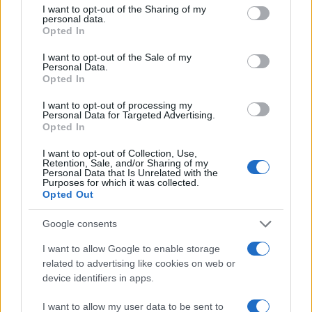
I want to opt-out of the Sharing of my
mai.
personal data.
Opted In
A spiegarmelo allora fu un altro grande avvocato
I want to opt-out of the Sale of my
Personal Data.
di sinistra, Enzo Lo Giudice, difensore di Craxi:
Opted In
l’unico ad aver compreso fino in fondo le
I want to opt-out of processing my
distorsioni della Procura di Milano, messe in atto
Personal Data for Targeted Advertising.
Opted In
con la complicità di molti suoi colleghi.
I want to opt-out of Collection, Use,
Retention, Sale, and/or Sharing of my
Personal Data that Is Unrelated with the
Purposes for which it was collected.
Spazzali se ne va con il suo segreto. Cusani
ha
Opted Out
pagato un prezzo umano e professionale
Google consents
altissimo
. La politica ha attraversato anni di crisi
con l’estinzione dei partiti, il conflitto politica-
I want to allow Google to enable storage
related to advertising like cookies on web or
magistratura è ancora oggi irrisolto e il sistema ne
device identifiers in apps.
fa le spese.
I want to allow my user data to be sent to