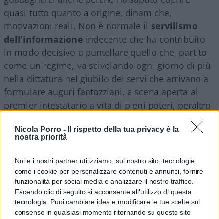
quasi tutto quanto a origine, dinamiche,
motivazioni reali. Non è normale il
servilismo
dell’informazione
indecente che ha contribuito
in modo decisivo a puntellare quello che, partito
come un regime, va scivolando ogni giorno di più
nella dittatura nel giubilo dei servi che arrivano a
formulare auguri fantozziani, a scena aperta al
premier intestatario a vita di pieni poteri, peraltro
deleteri.
Nicola Porro -
Il rispetto della tua privacy è la
nostra priorità
Non è normale, anche se del tutto scontato, un
Ordine dei giornalisti che consenta tutto questo in
Noi e i nostri partner utilizziamo, sul nostro sito, tecnologie
come i cookie per personalizzare contenuti e annunci, fornire
barba ad ogni deontologia professionale. Non è
funzionalità per social media e analizzare il nostro traffico.
normale l’elaborazione della paura, il panopticon
Facendo clic di seguito si acconsente all'utilizzo di questa
dell’angoscia che ha avvolto 60 milioni di indigeni
tecnologia. Puoi cambiare idea e modificare le tue scelte sul
(tutti meno i clandestini) i quali ancora oggi,
consenso in qualsiasi momento ritornando su questo sito