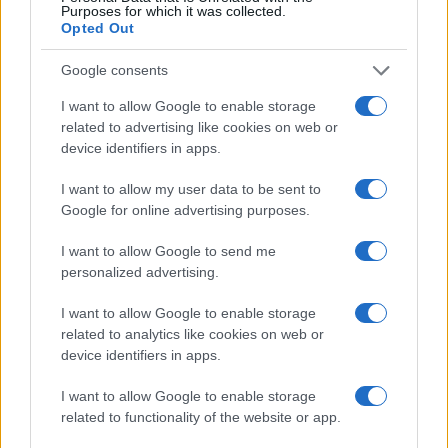
Purposes for which it was collected.
ponti ballerini e dei conti saltimbanchi.
Opted Out
Google consents
I want to allow Google to enable storage
Non è normale l’infornata di tasse scaricata su chi
related to advertising like cookies on web or
è già stato distrutto dalla chiusura ma per il quale
device identifiers in apps.
non c’è pietà. Non è normale, dopo tanta
I want to allow my user data to be sent to
inettitudine non giureremmo così innocente,
Google for online advertising purposes.
l’esaltazione messianica di un premier che
compare su un ponte ricostruito allarga le braccia
I want to allow Google to send me
personalized advertising.
e dietro gli compare o gli ritoccano l’arcobaleno.
Non è normale, infine, un presidente della
I want to allow Google to enable storage
Repubblica che consente tutto questo. Consente
related to analytics like cookies on web or
non è la parola giusta: non vede, assente nel
device identifiers in apps.
silenzio, complice a oltranza, latitante nelle sue
I want to allow Google to enable storage
prerogative mentre le stesse opposizioni non
related to functionality of the website or app.
sanno o non vogliono metterlo duramente di