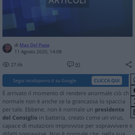
ARTICOLI
di
Max Del Papa
11 Agosto 2020, 14:08
27.6k
91
Segui nicolaporro.it su Google
CLICCA QUI
È arrivato il momento di rendere anormale ciò che
normale non è anche se la grancassa lo spaccia
per tale. Ebbene, non è normale un
presidente
del Consiglio
in batteria, creato come un virus,
capace di mutazioni improvvise per sopravvivere e
difatti sopravvive. Non è normale che, nella sua