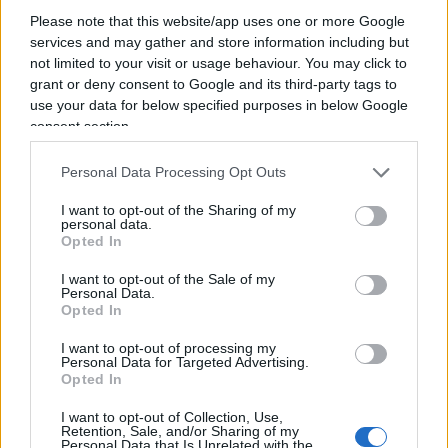
agosto, si costringono a girare con la mascherina
Please note that this website/app uses one or more Google
in faccia, o, come dice la veterinaria Capua, sul
services and may gather and store information including but
not limited to your visit or usage behaviour. You may click to
muso, come tanti monatti anche se non
grant or deny consent to Google and its third-party tags to
saprebbero dire il perché, giusto per scaramanzia,
use your data for below specified purposes in below Google
per obbedienza, per spirito pavloviano: una
consent section.
condizione devastante, assai più letale del virus
Personal Data Processing Opt Outs
stesso, i cui effetti sono conclamati, sono
endemici e persisteranno nella psiche collettiva,
I want to opt-out of the Sharing of my
personal data.
nelle sue rimozioni, nelle sue rassegnazioni. Non
Opted In
è normale la selva oscura di adempimenti, di
I want to opt-out of the Sale of my
norme-gramigna, di labirinti burocratici cresciuta
Personal Data.
rigogliosamente in questi mesi di clausura quasi
Opted In
del tutto pretestuosa. Non è normale un comparto
I want to opt-out of processing my
Personal Data for Targeted Advertising.
pubblico pagato per stare a casa, per non
Opted In
produrre ma che di fatto è stato l’unico a
beneficiare, perfino a profittare della grande
I want to opt-out of Collection, Use,
Retention, Sale, and/or Sharing of my
ignota malattia. L’unico insieme ai Benetton dei
Personal Data that Is Unrelated with the