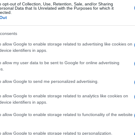
me?
o opt-out of Collection, Use, Retention, Sale, and/or Sharing
ersonal Data that Is Unrelated with the Purposes for which it
lected.
Out
consents
rese agli inquirenti, la colpa sarebbe da
 abbattuta di fronte a Palermo. Certo: il
o allow Google to enable storage related to advertising like cookies on
evice identifiers in apps.
brutto, anche se forse non di questa
vato “all’improvviso” nel bel mezzo di una
o allow my user data to be sent to Google for online advertising
osto, quando sulla nave la situazione
s.
a cambia. “È venuto a svegliarmi il
to allow Google to send me personalized advertising.
no 20 nodi di vento
– dirà il comandante ai
vamente era così. Sono uscito subito e
ho
o allow Google to enable storage related to analytics like cookies on
tuazione non mi piaceva…”.
Allarme, ma non
evice identifiers in apps.
 restano nelle loro cabine, dove troveranno
o allow Google to enable storage related to functionality of the website
barca si inclina di 45 gradi e i marinai
conta così: “Siamo risaliti in qualche modo
na catena umana per salvare chi riusciva ad
o allow Google to enable storage related to personalization.