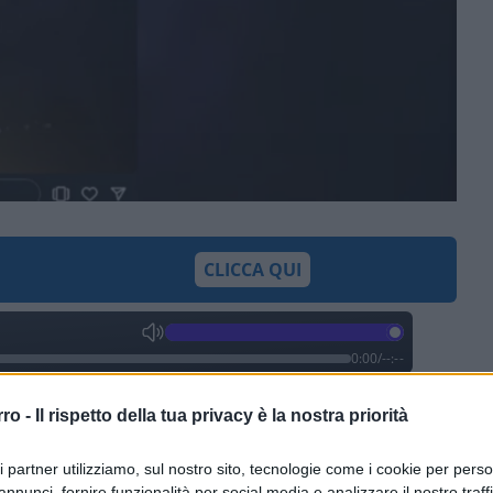
CLICCA QUI
0:00
/
--:--
sian
cominciano a cadere, piano piano.
rro -
Il rispetto della tua privacy è la nostra priorità
, il magnate britannico morto insieme alla
 fronte a Porticello? Tutta colpa del meteo,
ri partner utilizziamo, sul nostro sito, tecnologie come i cookie per pers
annunci, fornire funzionalità per social media e analizzare il nostro traff