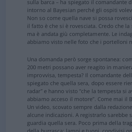
sulla barca – ha spiegato il comandante 
intorno al Bayesian perché gli ospiti vole
Non so come quella nave si possa rovesci
il fatto è che si è rovesciata. Credo che la 
ma è andata giù completamente. Le indag
abbiamo visto nelle foto che i portelloni n
Una domanda però sorge spontanea: come è
200 metri possano aver reagito in maniera
improvvisa, tempesta? Il comandante del
spiegato che quella sera, dopo essere rien
radar” e hanno visto “che la tempesta si a
abbiamo acceso il motore”. Come mai il B
Un video, scovato sempre dalla redazione
alcune indicazioni. A registrarlo sarebbe 
guardia quella sera. Poco prima della tra
della burrasca: lampi e tuoni, condivisi 