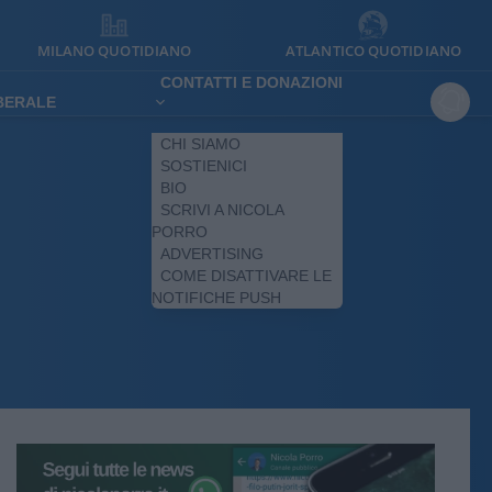
MILANO QUOTIDIANO
ATLANTICO QUOTIDIANO
CONTATTI E DONAZIONI
IBERALE
CHI SIAMO
SOSTIENICI
BIO
SCRIVI A NICOLA
PORRO
ADVERTISING
COME DISATTIVARE LE
NOTIFICHE PUSH