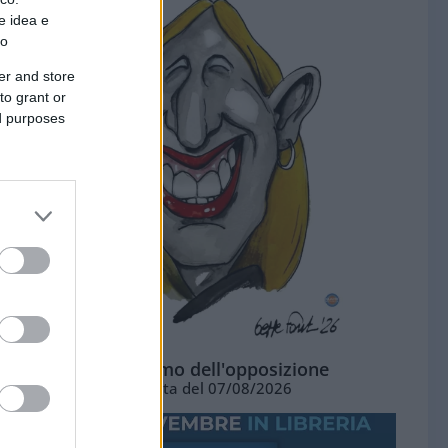
e idea e
to
er and store
to grant or
ed purposes
L'ottimismo dell'opposizione
Vignetta del 07/08/2026