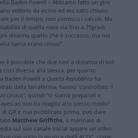
della Baden Powell – Abbiamo fatto un giro
vano vederlo da vicino ed era tutto chiuso.
are per il tempo, non conosco i calcoli. Ma
stabilità di quella nave sia fino a 75gradi,
ini diranno quello che è successo, ma noi
ella barca erano chiusi”.
 possibile che due navi a distanza di soli
 così diversa alla stessa, per quanto
la Baden Powell a
Quarta Repubblica
ha
trati dalla terraferma, hanno “controllato il
vvicinava”, quindi “ci siamo preparati e
ayesian non ha reagito allo stesso modo?
 di QR e mai pubblicato prima, può dare
stato
Matthew Griffiths
, il marinaio di
gedia sul suo canale social appare un video
online con sotto la musica degli ACDC, come