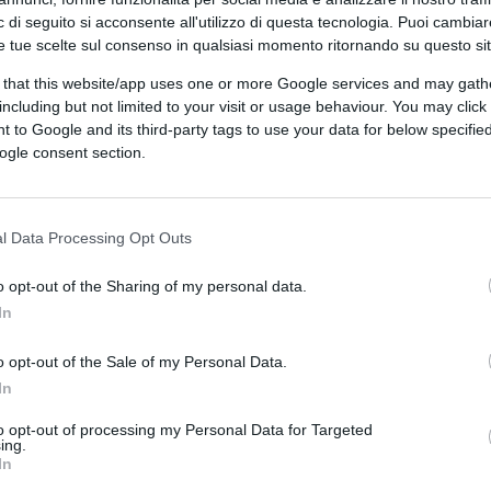
paggio, che si è salvato, fatta eccezione
 di seguito si acconsente all'utilizzo di questa tecnologia. Puoi cambiar
che errore? Una testimonianza esclusiva
e tue scelte sul consenso in qualsiasi momento ritornando su questo si
ografie mai viste prima mettono in dubbio
 that this website/app uses one or more Google services and may gath
including but not limited to your visit or usage behaviour. You may click 
 to Google and its third-party tags to use your data for below specifi
ogle consent section.
iù ristretto riserbo. E lo fa dopo aver
l Data Processing Opt Outs
itto nel registro degli indagati tre membri
o opt-out of the Sharing of my personal data.
field
, il marinaio
Matthew Griffiths
e
In
 poi ripartiti a bordo di jet privati. Fino ad
del Ceo della società proprietaria
o opt-out of the Sale of my Personal Data.
po aver escluso come causa la rottura
In
ntro il possibile
portellone di poppa
to opt-out of processing my Personal Data for Targeted
acqua di entrare, riempire due
ing.
In
lare a picco. La nave “inaffondabile”,