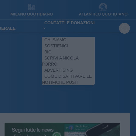
MILANO QUOTIDIANO
ATLANTICO QUOTIDIANO
CONTATTI E DONAZIONI
IBERALE
CHI SIAMO
SOSTIENICI
BIO
SCRIVI A NICOLA
PORRO
ADVERTISING
COME DISATTIVARE LE
NOTIFICHE PUSH