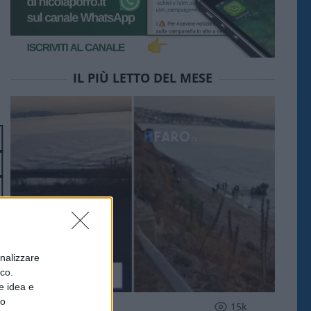
IL PIÙ LETTO DEL MESE
onalizzare
ico.
e idea e
to
ESTERI
15k