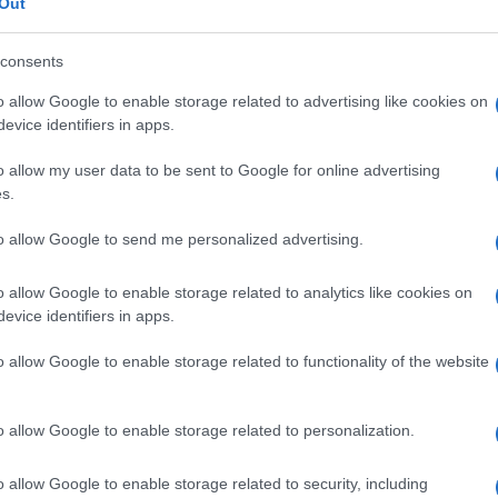
Out
i. Diciamocelo con coraggio: dobbiamo fare
o di 7.000 km di autostrade, la Germania ne
consents
 12.000, noi abbiamo necessità di aumentare
 spiegando come, di fatto, il nostro Paese
o allow Google to enable storage related to advertising like cookies on
evice identifiers in apps.
di sviluppo della rete autostradale.
o allow my user data to be sent to Google for online advertising
s.
vranno essere
nuovi investimenti
e allo
to allow Google to send me personalized advertising.
ività di manutenzione, che sarà facilitata se
’inizio di un percorso di sviluppo
o allow Google to enable storage related to analytics like cookies on
evice identifiers in apps.
ardo ricordiamo la digitalizzazione, che
are a zero il tasso di mortalità. Significa
o allow Google to enable storage related to functionality of the website
fica avere anche più automezzi all’interno
attoni ai nostri microfoni, citando anche il
o allow Google to enable storage related to personalization.
o sempre più strategico dell’intermodalità.
rasporto su gomma, su rotaia e su acqua.
o allow Google to enable storage related to security, including