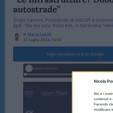
autostrade”
Diego Cattoni, Presidente di AISCAT e Ammini
SpA: "Da noi solo 7mila km, in Germania 14mi
di
Marco Leardi
31 Luglio 2023, 16:42
Segui nicolaporro.it su Google
Ascolta l'articolo
Nicola Po
Video
Player
Noi e i nost
contenuti e 
Facendo clic
modificare l