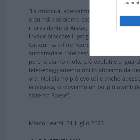
authenti
“La mobilità, specialmente del traffico p
e quindi dobbiamo essere preparati alle s
il presidente di Aiscat, rispondendo idea
invece bloccare il progresso in nome di u
Cattoni ha infine ricordato come l’Italia
autostradale. “Nel resto dell’Europa del 
perché siamo molto più evoluti e ci guar
telepedaggiamento noi lo abbiamo da decin
ora. Noi siamo più evoluti e anche adesso,
ecologica, ci troviamo un po’ più avanti de
sistema Paese”.
Marco Leardi, 31 luglio 2023