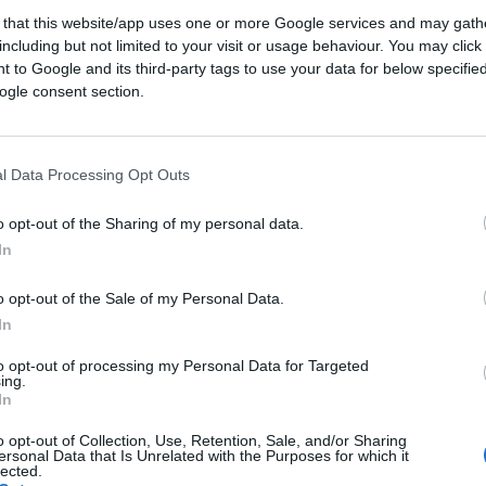
 that this website/app uses one or more Google services and may gath
including but not limited to your visit or usage behaviour. You may click 
 to Google and its third-party tags to use your data for below specifi
ogle consent section.
l Data Processing Opt Outs
o opt-out of the Sharing of my personal data.
In
05:51
o opt-out of the Sale of my Personal Data.
In
“Dove c’è mobilità, c’è sviluppo”.
Diego
to opt-out of processing my Personal Data for Targeted
tratore Delegato di Autostrada del Brennero
ing.
In
artenza 2023
di Bari. Da noi intervistato, il
 l’Italia debba superare timori e ritrosie
o opt-out of Collection, Use, Retention, Sale, and/or Sharing
ersonal Data that Is Unrelated with the Purposes for which it
strutture stradali. “Oggi abbiamo necessità
lected.