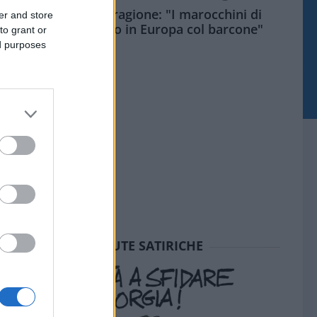
Meloni aveva ragione: "I marocchini di
er and store
Ceuta sbarcano in Europa col barcone"
to grant or
ed purposes
SEDUTE SATIRICHE