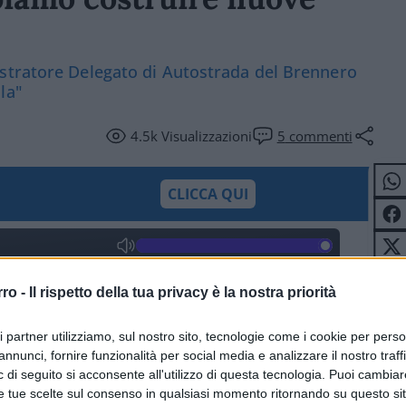
stratore Delegato di Autostrada del Brennero
la"
4.5k
Visualizzazioni
5
commenti
CLICCA QUI
0:00
/
--:--
rro -
Il rispetto della tua privacy è la nostra priorità
ri partner utilizziamo, sul nostro sito, tecnologie come i cookie per pers
annunci, fornire funzionalità per social media e analizzare il nostro traff
 di seguito si acconsente all'utilizzo di questa tecnologia. Puoi cambiar
e tue scelte sul consenso in qualsiasi momento ritornando su questo si