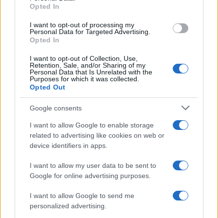
Opted In
offensiva politica nell’intervista concessa a TF1.
“Farò campagna elettorale senza braccialetto
I want to opt-out of processing my
Personal Data for Targeted Advertising.
elettronico”, ha dichiarato. “Poiché ho la
Opted In
possibilità di presentare ricorso in Cassazione, ciò
I want to opt-out of Collection, Use,
sospende le pene inflitte dalla Corte d’Appello”, ha
Retention, Sale, and/or Sharing of my
Personal Data that Is Unrelated with the
spiegato la leader dei deputati del
Purposes for which it was collected.
Rassemblement National. C’è solo un problema: la
Opted Out
decisione della Suprema Corte potrebbe arrivare
Google consents
nel bel mezzo della campagna elettorale. E se
I want to allow Google to enable storage
confermasse il braccialetto? “Vedremo”, ha
related to advertising like cookies on web or
risposto lei.
device identifiers in apps.
I want to allow my user data to be sent to
Google for online advertising purposes.
Poi l’annuncio destinato a segnare l’inizio della
I want to allow Google to send me
sua nuova corsa all’Eliseo: “Da questa sera sono
personalized advertising.
candidata alle elezioni presidenziali”, aggiungendo