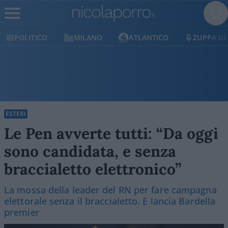
MILANO
ATLANTICO
ZUPPA DI PORRO
E
ESTERI
Le Pen avverte tutti: “Da oggi
sono candidata, e senza
braccialetto elettronico”
La mossa della leader del RN per fare campagna
elettorale senza il braccialetto. E lancia Bardella
premier