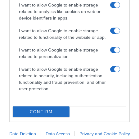
subito dopo: “Non cambierò idea”. Infine la
I want to allow Google to enable storage
chiusura, con un messaggio rivolto tanto ai
related to analytics like cookies on web or
device identifiers in apps.
sostenitori quanto agli avversari: “
Non esiste più
alcuno scenario in cui io non possa
I want to allow Google to enable storage
candidarmi
“, ha affermato ancora la presidente
related to functionality of the website or app.
del gruppo parlamentare del Rassemblement
I want to allow Google to enable storage
National all’Assemblea Nazionale.
related to personalization.
I want to allow Google to enable storage
Nicolaporro.it è anche su Whatsapp. È
related to security, including authentication
sufficiente
cliccare qui
per iscriversi al canale ed
functionality and fraud prevention, and other
essere sempre aggiornati (gratis).
user protection.
#MARINE LE PEN
CONFIRM
6
Data Deletion
Data Access
Privacy and Cookie Policy
Leggi i commenti