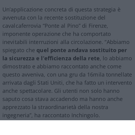
Un’applicazione concreta di questa strategia è
avvenuta con la recente sostituzione del
cavalcaferrovia “Ponte al Pino” di Firenze,
imponente operazione che ha comportato
inevitabili interruzioni alla circolazione. “Abbiamo
spiegato che
quel ponte andava sostituito per
la sicurezza e l’efficienza della rete
, lo abbiamo
dimostrato e abbiamo raccontato anche come
questo avveniva, con una gru da 16mila tonnellate
arrivata dagli Stati Uniti, che ha fatto un intervento
anche spettacolare. Gli utenti non solo hanno
saputo cosa stava accadendo ma hanno anche
apprezzato la straordinarietà della nostra
ingegneria”, ha raccontato Inchingolo.
Il racconto del Gruppo Fs, ha aggiunto l’esperto, si