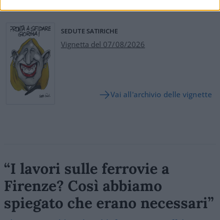
SEDUTE SATIRICHE
Vignetta del 07/08/2026
Vai all'archivio delle vignette
“I lavori sulle ferrovie a
Firenze? Così abbiamo
spiegato che erano necessari”