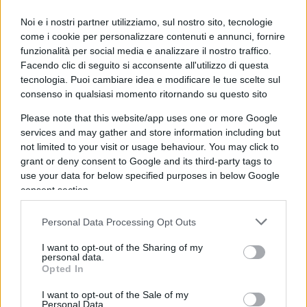
quarta candidatura all’Eliseo.
Noi e i nostri partner utilizziamo, sul nostro sito, tecnologie
come i cookie per personalizzare contenuti e annunci, fornire
funzionalità per social media e analizzare il nostro traffico.
Facendo clic di seguito si acconsente all'utilizzo di questa
La Corte d’Appello ha confermato la responsabilità
tecnologia. Puoi cambiare idea e modificare le tue scelte sul
penale della leader del RN, ma ha rimodulato la
consenso in qualsiasi momento ritornando su questo sito
pena: il periodo di ineleggibilità è stato ridotto,
Please note that this website/app uses one or more Google
consentendole di rientrare nei tempi utili per
services and may gather and store information including but
not limited to your visit or usage behaviour. You may click to
presentarsi alle
presidenziali del 2027
. Resta
grant or deny consent to Google and its third-party tags to
invece la previsione del
braccialetto elettronico
use your data for below specified purposes in below Google
per un anno, anche se Le Pen ha già annunciato il
consent section.
ricorso in Cassazione, sostenendo che questo
Personal Data Processing Opt Outs
sospenderà l’esecuzione della misura durante
l’iter giudiziario.
I want to opt-out of the Sharing of my
personal data.
Opted In
È proprio su questo punto che la leader del
I want to opt-out of the Sale of my
Rassemblement National ha costruito la sua
Personal Data.