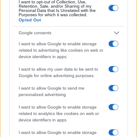
I want to opt-out of Collection, Use,
filosofia. “Direi che è stata una bella corsa, ho
Retention, Sale, and/or Sharing of my
Personal Data that Is Unrelated with the
avuto l’occasione di conoscere tante persone,
Purposes for which it was collected.
girare nei mercati e confrontarmi su tanti temi.
Opted Out
Speravo obiettivamente in un risultato migliore”,
Google consents
ha detto all’
Adnkronos
. “Le elezioni regionali sono
I want to allow Google to enable storage
sicuramente le più difficili insieme alla comunali
related to advertising like cookies on web or
perché devi portare i cittadini a scrivere il tuo
device identifiers in apps.
nome in cabina”. Lui è contento, ma non c’è
riuscito. O non abbastanza.
E adesso che farà?
I want to allow my user data to be sent to
Google for online advertising purposes.
Inizierà una carriera politica? Smetterà di fare
l’oracolo del Covid, visto e considerato che ormai
I want to allow Google to send me
non lo si può certo considerare uno scienziato
personalized advertising.
“super partes”? No, ovviamente. “Tornerò al mio
I want to allow Google to enable storage
lavoro, ma voglio continuare a impegnarmi per far
related to analytics like cookies on web or
tornare i cittadini al voto. È la partecipazione
device identifiers in apps.
civica che occorre recuperare”. Auguroni.
I want to allow Google to enable storage