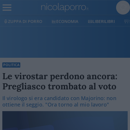
ECONOMIA
LIBERILIBRI
SHOP
SOSTIENICI
POLITICA
Le virostar perdono ancora:
Pregliasco trombato al voto
Il virologo si era candidato con Majorino: non
ottiene il seggio. "Ora torno al mio lavoro"