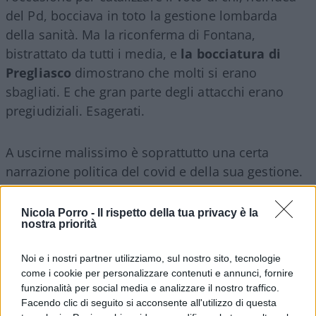
del Pd, bocciava in toto la gestione lombarda
della sanità. Ma la riconferma di Fontana,
bistrattato da tutti i media, e
la bocciatura di
Pregliasco
dimostrano che molti si erano
sbagliati. E che gran parte degli attacchi erano
pregiudiziali. Esagerati.
A uscirne malissimo è soprattutto una certa
narrazione politica del covid e della sua gestione.
Lo si era capito anche con le elezioni politiche.
Pier Luigi Lopalco
era stato sconfitto nel collegio
Nicola Porro -
Il rispetto della tua privacy è la
nostra priorità
uninominale in Puglia. E nonostante Crisanti abbia
ottenuto il seggio da senatore nella circoscrizione
Noi e i nostri partner utilizziamo, sul nostro sito, tecnologie
Europa, il tracollo del Pd e della sinistra tutta ha
come i cookie per personalizzare contenuti e annunci, fornire
già dimostrato che agli elettori la “linea Speranza”
funzionalità per social media e analizzare il nostro traffico.
non è piaciuta. Non tanto da premiare i suoi più
Facendo clic di seguito si acconsente all'utilizzo di questa