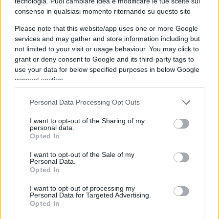
tecnologia. Puoi cambiare idea e modificare le tue scelte sul
accaniti sostenitori, dai dem al M5S, passando per
consenso in qualsiasi momento ritornando su questo sito
i vari partitini di sinistra.
Please note that this website/app uses one or more Google
services and may gather and store information including but
not limited to your visit or usage behaviour. You may click to
grant or deny consent to Google and its third-party tags to
Per approfondire
use your data for below specified purposes in below Google
consent section.
Lombardia e Lazio, i risultati delle elezioni
regione per regione
Personal Data Processing Opt Outs
Elezioni, Moratti insegna: i voti della Ztl non
I want to opt-out of the Sharing of my
personal data.
bastano
Opted In
Elezioni regionali, perché Meloni può gioire (e
I want to opt-out of the Sale of my
cosa deve temere)
Personal Data.
La sinistra è minoranza nel Paese (nonostante
Opted In
Sanremo)
I want to opt-out of processing my
Personal Data for Targeted Advertising.
Opted In
Il diretto interessato dal canto suo la prende con