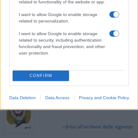
related to functionality of the website or app.
I want to allow Google to enable storage
Franco Lodige, 14 febbraio 2023
related to personalization.
I want to allow Google to enable storage
#COVID
#FABRIZIO PREGLIASCO
related to security, including authentication
functionality and fraud prevention, and other
user protection.
42
Leggi i commenti
CONFIRM
SEDUTE SATIRICHE
Vignetta del 07/08/2026
Data Deletion
Data Access
Privacy and Cookie Policy
Vai all'archivio delle vignette