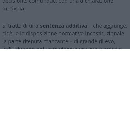
decisione, comunque, con una dichiarazione
motivata.
Si tratta di una
sentenza additiva
– che aggiunge,
cioè, alla disposizione normativa incostituzionale
la parte ritenuta mancante – di grande rilievo,
individuando nel testo vigente un vero e proprio
vulnus di natura costituzionale. Infatti, la citata
legge n. 237 del 2012 attribuiva al Guardasigilli un
ruolo esclusivo, ma non fissava tempi stringenti,
non regolava adeguatamente l’eventuale inerzia e
non imponeva di rendere esplicite e controllabili
le ragioni di un diniego.