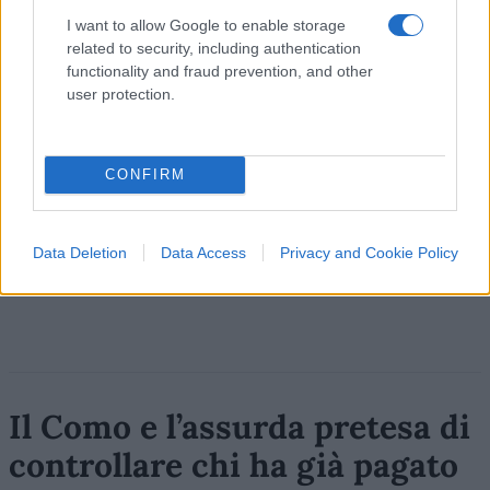
9
I want to allow Google to enable storage
Leggi i commenti
related to security, including authentication
functionality and fraud prevention, and other
user protection.
SEDUTE SATIRICHE
Vignetta del 04/08/2026
CONFIRM
Data Deletion
Data Access
Privacy and Cookie Policy
Vai all'archivio delle vignette
Il Como e l’assurda pretesa di
controllare chi ha già pagato