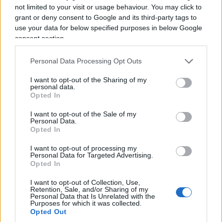
not limited to your visit or usage behaviour. You may click to
grant or deny consent to Google and its third-party tags to
use your data for below specified purposes in below Google
consent section.
Personal Data Processing Opt Outs
I want to opt-out of the Sharing of my
personal data.
Ora, delle due l’una: o alla Bortone, che ha
Opted In
lungamente lavorato su Rai3, non piace l’attuale
presidente dell’Emilia-Romagna – sebbene
I want to opt-out of the Sale of my
Personal Data.
quest’ultimo sul piano politico rappresenterebbe
Opted In
un degno avversario per la destra italiana,
I want to opt-out of processing my
contrariamente alla pseudo-grillina che
Personal Data for Targeted Advertising.
Opted In
attualmente guida il Partito democratico – e per
questo
ha cercato di metterlo in difficoltà
,
I want to opt-out of Collection, Use,
Retention, Sale, and/or Sharing of my
oppure ella
ha semplicemente articolato la
Personal Data that Is Unrelated with the
Purposes for which it was collected.
prima cosa che le passava per la mente
, senza
Opted Out