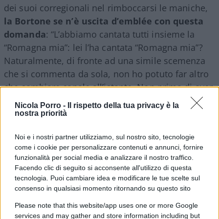
dei suoi corregionali nel rimboccarsi le maniche,
la Bortone se n’è uscita d’emblée con questa
domanda
: “L’abbiamo cantata tutti insieme la
“Romagna mia”: lei l’ha cantata “Romagna mia”?
Naturalmente, di fronte ad una simile scemenza
che si commenta da sola, non ho potuto far altro
che cambiare canale all’istante. Non prima di aver
osservato
l’espressione visibilmente seccata di
Nicola Porro -
Il rispetto della tua privacy è la
Bonaccini
, il quale credo che abbia ben altro da
nostra priorità
fare che inseguire i demenziali consigli canori di
Noi e i nostri partner utilizziamo, sul nostro sito, tecnologie
questa giornalista Rai di lungo corso.
come i cookie per personalizzare contenuti e annunci, fornire
funzionalità per social media e analizzare il nostro traffico.
Facendo clic di seguito si acconsente all'utilizzo di questa
tecnologia. Puoi cambiare idea e modificare le tue scelte sul
consenso in qualsiasi momento ritornando su questo sito
Please note that this website/app uses one or more Google
services and may gather and store information including but