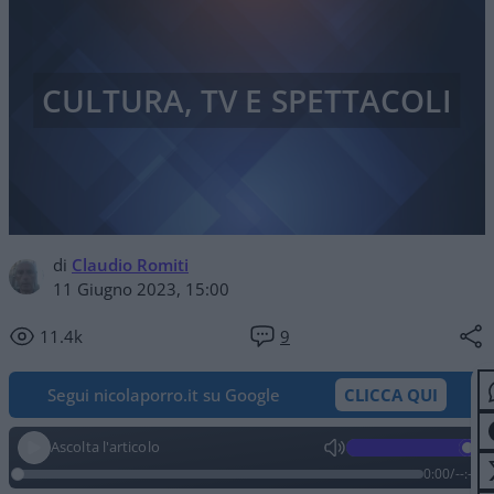
CULTURA, TV E SPETTACOLI
di
Claudio Romiti
11 Giugno 2023, 15:00
11.4k
9
Segui nicolaporro.it su Google
CLICCA QUI
Ascolta l'articolo
0:00
/
--:--