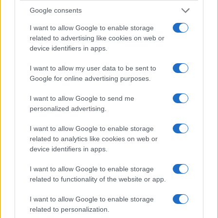
essersi accertata di aver prima inserito il cervello.
Google consents
Personalmente propenderei amaramente per la
I want to allow Google to enable storage
related to advertising like cookies on web or
seconda possibilità, dal momento che per poter
device identifiers in apps.
ascoltare simili perle di saggezza
dobbiamo pure
sobbarcarci la spesa di un canone
, a mio avviso,
I want to allow my user data to be sent to
Google for online advertising purposes.
sempre meno giustificato dal livello qualitativo
dei programmi che vengono realizzati dal servizio
I want to allow Google to send me
pubblico.
personalized advertising.
I want to allow Google to enable storage
related to analytics like cookies on web or
device identifiers in apps.
Claudio Romiti, 11 giugno 2023
I want to allow Google to enable storage
#INTERVISTA
#RAI
#SERENA BORTONE
related to functionality of the website or app.
#STEFANO BONACCINI
I want to allow Google to enable storage
related to personalization.