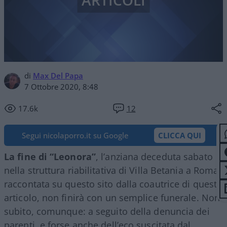
ARTICOLI
di
Max Del Papa
7 Ottobre 2020, 8:48
17.6k
12
Segui nicolaporro.it su Google
CLICCA QUI
La fine di “Leonora”
, l’anziana deceduta sabato
nella struttura riabilitativa di Villa Betania a Roma,
raccontata su questo sito dalla coautrice di questo
articolo, non finirà con un semplice funerale. Non
subito, comunque: a seguito della denuncia dei
parenti, e forse anche dell’eco suscitata dal