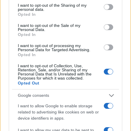
solo dalla mattina del suo ultimo giorno di vita.
I want to opt-out of the Sharing of my
personal data.
Opted In
Isolamento
I want to opt-out of the Sale of my
Personal Data.
Opted In
Dal Santo Spirito era arrivata a Villa Betania con
I want to opt-out of processing my
buona autonomia almeno per le funzioni minime,
Personal Data for Targeted Advertising.
Opted In
insistono i parenti i quali, quasi nell’immediatezza
del trasferimento, sarebbero stati informati di una
I want to opt-out of Collection, Use,
Retention, Sale, and/or Sharing of my
insorgente apatia, attribuita da personale interno
Personal Data that Is Unrelated with the
Purposes for which it was collected.
alla continua sedazione: il timore, tutto da
Opted Out
dimostrare, è che
l’isolamento abbia potuto
Google consents
causare un tracollo psicofisico fatale
. Quel che
risulta da accertare è anche la corretta
I want to allow Google to enable storage
related to advertising like cookies on web or
applicazione del monitoraggio in prossimità del
device identifiers in apps.
decesso: non è chiaro, infatti, se i macchinari per
misurare la saturazione e il battito cardiaco
I want to allow my user data to be sent to