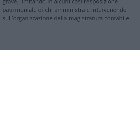
grave, limitando in alcuni casi l’esposizione
patrimoniale di chi amministra e intervenendo
sull’organizzazione della magistratura contabile.
Obiettivi comprensibili, ma forse come si ripete
sempre in questi casi era l’occasione per fare di