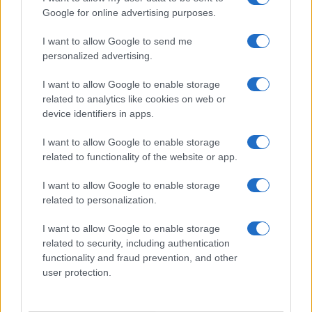
risultassero attivati.
Google for online advertising purposes.
I want to allow Google to send me
La direzione di Villa Betania aveva giustificato
personalized advertising.
l’impossibilità di ricevere visite con le recenti
I want to allow Google to enable storage
prescrizioni governative anticovid
, e anche su
related to analytics like cookies on web or
questo i familiari danno battaglia, tramite il loro
device identifiers in apps.
legale, non ravvisando indicazioni tassative in
I want to allow Google to enable storage
questo senso; di più, viene contestata una carenza
related to functionality of the website or app.
di informazioni nel quadro più generale di un
approccio, si afferma, quantomeno distante da
I want to allow Google to enable storage
related to personalization.
parte della struttura; nella denuncia si lamentano
inoltre le condizioni fisiche dell’anziana, vincolata
I want to allow Google to enable storage
a prolungata immobilità e sulla quale sarebbero
related to security, including authentication
functionality and fraud prevention, and other
stati rinvenuti segni e lividi, oltre alla solitudine
user protection.
totale che l’avrebbe velocemente consumata.