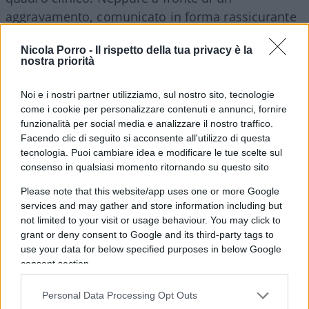
aggravamento, comunicato in forma rassicurante
appena un’ora prima del decesso, alle figlie
Nicola Porro -
Il rispetto della tua privacy è la
sarebbe stato permesso di accostarsi al letto della
nostra priorità
madre. Salvo registrare il traumatico esito fatale:
dalle rassicurazioni di rito alla constatazione
Noi e i nostri partner utilizziamo, sul nostro sito, tecnologie
dell’inevitabile nell’arco di neppure un’ora. Le
come i cookie per personalizzare contenuti e annunci, fornire
funzionalità per social media e analizzare il nostro traffico.
stesse metodologie, le modalità del ricovero non
Facendo clic di seguito si acconsente all'utilizzo di questa
sfuggono alle accuse dei figli: la donna, affetta da
tecnologia. Puoi cambiare idea e modificare le tue scelte sul
problemi respiratori e cardiaci, presentava un
consenso in qualsiasi momento ritornando su questo sito
quadro clinico giudicato soddisfacente dai sanitari
Please note that this website/app uses one or more Google
del Santo Spirito, dal quale proveniva a seguito di
services and may gather and store information including but
una degenza causata da una frattura e per
not limited to your visit or usage behaviour. You may click to
grant or deny consent to Google and its third-party tags to
fibrillazione atriale, comunque stabilizzata.
use your data for below specified purposes in below Google
Eppure, nonostante l’evidente stato di debolezza –
consent section.
attribuita all’ipersedazione – sarebbe stata
alimentata per via parentale, ossia endovenosa –
Personal Data Processing Opt Outs